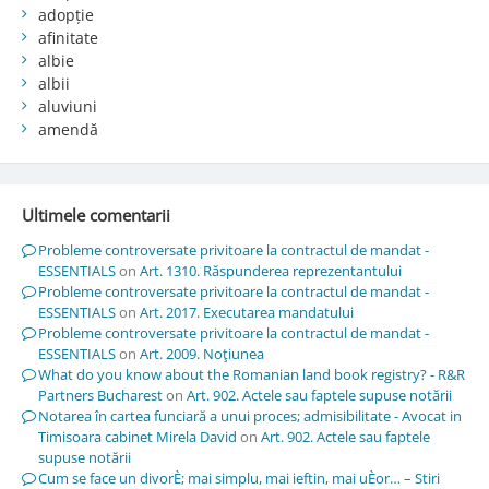
adopție
afinitate
albie
albii
aluviuni
amendă
Ultimele comentarii
Probleme controversate privitoare la contractul de mandat -
ESSENTIALS
on
Art. 1310. Răspunderea reprezentantului
Probleme controversate privitoare la contractul de mandat -
ESSENTIALS
on
Art. 2017. Executarea mandatului
Probleme controversate privitoare la contractul de mandat -
ESSENTIALS
on
Art. 2009. Noţiunea
What do you know about the Romanian land book registry? - R&R
Partners Bucharest
on
Art. 902. Actele sau faptele supuse notării
Notarea în cartea funciară a unui proces; admisibilitate - Avocat in
Timisoara cabinet Mirela David
on
Art. 902. Actele sau faptele
supuse notării
Cum se face un divorÈ; mai simplu, mai ieftin, mai uÈor… – Stiri