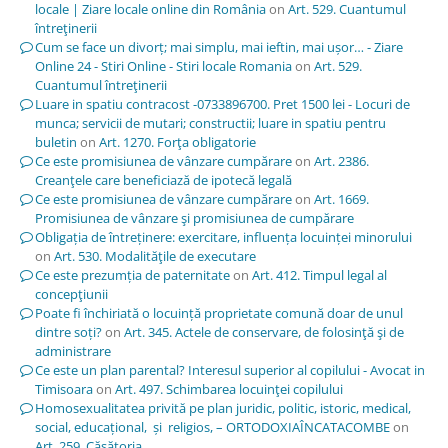
locale | Ziare locale online din România
on
Art. 529. Cuantumul
întreţinerii
Cum se face un divorț; mai simplu, mai ieftin, mai ușor… - Ziare
Online 24 - Stiri Online - Stiri locale Romania
on
Art. 529.
Cuantumul întreţinerii
Luare in spatiu contracost -0733896700. Pret 1500 lei - Locuri de
munca; servicii de mutari; constructii; luare in spatiu pentru
buletin
on
Art. 1270. Forţa obligatorie
Ce este promisiunea de vânzare cumpărare
on
Art. 2386.
Creanţele care beneficiază de ipotecă legală
Ce este promisiunea de vânzare cumpărare
on
Art. 1669.
Promisiunea de vânzare şi promisiunea de cumpărare
Obligația de întreținere: exercitare, influența locuinței minorului
on
Art. 530. Modalităţile de executare
Ce este prezumția de paternitate
on
Art. 412. Timpul legal al
concepţiunii
Poate fi închiriată o locuință proprietate comună doar de unul
dintre soți?
on
Art. 345. Actele de conservare, de folosinţă şi de
administrare
Ce este un plan parental? Interesul superior al copilului - Avocat in
Timisoara
on
Art. 497. Schimbarea locuinţei copilului
Homosexualitatea privită pe plan juridic, politic, istoric, medical,
social, educațional, și religios, – ORTODOXIAÎNCATACOMBE
on
Art. 259. Căsătoria