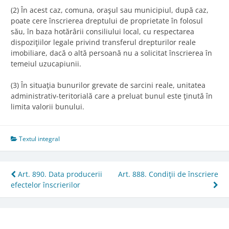
(2) În acest caz, comuna, oraşul sau municipiul, după caz,
poate cere înscrierea dreptului de proprietate în folosul
său, în baza hotărârii consiliului local, cu respectarea
dispoziţiilor legale privind transferul drepturilor reale
imobiliare, dacă o altă persoană nu a solicitat înscrierea în
temeiul uzucapiunii.
(3) În situaţia bunurilor grevate de sarcini reale, unitatea
administrativ-teritorială care a preluat bunul este ţinută în
limita valorii bunului.
Textul integral
Post
Art. 890. Data producerii
Art. 888. Condiţii de înscriere
efectelor înscrierilor
navigation