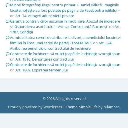
Minori fotografiați ilegal pentru primarul Daniel Băluță! Imaginile
făcute hoțește au fost postate pe pagina de Facebook a edilului –
on
Art. 74. Atingeri aduse vieţii private
Garanția contra viciilor ascunse în imobiliare: Abuzul de încredere
și răspunderea asociatului – Avocat Consultanță București
on
Art.
1707. Condiţii
Admisibilitatea cererii de atribuire la divorț a beneficiului locuinței
familiei în lipsa unei cereri de partaj - ESSENTIALS
on
Art. 324.
Atribuirea beneficiului contractului de închiriere
Contracte de închiriere, să nu iei țeapă de la chiriași; avocații spun
on
Art. 1816. Denunţarea contractului
Contracte de închiriere, să nu iei țeapă de la chiriași; avocații spun
on
Art. 1809. Expirarea termenului
© 2026 All rights reserved
Proudly powered by WordPress
|
Theme: Simple Life by
Nilambar
.