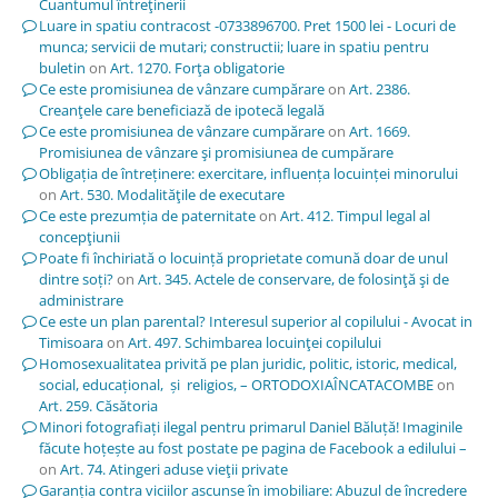
Cuantumul întreţinerii
Luare in spatiu contracost -0733896700. Pret 1500 lei - Locuri de
munca; servicii de mutari; constructii; luare in spatiu pentru
buletin
on
Art. 1270. Forţa obligatorie
Ce este promisiunea de vânzare cumpărare
on
Art. 2386.
Creanţele care beneficiază de ipotecă legală
Ce este promisiunea de vânzare cumpărare
on
Art. 1669.
Promisiunea de vânzare şi promisiunea de cumpărare
Obligația de întreținere: exercitare, influența locuinței minorului
on
Art. 530. Modalităţile de executare
Ce este prezumția de paternitate
on
Art. 412. Timpul legal al
concepţiunii
Poate fi închiriată o locuință proprietate comună doar de unul
dintre soți?
on
Art. 345. Actele de conservare, de folosinţă şi de
administrare
Ce este un plan parental? Interesul superior al copilului - Avocat in
Timisoara
on
Art. 497. Schimbarea locuinţei copilului
Homosexualitatea privită pe plan juridic, politic, istoric, medical,
social, educațional, și religios, – ORTODOXIAÎNCATACOMBE
on
Art. 259. Căsătoria
Minori fotografiați ilegal pentru primarul Daniel Băluță! Imaginile
făcute hoțește au fost postate pe pagina de Facebook a edilului –
on
Art. 74. Atingeri aduse vieţii private
Garanția contra viciilor ascunse în imobiliare: Abuzul de încredere