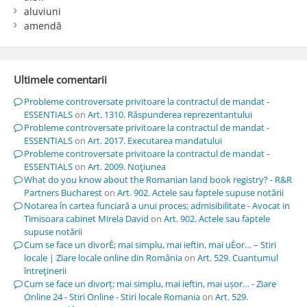
aluviuni
amendă
Ultimele comentarii
Probleme controversate privitoare la contractul de mandat -
ESSENTIALS
on
Art. 1310. Răspunderea reprezentantului
Probleme controversate privitoare la contractul de mandat -
ESSENTIALS
on
Art. 2017. Executarea mandatului
Probleme controversate privitoare la contractul de mandat -
ESSENTIALS
on
Art. 2009. Noţiunea
What do you know about the Romanian land book registry? - R&R
Partners Bucharest
on
Art. 902. Actele sau faptele supuse notării
Notarea în cartea funciară a unui proces; admisibilitate - Avocat in
Timisoara cabinet Mirela David
on
Art. 902. Actele sau faptele
supuse notării
Cum se face un divorÈ; mai simplu, mai ieftin, mai uÈor… – Stiri
locale | Ziare locale online din România
on
Art. 529. Cuantumul
întreţinerii
Cum se face un divorț; mai simplu, mai ieftin, mai ușor… - Ziare
Online 24 - Stiri Online - Stiri locale Romania
on
Art. 529.