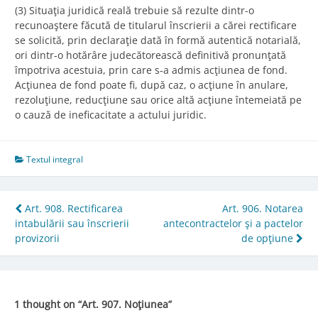
(3) Situaţia juridică reală trebuie să rezulte dintr-o
recunoaştere făcută de titularul înscrierii a cărei rectificare
se solicită, prin declaraţie dată în formă autentică notarială,
ori dintr-o hotărâre judecătorească definitivă pronunţată
împotriva acestuia, prin care s-a admis acţiunea de fond.
Acţiunea de fond poate fi, după caz, o acţiune în anulare,
rezoluţiune, reducţiune sau orice altă acţiune întemeiată pe
o cauză de ineficacitate a actului juridic.
Textul integral
Post
Art. 908. Rectificarea
Art. 906. Notarea
intabulării sau înscrierii
antecontractelor şi a pactelor
navigation
provizorii
de opţiune
1 thought on “
Art. 907. Noţiunea
”