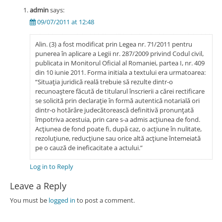
admin
says:
09/07/2011 at 12:48
Alin. (3) a fost modificat prin Legea nr. 71/2011 pentru
punerea în aplicare a Legii nr. 287/2009 privind Codul civil,
publicata in Monitorul Oficial al Romaniei, partea I, nr. 409
din 10 iunie 2011. Forma initiala a textului era urmatoarea:
“Situaţia juridică reală trebuie să rezulte dintr-o
recunoaştere făcută de titularul înscrierii a cărei rectificare
se solicită prin declaraţie în formă autentică notarială ori
dintr-o hotărâre judecătorească definitivă pronunţată
împotriva acestuia, prin care s-a admis acţiunea de fond.
Acţiunea de fond poate fi, după caz, o acţiune în nulitate,
rezoluţiune, reducţiune sau orice altă acţiune întemeiată
pe o cauză de ineficacitate a actului.”
Log in to Reply
Leave a Reply
You must be
logged in
to post a comment.