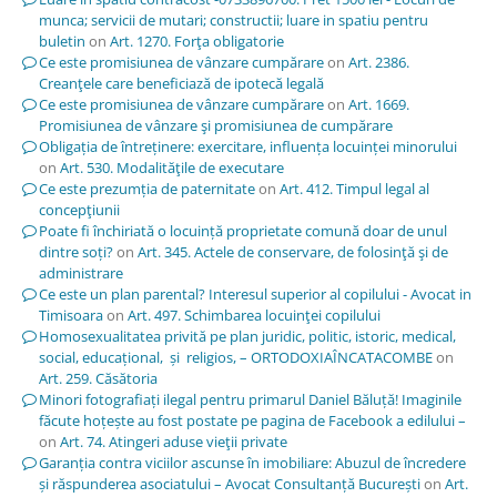
munca; servicii de mutari; constructii; luare in spatiu pentru
buletin
on
Art. 1270. Forţa obligatorie
Ce este promisiunea de vânzare cumpărare
on
Art. 2386.
Creanţele care beneficiază de ipotecă legală
Ce este promisiunea de vânzare cumpărare
on
Art. 1669.
Promisiunea de vânzare şi promisiunea de cumpărare
Obligația de întreținere: exercitare, influența locuinței minorului
on
Art. 530. Modalităţile de executare
Ce este prezumția de paternitate
on
Art. 412. Timpul legal al
concepţiunii
Poate fi închiriată o locuință proprietate comună doar de unul
dintre soți?
on
Art. 345. Actele de conservare, de folosinţă şi de
administrare
Ce este un plan parental? Interesul superior al copilului - Avocat in
Timisoara
on
Art. 497. Schimbarea locuinţei copilului
Homosexualitatea privită pe plan juridic, politic, istoric, medical,
social, educațional, și religios, – ORTODOXIAÎNCATACOMBE
on
Art. 259. Căsătoria
Minori fotografiați ilegal pentru primarul Daniel Băluță! Imaginile
făcute hoțește au fost postate pe pagina de Facebook a edilului –
on
Art. 74. Atingeri aduse vieţii private
Garanția contra viciilor ascunse în imobiliare: Abuzul de încredere
și răspunderea asociatului – Avocat Consultanță București
on
Art.