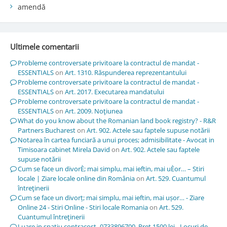
amendă
Ultimele comentarii
Probleme controversate privitoare la contractul de mandat -
ESSENTIALS
on
Art. 1310. Răspunderea reprezentantului
Probleme controversate privitoare la contractul de mandat -
ESSENTIALS
on
Art. 2017. Executarea mandatului
Probleme controversate privitoare la contractul de mandat -
ESSENTIALS
on
Art. 2009. Noţiunea
What do you know about the Romanian land book registry? - R&R
Partners Bucharest
on
Art. 902. Actele sau faptele supuse notării
Notarea în cartea funciară a unui proces; admisibilitate - Avocat in
Timisoara cabinet Mirela David
on
Art. 902. Actele sau faptele
supuse notării
Cum se face un divorÈ; mai simplu, mai ieftin, mai uÈor… – Stiri
locale | Ziare locale online din România
on
Art. 529. Cuantumul
întreţinerii
Cum se face un divorț; mai simplu, mai ieftin, mai ușor… - Ziare
Online 24 - Stiri Online - Stiri locale Romania
on
Art. 529.
Cuantumul întreţinerii
Luare in spatiu contracost -0733896700. Pret 1500 lei - Locuri de