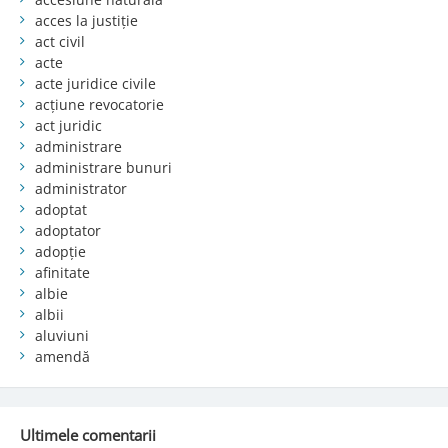
acces la justiție
act civil
acte
acte juridice civile
acțiune revocatorie
act juridic
administrare
administrare bunuri
administrator
adoptat
adoptator
adopție
afinitate
albie
albii
aluviuni
amendă
Ultimele comentarii