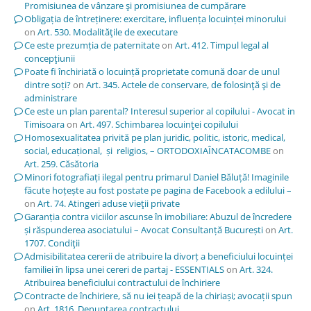
Promisiunea de vânzare şi promisiunea de cumpărare
Obligația de întreținere: exercitare, influența locuinței minorului
on
Art. 530. Modalităţile de executare
Ce este prezumția de paternitate
on
Art. 412. Timpul legal al
concepţiunii
Poate fi închiriată o locuință proprietate comună doar de unul
dintre soți?
on
Art. 345. Actele de conservare, de folosinţă şi de
administrare
Ce este un plan parental? Interesul superior al copilului - Avocat in
Timisoara
on
Art. 497. Schimbarea locuinţei copilului
Homosexualitatea privită pe plan juridic, politic, istoric, medical,
social, educațional, și religios, – ORTODOXIAÎNCATACOMBE
on
Art. 259. Căsătoria
Minori fotografiați ilegal pentru primarul Daniel Băluță! Imaginile
făcute hoțește au fost postate pe pagina de Facebook a edilului –
on
Art. 74. Atingeri aduse vieţii private
Garanția contra viciilor ascunse în imobiliare: Abuzul de încredere
și răspunderea asociatului – Avocat Consultanță București
on
Art.
1707. Condiţii
Admisibilitatea cererii de atribuire la divorț a beneficiului locuinței
familiei în lipsa unei cereri de partaj - ESSENTIALS
on
Art. 324.
Atribuirea beneficiului contractului de închiriere
Contracte de închiriere, să nu iei țeapă de la chiriași; avocații spun
on
Art. 1816. Denunţarea contractului