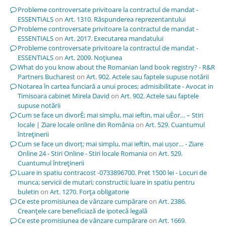
Probleme controversate privitoare la contractul de mandat -
ESSENTIALS
on
Art. 1310. Răspunderea reprezentantului
Probleme controversate privitoare la contractul de mandat -
ESSENTIALS
on
Art. 2017. Executarea mandatului
Probleme controversate privitoare la contractul de mandat -
ESSENTIALS
on
Art. 2009. Noţiunea
What do you know about the Romanian land book registry? - R&R
Partners Bucharest
on
Art. 902. Actele sau faptele supuse notării
Notarea în cartea funciară a unui proces; admisibilitate - Avocat in
Timisoara cabinet Mirela David
on
Art. 902. Actele sau faptele
supuse notării
Cum se face un divorÈ; mai simplu, mai ieftin, mai uÈor… – Stiri
locale | Ziare locale online din România
on
Art. 529. Cuantumul
întreţinerii
Cum se face un divorț; mai simplu, mai ieftin, mai ușor… - Ziare
Online 24 - Stiri Online - Stiri locale Romania
on
Art. 529.
Cuantumul întreţinerii
Luare in spatiu contracost -0733896700. Pret 1500 lei - Locuri de
munca; servicii de mutari; constructii; luare in spatiu pentru
buletin
on
Art. 1270. Forţa obligatorie
Ce este promisiunea de vânzare cumpărare
on
Art. 2386.
Creanţele care beneficiază de ipotecă legală
Ce este promisiunea de vânzare cumpărare
on
Art. 1669.