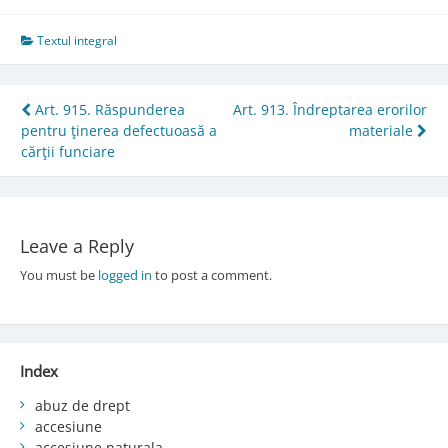
Textul integral
Post
Art. 915. Răspunderea
Art. 913. Îndreptarea erorilor
pentru ţinerea defectuoasă a
materiale
navigation
cărţii funciare
Leave a Reply
You must be
logged in
to post a comment.
Index
abuz de drept
accesiune
accesiune naturala