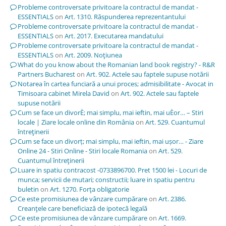
Probleme controversate privitoare la contractul de mandat -
ESSENTIALS
on
Art. 1310. Răspunderea reprezentantului
Probleme controversate privitoare la contractul de mandat -
ESSENTIALS
on
Art. 2017. Executarea mandatului
Probleme controversate privitoare la contractul de mandat -
ESSENTIALS
on
Art. 2009. Noţiunea
What do you know about the Romanian land book registry? - R&R
Partners Bucharest
on
Art. 902. Actele sau faptele supuse notării
Notarea în cartea funciară a unui proces; admisibilitate - Avocat in
Timisoara cabinet Mirela David
on
Art. 902. Actele sau faptele
supuse notării
Cum se face un divorÈ; mai simplu, mai ieftin, mai uÈor… – Stiri
locale | Ziare locale online din România
on
Art. 529. Cuantumul
întreţinerii
Cum se face un divorț; mai simplu, mai ieftin, mai ușor… - Ziare
Online 24 - Stiri Online - Stiri locale Romania
on
Art. 529.
Cuantumul întreţinerii
Luare in spatiu contracost -0733896700. Pret 1500 lei - Locuri de
munca; servicii de mutari; constructii; luare in spatiu pentru
buletin
on
Art. 1270. Forţa obligatorie
Ce este promisiunea de vânzare cumpărare
on
Art. 2386.
Creanţele care beneficiază de ipotecă legală
Ce este promisiunea de vânzare cumpărare
on
Art. 1669.