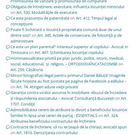
Promisiunea de vânzare şi promisiunea de cumpărare
Obligația de întreținere: exercitare, influența locuinței minorului
on
Art. 530. Modalităţile de executare
Ce este prezumția de paternitate
on
Art. 412. Timpul legal al
concepţiunii
Poate fi închiriată o locuință proprietate comună doar de unul
dintre soți?
on
Art. 345. Actele de conservare, de folosinţă şi de
administrare
Ce este un plan parental? Interesul superior al copilului - Avocat in
Timisoara
on
Art. 497. Schimbarea locuinţei copilului
Homosexualitatea privită pe plan juridic, politic, istoric, medical,
social, educațional, și religios, – ORTODOXIAÎNCATACOMBE
on
Art. 259. Căsătoria
Minori fotografiați ilegal pentru primarul Daniel Băluță! Imaginile
făcute hoțește au fost postate pe pagina de Facebook a edilului –
on
Art. 74. Atingeri aduse vieţii private
Garanția contra viciilor ascunse în imobiliare: Abuzul de încredere
și răspunderea asociatului – Avocat Consultanță București
on
Art.
1707. Condiţii
Admisibilitatea cererii de atribuire la divorț a beneficiului locuinței
familiei în lipsa unei cereri de partaj - ESSENTIALS
on
Art. 324.
Atribuirea beneficiului contractului de închiriere
Contracte de închiriere, să nu iei țeapă de la chiriași; avocații spun
on
Art. 1816. Denunţarea contractului