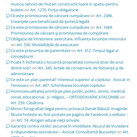
munca; servicii de mutari; constructii; luare in spatiu pentru
buletin
on
Art. 1270. Forţa obligatorie
Ce este promisiunea de vânzare cumpărare
on
Art. 2386.
Creanţele care beneficiază de ipotecă legală
Ce este promisiunea de vânzare cumpărare
on
Art. 1669.
Promisiunea de vânzare şi promisiunea de cumpărare
Obligația de întreținere: exercitare, influența locuinței minorului
on
Art. 530. Modalităţile de executare
Ce este prezumția de paternitate
on
Art. 412. Timpul legal al
concepţiunii
Poate fi închiriată o locuință proprietate comună doar de unul
dintre soți?
on
Art. 345. Actele de conservare, de folosinţă şi de
administrare
Ce este un plan parental? Interesul superior al copilului - Avocat in
Timisoara
on
Art. 497. Schimbarea locuinţei copilului
Homosexualitatea privită pe plan juridic, politic, istoric, medical,
social, educațional, și religios, – ORTODOXIAÎNCATACOMBE
on
Art. 259. Căsătoria
Minori fotografiați ilegal pentru primarul Daniel Băluță! Imaginile
făcute hoțește au fost postate pe pagina de Facebook a edilului –
on
Art. 74. Atingeri aduse vieţii private
Garanția contra viciilor ascunse în imobiliare: Abuzul de încredere
și răspunderea asociatului – Avocat Consultanță București
on
Art.