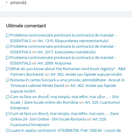
amendă
Ultimele comentarii
Probleme controversate privitoare la contractul de mandat -
ESSENTIALS
on
Art. 1310. Răspunderea reprezentantului
Probleme controversate privitoare la contractul de mandat -
ESSENTIALS
on
Art. 2017. Executarea mandatului
Probleme controversate privitoare la contractul de mandat -
ESSENTIALS
on
Art. 2009. Noţiunea
What do you know about the Romanian land book registry? - R&R
Partners Bucharest
on
Art. 902. Actele sau faptele supuse notării
Notarea în cartea funciară a unui proces; admisibilitate - Avocat in
Timisoara cabinet Mirela David
on
Art. 902. Actele sau faptele
supuse notării
Cum se face un divorÈ; mai simplu, mai ieftin, mai uÈor… – Stiri
locale | Ziare locale online din România
on
Art. 529. Cuantumul
întreţinerii
Cum se face un divorț; mai simplu, mai ieftin, mai ușor… - Ziare
Online 24 - Stiri Online - Stiri locale Romania
on
Art. 529.
Cuantumul întreţinerii
Luare in spatiu contracost -0733896700. Pret 1500 lei - Locuri de