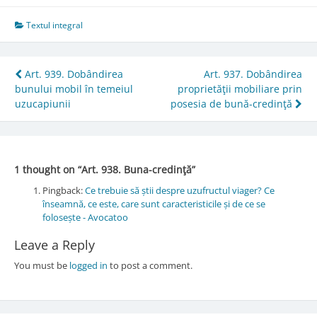
Textul integral
Post
Art. 939. Dobândirea
Art. 937. Dobândirea
bunului mobil în temeiul
proprietăţii mobiliare prin
navigation
uzucapiunii
posesia de bună-credinţă
1 thought on “
Art. 938. Buna-credinţă
”
Pingback:
Ce trebuie să știi despre uzufructul viager? Ce
înseamnă, ce este, care sunt caracteristicile și de ce se
folosește - Avocatoo
Leave a Reply
You must be
logged in
to post a comment.