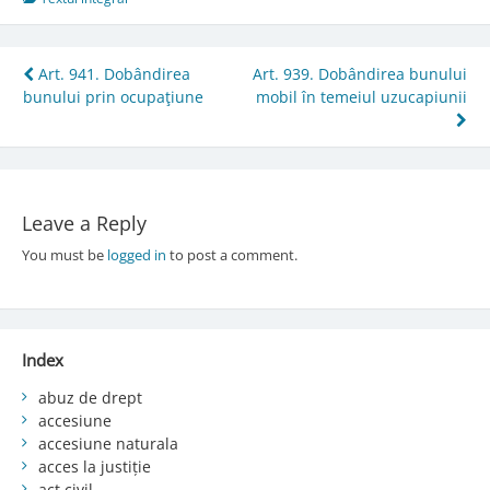
Post
Art. 941. Dobândirea
Art. 939. Dobândirea bunului
bunului prin ocupaţiune
mobil în temeiul uzucapiunii
navigation
Leave a Reply
You must be
logged in
to post a comment.
Index
abuz de drept
accesiune
accesiune naturala
acces la justiție
act civil