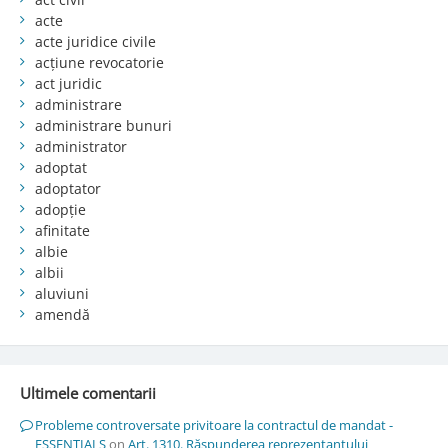
acte
acte juridice civile
acțiune revocatorie
act juridic
administrare
administrare bunuri
administrator
adoptat
adoptator
adopție
afinitate
albie
albii
aluviuni
amendă
Ultimele comentarii
Probleme controversate privitoare la contractul de mandat -
ESSENTIALS
on
Art. 1310. Răspunderea reprezentantului