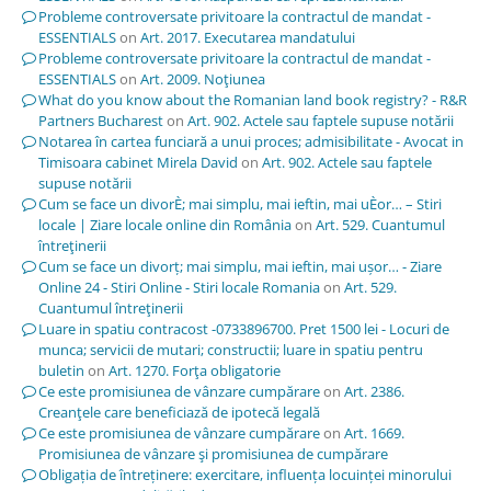
Probleme controversate privitoare la contractul de mandat -
ESSENTIALS
on
Art. 2017. Executarea mandatului
Probleme controversate privitoare la contractul de mandat -
ESSENTIALS
on
Art. 2009. Noţiunea
What do you know about the Romanian land book registry? - R&R
Partners Bucharest
on
Art. 902. Actele sau faptele supuse notării
Notarea în cartea funciară a unui proces; admisibilitate - Avocat in
Timisoara cabinet Mirela David
on
Art. 902. Actele sau faptele
supuse notării
Cum se face un divorÈ; mai simplu, mai ieftin, mai uÈor… – Stiri
locale | Ziare locale online din România
on
Art. 529. Cuantumul
întreţinerii
Cum se face un divorț; mai simplu, mai ieftin, mai ușor… - Ziare
Online 24 - Stiri Online - Stiri locale Romania
on
Art. 529.
Cuantumul întreţinerii
Luare in spatiu contracost -0733896700. Pret 1500 lei - Locuri de
munca; servicii de mutari; constructii; luare in spatiu pentru
buletin
on
Art. 1270. Forţa obligatorie
Ce este promisiunea de vânzare cumpărare
on
Art. 2386.
Creanţele care beneficiază de ipotecă legală
Ce este promisiunea de vânzare cumpărare
on
Art. 1669.
Promisiunea de vânzare şi promisiunea de cumpărare
Obligația de întreținere: exercitare, influența locuinței minorului