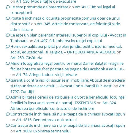
on
Art. 530. Modalităţile de executare
Ce este prezumția de paternitate
on
Art. 412. Timpul legal al
concepţiunii
Poate fi închiriată o locuință proprietate comună doar de unul
dintre soți?
on
Art. 345. Actele de conservare, de folosinţă şi de
administrare
Ce este un plan parental? Interesul superior al copilului - Avocat in
Timisoara
on
Art. 497. Schimbarea locuinţei copilului
Homosexualitatea privită pe plan juridic, politic, istoric, medical,
social, educațional, și religios, – ORTODOXIAÎNCATACOMBE
on
Art. 259. Căsătoria
Minori fotografiați ilegal pentru primarul Daniel Băluță! Imaginile
făcute hoțește au fost postate pe pagina de Facebook a edilului –
on
Art. 74. Atingeri aduse vieţii private
Garanția contra viciilor ascunse în imobiliare: Abuzul de încredere
și răspunderea asociatului – Avocat Consultanță București
on
Art.
1707. Condiţii
Admisibilitatea cererii de atribuire la divorț a beneficiului locuinței
familiei în lipsa unei cereri de partaj - ESSENTIALS
on
Art. 324.
Atribuirea beneficiului contractului de închiriere
Contracte de închiriere, să nu iei țeapă de la chiriași; avocații spun
on
Art. 1816. Denunţarea contractului
Contracte de închiriere, să nu iei țeapă de la chiriași; avocații spun
on
Art. 1809. Expirarea termenului