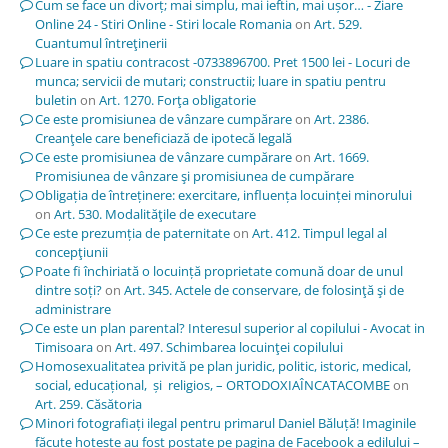
Cum se face un divorț; mai simplu, mai ieftin, mai ușor… - Ziare
Online 24 - Stiri Online - Stiri locale Romania
on
Art. 529.
Cuantumul întreţinerii
Luare in spatiu contracost -0733896700. Pret 1500 lei - Locuri de
munca; servicii de mutari; constructii; luare in spatiu pentru
buletin
on
Art. 1270. Forţa obligatorie
Ce este promisiunea de vânzare cumpărare
on
Art. 2386.
Creanţele care beneficiază de ipotecă legală
Ce este promisiunea de vânzare cumpărare
on
Art. 1669.
Promisiunea de vânzare şi promisiunea de cumpărare
Obligația de întreținere: exercitare, influența locuinței minorului
on
Art. 530. Modalităţile de executare
Ce este prezumția de paternitate
on
Art. 412. Timpul legal al
concepţiunii
Poate fi închiriată o locuință proprietate comună doar de unul
dintre soți?
on
Art. 345. Actele de conservare, de folosinţă şi de
administrare
Ce este un plan parental? Interesul superior al copilului - Avocat in
Timisoara
on
Art. 497. Schimbarea locuinţei copilului
Homosexualitatea privită pe plan juridic, politic, istoric, medical,
social, educațional, și religios, – ORTODOXIAÎNCATACOMBE
on
Art. 259. Căsătoria
Minori fotografiați ilegal pentru primarul Daniel Băluță! Imaginile
făcute hoțește au fost postate pe pagina de Facebook a edilului –