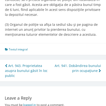
care a fost găsit. Acesta are obligaţia de a păstra bunul timp
de 6 luni, fiind aplicabile în acest sens dispoziţiile privitoare
la depozitul necesar.
(3) Organul de poliţie va afişa la sediul său şi pe pagina de
internet un anunţ privitor la pierderea bunului, cu
menţionarea tuturor elementelor de descriere a acestuia.
Textul integral
Post
Art. 943. Proprietatea
Art. 941. Dobândirea bunului
asupra bunului găsit în loc
prin ocupaţiune
navigation
public
Leave a Reply
You must be
logged in
to post a comment.