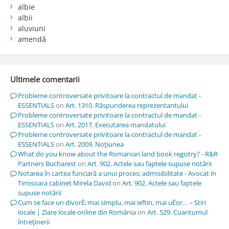
albie
albii
aluviuni
amendă
Ultimele comentarii
Probleme controversate privitoare la contractul de mandat -
ESSENTIALS
on
Art. 1310. Răspunderea reprezentantului
Probleme controversate privitoare la contractul de mandat -
ESSENTIALS
on
Art. 2017. Executarea mandatului
Probleme controversate privitoare la contractul de mandat -
ESSENTIALS
on
Art. 2009. Noţiunea
What do you know about the Romanian land book registry? - R&R
Partners Bucharest
on
Art. 902. Actele sau faptele supuse notării
Notarea în cartea funciară a unui proces; admisibilitate - Avocat in
Timisoara cabinet Mirela David
on
Art. 902. Actele sau faptele
supuse notării
Cum se face un divorÈ; mai simplu, mai ieftin, mai uÈor… – Stiri
locale | Ziare locale online din România
on
Art. 529. Cuantumul
întreţinerii