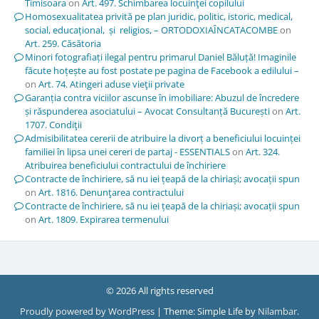
Timisoara
on
Art. 497. Schimbarea locuinţei copilului
Homosexualitatea privită pe plan juridic, politic, istoric, medical,
social, educațional, și religios, – ORTODOXIAÎNCATACOMBE
on
Art. 259. Căsătoria
Minori fotografiați ilegal pentru primarul Daniel Băluță! Imaginile
făcute hoțește au fost postate pe pagina de Facebook a edilului –
on
Art. 74. Atingeri aduse vieţii private
Garanția contra viciilor ascunse în imobiliare: Abuzul de încredere
și răspunderea asociatului – Avocat Consultanță București
on
Art.
1707. Condiţii
Admisibilitatea cererii de atribuire la divorț a beneficiului locuinței
familiei în lipsa unei cereri de partaj - ESSENTIALS
on
Art. 324.
Atribuirea beneficiului contractului de închiriere
Contracte de închiriere, să nu iei țeapă de la chiriași; avocații spun
on
Art. 1816. Denunţarea contractului
Contracte de închiriere, să nu iei țeapă de la chiriași; avocații spun
on
Art. 1809. Expirarea termenului
© 2026 All rights reserved
Proudly powered by WordPress
|
Theme: Simple Life by
Nilambar
.