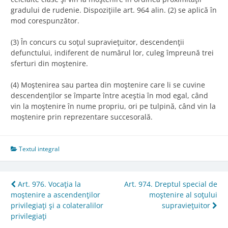
gradului de rudenie. Dispoziţiile art. 964 alin. (2) se aplică în
mod corespunzător.
(3) În concurs cu soţul supravieţuitor, descendenţii
defunctului, indiferent de numărul lor, culeg împreună trei
sferturi din moştenire.
(4) Moştenirea sau partea din moştenire care li se cuvine
descendenţilor se împarte între aceştia în mod egal, când
vin la moştenire în nume propriu, ori pe tulpină, când vin la
moştenire prin reprezentare succesorală.
Textul integral
Post
Art. 976. Vocaţia la
Art. 974. Dreptul special de
moştenire a ascendenţilor
moştenire al soţului
navigation
privilegiaţi şi a colateralilor
supravieţuitor
privilegiaţi