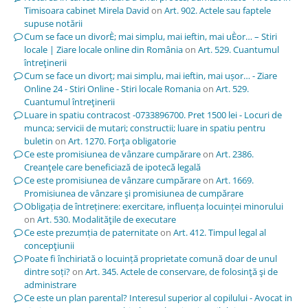
Timisoara cabinet Mirela David
on
Art. 902. Actele sau faptele
supuse notării
Cum se face un divorÈ; mai simplu, mai ieftin, mai uÈor… – Stiri
locale | Ziare locale online din România
on
Art. 529. Cuantumul
întreţinerii
Cum se face un divorț; mai simplu, mai ieftin, mai ușor… - Ziare
Online 24 - Stiri Online - Stiri locale Romania
on
Art. 529.
Cuantumul întreţinerii
Luare in spatiu contracost -0733896700. Pret 1500 lei - Locuri de
munca; servicii de mutari; constructii; luare in spatiu pentru
buletin
on
Art. 1270. Forţa obligatorie
Ce este promisiunea de vânzare cumpărare
on
Art. 2386.
Creanţele care beneficiază de ipotecă legală
Ce este promisiunea de vânzare cumpărare
on
Art. 1669.
Promisiunea de vânzare şi promisiunea de cumpărare
Obligația de întreținere: exercitare, influența locuinței minorului
on
Art. 530. Modalităţile de executare
Ce este prezumția de paternitate
on
Art. 412. Timpul legal al
concepţiunii
Poate fi închiriată o locuință proprietate comună doar de unul
dintre soți?
on
Art. 345. Actele de conservare, de folosinţă şi de
administrare
Ce este un plan parental? Interesul superior al copilului - Avocat in