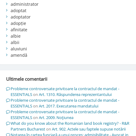
administrator
adoptat
adoptator
adopție
afinitate
albie
albii
aluviuni
amendă
Ultimele comentarii
Probleme controversate privitoare la contractul de mandat -
ESSENTIALS
on
Art. 1310. Răspunderea reprezentantului
Probleme controversate privitoare la contractul de mandat -
ESSENTIALS
on
Art. 2017. Executarea mandatului
Probleme controversate privitoare la contractul de mandat -
ESSENTIALS
on
Art. 2009. Noţiunea
What do you know about the Romanian land book registry? - R&R
Partners Bucharest
on
Art. 902. Actele sau faptele supuse notării
Notarea în cartea funciară a unui proces; admisibilitate - Avocat in