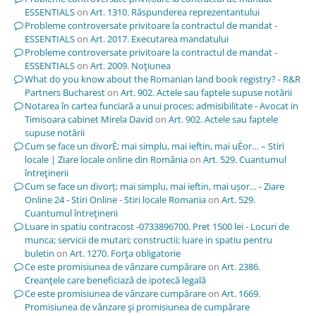
ESSENTIALS
on
Art. 1310. Răspunderea reprezentantului
Probleme controversate privitoare la contractul de mandat -
ESSENTIALS
on
Art. 2017. Executarea mandatului
Probleme controversate privitoare la contractul de mandat -
ESSENTIALS
on
Art. 2009. Noţiunea
What do you know about the Romanian land book registry? - R&R
Partners Bucharest
on
Art. 902. Actele sau faptele supuse notării
Notarea în cartea funciară a unui proces; admisibilitate - Avocat in
Timisoara cabinet Mirela David
on
Art. 902. Actele sau faptele
supuse notării
Cum se face un divorÈ; mai simplu, mai ieftin, mai uÈor… – Stiri
locale | Ziare locale online din România
on
Art. 529. Cuantumul
întreţinerii
Cum se face un divorț; mai simplu, mai ieftin, mai ușor… - Ziare
Online 24 - Stiri Online - Stiri locale Romania
on
Art. 529.
Cuantumul întreţinerii
Luare in spatiu contracost -0733896700. Pret 1500 lei - Locuri de
munca; servicii de mutari; constructii; luare in spatiu pentru
buletin
on
Art. 1270. Forţa obligatorie
Ce este promisiunea de vânzare cumpărare
on
Art. 2386.
Creanţele care beneficiază de ipotecă legală
Ce este promisiunea de vânzare cumpărare
on
Art. 1669.
Promisiunea de vânzare şi promisiunea de cumpărare