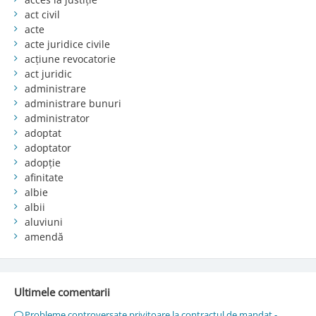
act civil
acte
acte juridice civile
acțiune revocatorie
act juridic
administrare
administrare bunuri
administrator
adoptat
adoptator
adopție
afinitate
albie
albii
aluviuni
amendă
Ultimele comentarii
Probleme controversate privitoare la contractul de mandat -