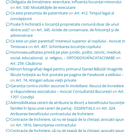
Obligația de întreținere: exercitare, influența locuinței minorului
on
Art. 530. Modalităţile de executare
Ce este prezumția de paternitate
on
Art. 412. Timpul legal al
concepţiunii
Poate fi închiriată o locuință proprietate comună doar de unul
dintre soți?
on
Art. 345. Actele de conservare, de folosinţă şi de
administrare
Ce este un plan parental? Interesul superior al copilului - Avocat in
Timisoara
on
Art. 497. Schimbarea locuinţei copilului
Homosexualitatea privită pe plan juridic, politic, istoric, medical,
social, educațional, și religios, – ORTODOXIAÎNCATACOMBE
on
Art. 259. Căsătoria
Minori fotografiați ilegal pentru primarul Daniel Băluță! Imaginile
făcute hoțește au fost postate pe pagina de Facebook a edilului –
on
Art. 74. Atingeri aduse vieţii private
Garanția contra viciilor ascunse în imobiliare: Abuzul de încredere
și răspunderea asociatului – Avocat Consultanță București
on
Art.
1707. Condiţii
Admisibilitatea cererii de atribuire la divorț a beneficiului locuinței
familiei în lipsa unei cereri de partaj - ESSENTIALS
on
Art. 324.
Atribuirea beneficiului contractului de închiriere
Contracte de închiriere, să nu iei țeapă de la chiriași; avocații spun
on
Art. 1816. Denunţarea contractului
Contracte de închiriere, să nu iei țeapă de la chiriași; avocații spun