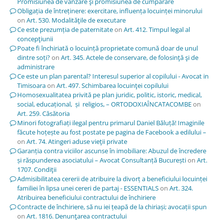
Promisiunea de vânzare şi promisiunea de cumpărare
Obligația de întreținere: exercitare, influența locuinței minorului
on
Art. 530. Modalităţile de executare
Ce este prezumția de paternitate
on
Art. 412. Timpul legal al
concepţiunii
Poate fi închiriată o locuință proprietate comună doar de unul
dintre soți?
on
Art. 345. Actele de conservare, de folosinţă şi de
administrare
Ce este un plan parental? Interesul superior al copilului - Avocat in
Timisoara
on
Art. 497. Schimbarea locuinţei copilului
Homosexualitatea privită pe plan juridic, politic, istoric, medical,
social, educațional, și religios, – ORTODOXIAÎNCATACOMBE
on
Art. 259. Căsătoria
Minori fotografiați ilegal pentru primarul Daniel Băluță! Imaginile
făcute hoțește au fost postate pe pagina de Facebook a edilului –
on
Art. 74. Atingeri aduse vieţii private
Garanția contra viciilor ascunse în imobiliare: Abuzul de încredere
și răspunderea asociatului – Avocat Consultanță București
on
Art.
1707. Condiţii
Admisibilitatea cererii de atribuire la divorț a beneficiului locuinței
familiei în lipsa unei cereri de partaj - ESSENTIALS
on
Art. 324.
Atribuirea beneficiului contractului de închiriere
Contracte de închiriere, să nu iei țeapă de la chiriași; avocații spun
on
Art. 1816. Denunţarea contractului