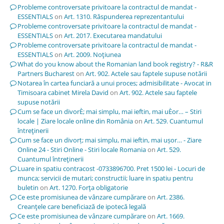
Probleme controversate privitoare la contractul de mandat -
ESSENTIALS
on
Art. 1310. Răspunderea reprezentantului
Probleme controversate privitoare la contractul de mandat -
ESSENTIALS
on
Art. 2017. Executarea mandatului
Probleme controversate privitoare la contractul de mandat -
ESSENTIALS
on
Art. 2009. Noţiunea
What do you know about the Romanian land book registry? - R&R
Partners Bucharest
on
Art. 902. Actele sau faptele supuse notării
Notarea în cartea funciară a unui proces; admisibilitate - Avocat in
Timisoara cabinet Mirela David
on
Art. 902. Actele sau faptele
supuse notării
Cum se face un divorÈ; mai simplu, mai ieftin, mai uÈor… – Stiri
locale | Ziare locale online din România
on
Art. 529. Cuantumul
întreţinerii
Cum se face un divorț; mai simplu, mai ieftin, mai ușor… - Ziare
Online 24 - Stiri Online - Stiri locale Romania
on
Art. 529.
Cuantumul întreţinerii
Luare in spatiu contracost -0733896700. Pret 1500 lei - Locuri de
munca; servicii de mutari; constructii; luare in spatiu pentru
buletin
on
Art. 1270. Forţa obligatorie
Ce este promisiunea de vânzare cumpărare
on
Art. 2386.
Creanţele care beneficiază de ipotecă legală
Ce este promisiunea de vânzare cumpărare
on
Art. 1669.