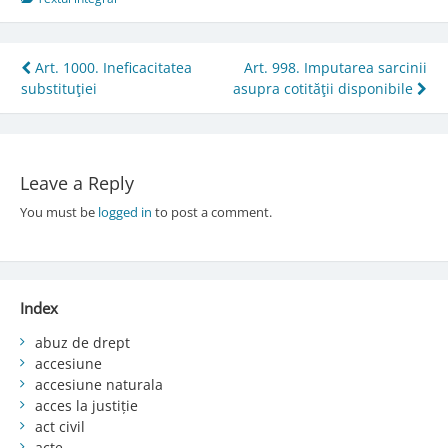
Post
Art. 1000. Ineficacitatea
Art. 998. Imputarea sarcinii
substituţiei
asupra cotităţii disponibile
navigation
Leave a Reply
You must be
logged in
to post a comment.
Index
abuz de drept
accesiune
accesiune naturala
acces la justiție
act civil
acte