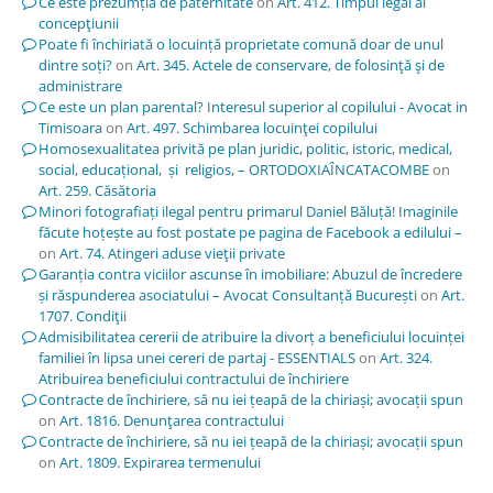
Ce este prezumția de paternitate
on
Art. 412. Timpul legal al
concepţiunii
Poate fi închiriată o locuință proprietate comună doar de unul
dintre soți?
on
Art. 345. Actele de conservare, de folosinţă şi de
administrare
Ce este un plan parental? Interesul superior al copilului - Avocat in
Timisoara
on
Art. 497. Schimbarea locuinţei copilului
Homosexualitatea privită pe plan juridic, politic, istoric, medical,
social, educațional, și religios, – ORTODOXIAÎNCATACOMBE
on
Art. 259. Căsătoria
Minori fotografiați ilegal pentru primarul Daniel Băluță! Imaginile
făcute hoțește au fost postate pe pagina de Facebook a edilului –
on
Art. 74. Atingeri aduse vieţii private
Garanția contra viciilor ascunse în imobiliare: Abuzul de încredere
și răspunderea asociatului – Avocat Consultanță București
on
Art.
1707. Condiţii
Admisibilitatea cererii de atribuire la divorț a beneficiului locuinței
familiei în lipsa unei cereri de partaj - ESSENTIALS
on
Art. 324.
Atribuirea beneficiului contractului de închiriere
Contracte de închiriere, să nu iei țeapă de la chiriași; avocații spun
on
Art. 1816. Denunţarea contractului
Contracte de închiriere, să nu iei țeapă de la chiriași; avocații spun
on
Art. 1809. Expirarea termenului