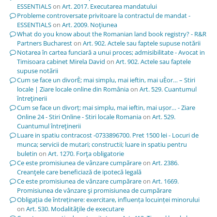
ESSENTIALS
on
Art. 2017. Executarea mandatului
Probleme controversate privitoare la contractul de mandat -
ESSENTIALS
on
Art. 2009. Noţiunea
What do you know about the Romanian land book registry? - R&R
Partners Bucharest
on
Art. 902. Actele sau faptele supuse notării
Notarea în cartea funciară a unui proces; admisibilitate - Avocat in
Timisoara cabinet Mirela David
on
Art. 902. Actele sau faptele
supuse notării
Cum se face un divorÈ; mai simplu, mai ieftin, mai uÈor… – Stiri
locale | Ziare locale online din România
on
Art. 529. Cuantumul
întreţinerii
Cum se face un divorț; mai simplu, mai ieftin, mai ușor… - Ziare
Online 24 - Stiri Online - Stiri locale Romania
on
Art. 529.
Cuantumul întreţinerii
Luare in spatiu contracost -0733896700. Pret 1500 lei - Locuri de
munca; servicii de mutari; constructii; luare in spatiu pentru
buletin
on
Art. 1270. Forţa obligatorie
Ce este promisiunea de vânzare cumpărare
on
Art. 2386.
Creanţele care beneficiază de ipotecă legală
Ce este promisiunea de vânzare cumpărare
on
Art. 1669.
Promisiunea de vânzare şi promisiunea de cumpărare
Obligația de întreținere: exercitare, influența locuinței minorului
on
Art. 530. Modalităţile de executare