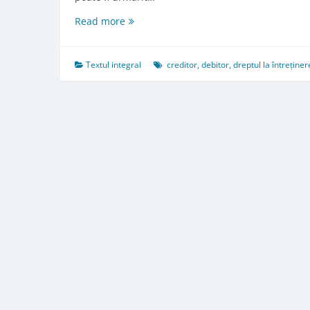
Art.
Read more
514.
Caracterul
personal
Textul integral
creditor
,
debitor
,
dreptul la întreținer
al
obligaţiei
de
întreţinere