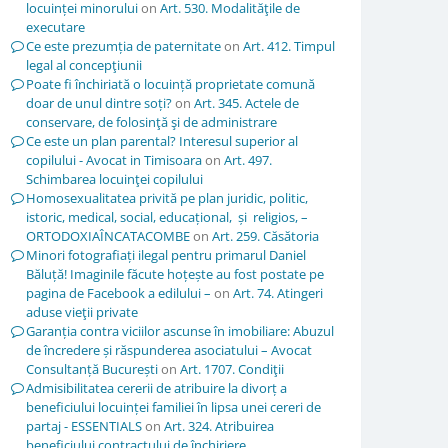
locuinței minorului
on
Art. 530. Modalităţile de
executare
Ce este prezumția de paternitate
on
Art. 412. Timpul
legal al concepţiunii
Poate fi închiriată o locuință proprietate comună
doar de unul dintre soți?
on
Art. 345. Actele de
conservare, de folosinţă şi de administrare
Ce este un plan parental? Interesul superior al
copilului - Avocat in Timisoara
on
Art. 497.
Schimbarea locuinţei copilului
Homosexualitatea privită pe plan juridic, politic,
istoric, medical, social, educațional, și religios, –
ORTODOXIAÎNCATACOMBE
on
Art. 259. Căsătoria
Minori fotografiați ilegal pentru primarul Daniel
Băluță! Imaginile făcute hoțește au fost postate pe
pagina de Facebook a edilului –
on
Art. 74. Atingeri
aduse vieţii private
Garanția contra viciilor ascunse în imobiliare: Abuzul
de încredere și răspunderea asociatului – Avocat
Consultanță București
on
Art. 1707. Condiţii
Admisibilitatea cererii de atribuire la divorț a
beneficiului locuinței familiei în lipsa unei cereri de
partaj - ESSENTIALS
on
Art. 324. Atribuirea
beneficiului contractului de închiriere