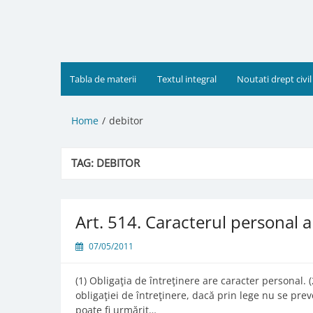
Skip
to
content
Tabla de materii
Textul integral
Noutati drept civil
Home
debitor
TAG:
DEBITOR
Art. 514. Caracterul personal al
07/05/2011
(1) Obligaţia de întreţinere are caracter personal. 
obligaţiei de întreţinere, dacă prin lege nu se preve
poate fi urmărit…