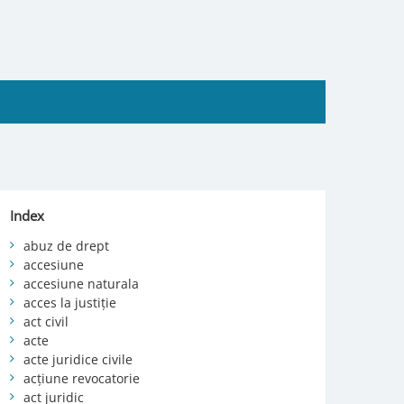
Index
abuz de drept
accesiune
accesiune naturala
acces la justiție
act civil
acte
acte juridice civile
acțiune revocatorie
act juridic