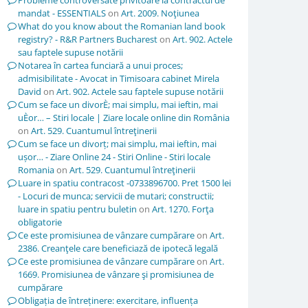
Probleme controversate privitoare la contractul de
mandat - ESSENTIALS
on
Art. 2009. Noţiunea
What do you know about the Romanian land book
registry? - R&R Partners Bucharest
on
Art. 902. Actele
sau faptele supuse notării
Notarea în cartea funciară a unui proces;
admisibilitate - Avocat in Timisoara cabinet Mirela
David
on
Art. 902. Actele sau faptele supuse notării
Cum se face un divorÈ; mai simplu, mai ieftin, mai
uÈor… – Stiri locale | Ziare locale online din România
on
Art. 529. Cuantumul întreţinerii
Cum se face un divorț; mai simplu, mai ieftin, mai
ușor… - Ziare Online 24 - Stiri Online - Stiri locale
Romania
on
Art. 529. Cuantumul întreţinerii
Luare in spatiu contracost -0733896700. Pret 1500 lei
- Locuri de munca; servicii de mutari; constructii;
luare in spatiu pentru buletin
on
Art. 1270. Forţa
obligatorie
Ce este promisiunea de vânzare cumpărare
on
Art.
2386. Creanţele care beneficiază de ipotecă legală
Ce este promisiunea de vânzare cumpărare
on
Art.
1669. Promisiunea de vânzare şi promisiunea de
cumpărare
Obligația de întreținere: exercitare, influența