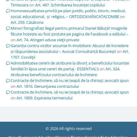
Timisoara
on
Art. 497. Schimbarea locuinţei copilului
Homosexualitatea privită pe plan juridic, politic, istoric, medical,
social, educațional, și religios, – ORTODOXIAÎNCATACOMBE
on
Art. 259. Căsătoria
Minori fotografiați ilegal pentru primarul Daniel Băluță! Imaginile
făcute hoțește au fost postate pe pagina de Facebook a edilului –
on
Art. 74. Atingeri aduse vieţii private
Garanția contra viciilor ascunse în imobiliare: Abuzul de încredere
și răspunderea asociatului – Avocat Consultanță București
on
Art.
1707. Condiţii
Admisibilitatea cererii de atribuire la divorț a beneficiului locuinței
familiei în lipsa unei cereri de partaj - ESSENTIALS
on
Art. 324.
Atribuirea beneficiului contractului de închiriere
Contracte de închiriere, să nu iei țeapă de la chiriași; avocații spun
on
Art. 1816. Denunţarea contractului
Contracte de închiriere, să nu iei țeapă de la chiriași; avocații spun
on
Art. 1809. Expirarea termenului
© 2026 All rights reserved