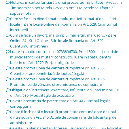
Notarea în cartea funciară a unui proces; admisibilitate - Avocat in
Timisoara cabinet Mirela David
on
Art. 902. Actele sau faptele
supuse notării
Cum se face un divorÈ; mai simplu, mai ieftin, mai uÈor… – Stiri
locale | Ziare locale online din România
on
Art. 529. Cuantumul
întreţinerii
Cum se face un divorț; mai simplu, mai ieftin, mai ușor… - Ziare
Online 24 - Stiri Online - Stiri locale Romania
on
Art. 529.
Cuantumul întreţinerii
Luare in spatiu contracost -0733896700. Pret 1500 lei - Locuri de
munca; servicii de mutari; constructii; luare in spatiu pentru
buletin
on
Art. 1270. Forţa obligatorie
Ce este promisiunea de vânzare cumpărare
on
Art. 2386.
Creanţele care beneficiază de ipotecă legală
Ce este promisiunea de vânzare cumpărare
on
Art. 1669.
Promisiunea de vânzare şi promisiunea de cumpărare
Obligația de întreținere: exercitare, influența locuinței minorului
on
Art. 530. Modalităţile de executare
Ce este prezumția de paternitate
on
Art. 412. Timpul legal al
concepţiunii
Poate fi închiriată o locuință proprietate comună doar de unul
dintre soți?
on
Art. 345. Actele de conservare, de folosinţă şi de
administrare
Ce este un plan parental? Interesul superior al copilului - Avocat in