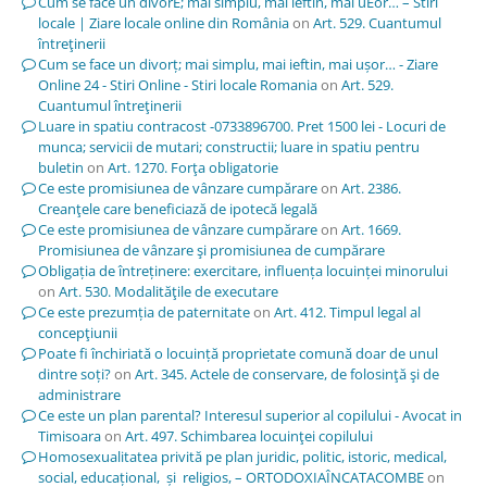
Cum se face un divorÈ; mai simplu, mai ieftin, mai uÈor… – Stiri
locale | Ziare locale online din România
on
Art. 529. Cuantumul
întreţinerii
Cum se face un divorț; mai simplu, mai ieftin, mai ușor… - Ziare
Online 24 - Stiri Online - Stiri locale Romania
on
Art. 529.
Cuantumul întreţinerii
Luare in spatiu contracost -0733896700. Pret 1500 lei - Locuri de
munca; servicii de mutari; constructii; luare in spatiu pentru
buletin
on
Art. 1270. Forţa obligatorie
Ce este promisiunea de vânzare cumpărare
on
Art. 2386.
Creanţele care beneficiază de ipotecă legală
Ce este promisiunea de vânzare cumpărare
on
Art. 1669.
Promisiunea de vânzare şi promisiunea de cumpărare
Obligația de întreținere: exercitare, influența locuinței minorului
on
Art. 530. Modalităţile de executare
Ce este prezumția de paternitate
on
Art. 412. Timpul legal al
concepţiunii
Poate fi închiriată o locuință proprietate comună doar de unul
dintre soți?
on
Art. 345. Actele de conservare, de folosinţă şi de
administrare
Ce este un plan parental? Interesul superior al copilului - Avocat in
Timisoara
on
Art. 497. Schimbarea locuinţei copilului
Homosexualitatea privită pe plan juridic, politic, istoric, medical,
social, educațional, și religios, – ORTODOXIAÎNCATACOMBE
on