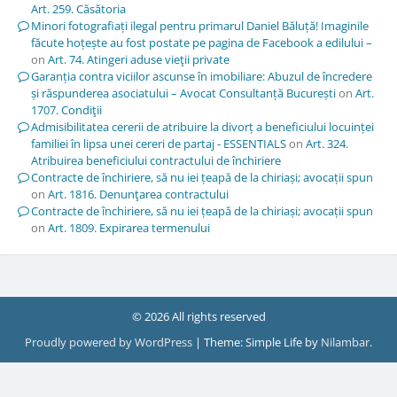
Art. 259. Căsătoria
Minori fotografiați ilegal pentru primarul Daniel Băluță! Imaginile
făcute hoțește au fost postate pe pagina de Facebook a edilului –
on
Art. 74. Atingeri aduse vieţii private
Garanția contra viciilor ascunse în imobiliare: Abuzul de încredere
și răspunderea asociatului – Avocat Consultanță București
on
Art.
1707. Condiţii
Admisibilitatea cererii de atribuire la divorț a beneficiului locuinței
familiei în lipsa unei cereri de partaj - ESSENTIALS
on
Art. 324.
Atribuirea beneficiului contractului de închiriere
Contracte de închiriere, să nu iei țeapă de la chiriași; avocații spun
on
Art. 1816. Denunţarea contractului
Contracte de închiriere, să nu iei țeapă de la chiriași; avocații spun
on
Art. 1809. Expirarea termenului
© 2026 All rights reserved
Proudly powered by WordPress
|
Theme: Simple Life by
Nilambar
.