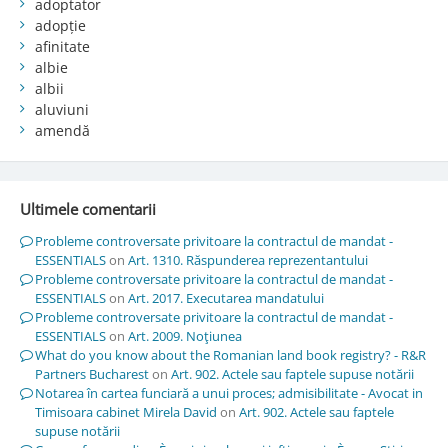
adoptator
adopție
afinitate
albie
albii
aluviuni
amendă
Ultimele comentarii
Probleme controversate privitoare la contractul de mandat -
ESSENTIALS
on
Art. 1310. Răspunderea reprezentantului
Probleme controversate privitoare la contractul de mandat -
ESSENTIALS
on
Art. 2017. Executarea mandatului
Probleme controversate privitoare la contractul de mandat -
ESSENTIALS
on
Art. 2009. Noţiunea
What do you know about the Romanian land book registry? - R&R
Partners Bucharest
on
Art. 902. Actele sau faptele supuse notării
Notarea în cartea funciară a unui proces; admisibilitate - Avocat in
Timisoara cabinet Mirela David
on
Art. 902. Actele sau faptele
supuse notării