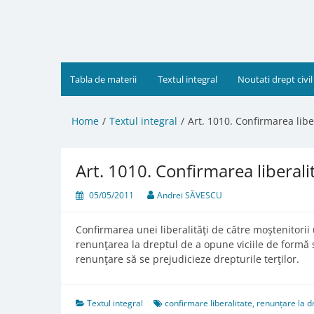
Skip
to
content
Tabla de materii
Textul integral
Noutati drept civil
Home
Textul integral
Art. 1010. Confirmarea liber
Art. 1010. Confirmarea liberalit
05/05/2011
Andrei SĂVESCU
Confirmarea unei liberalităţi de către moştenitorii 
renunţarea la dreptul de a opune viciile de formă s
renunţare să se prejudicieze drepturile terţilor.
Textul integral
confirmare liberalitate
,
renunțare la d