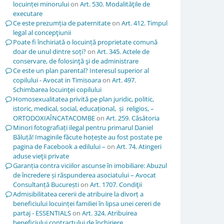
locuinței minorului
on
Art. 530. Modalităţile de
executare
Ce este prezumția de paternitate
on
Art. 412. Timpul
legal al concepţiunii
Poate fi închiriată o locuință proprietate comună
doar de unul dintre soți?
on
Art. 345. Actele de
conservare, de folosinţă şi de administrare
Ce este un plan parental? Interesul superior al
copilului - Avocat in Timisoara
on
Art. 497.
Schimbarea locuinţei copilului
Homosexualitatea privită pe plan juridic, politic,
istoric, medical, social, educațional, și religios, –
ORTODOXIAÎNCATACOMBE
on
Art. 259. Căsătoria
Minori fotografiați ilegal pentru primarul Daniel
Băluță! Imaginile făcute hoțește au fost postate pe
pagina de Facebook a edilului –
on
Art. 74. Atingeri
aduse vieţii private
Garanția contra viciilor ascunse în imobiliare: Abuzul
de încredere și răspunderea asociatului – Avocat
Consultanță București
on
Art. 1707. Condiţii
Admisibilitatea cererii de atribuire la divorț a
beneficiului locuinței familiei în lipsa unei cereri de
partaj - ESSENTIALS
on
Art. 324. Atribuirea
beneficiului contractului de închiriere