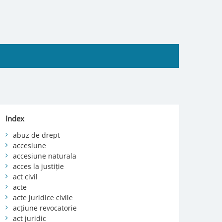
Index
abuz de drept
accesiune
accesiune naturala
acces la justiție
act civil
acte
acte juridice civile
acțiune revocatorie
act juridic