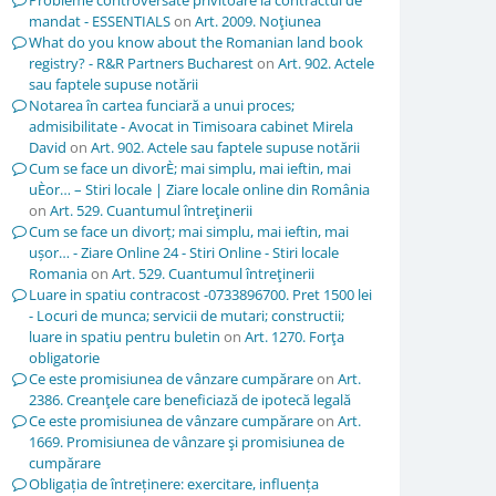
Probleme controversate privitoare la contractul de
mandat - ESSENTIALS
on
Art. 2009. Noţiunea
What do you know about the Romanian land book
registry? - R&R Partners Bucharest
on
Art. 902. Actele
sau faptele supuse notării
Notarea în cartea funciară a unui proces;
admisibilitate - Avocat in Timisoara cabinet Mirela
David
on
Art. 902. Actele sau faptele supuse notării
Cum se face un divorÈ; mai simplu, mai ieftin, mai
uÈor… – Stiri locale | Ziare locale online din România
on
Art. 529. Cuantumul întreţinerii
Cum se face un divorț; mai simplu, mai ieftin, mai
ușor… - Ziare Online 24 - Stiri Online - Stiri locale
Romania
on
Art. 529. Cuantumul întreţinerii
Luare in spatiu contracost -0733896700. Pret 1500 lei
- Locuri de munca; servicii de mutari; constructii;
luare in spatiu pentru buletin
on
Art. 1270. Forţa
obligatorie
Ce este promisiunea de vânzare cumpărare
on
Art.
2386. Creanţele care beneficiază de ipotecă legală
Ce este promisiunea de vânzare cumpărare
on
Art.
1669. Promisiunea de vânzare şi promisiunea de
cumpărare
Obligația de întreținere: exercitare, influența