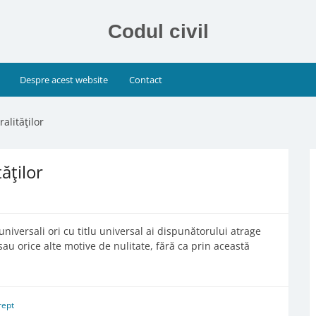
Codul civil
Despre acest website
Contact
alităţilor
ăţilor
universali ori cu titlu universal ai dispunătorului atrage
au orice alte motive de nulitate, fără ca prin această
rept