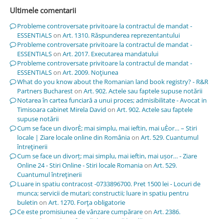
Ultimele comentarii
Probleme controversate privitoare la contractul de mandat -
ESSENTIALS
on
Art. 1310. Răspunderea reprezentantului
Probleme controversate privitoare la contractul de mandat -
ESSENTIALS
on
Art. 2017. Executarea mandatului
Probleme controversate privitoare la contractul de mandat -
ESSENTIALS
on
Art. 2009. Noţiunea
What do you know about the Romanian land book registry? - R&R
Partners Bucharest
on
Art. 902. Actele sau faptele supuse notării
Notarea în cartea funciară a unui proces; admisibilitate - Avocat in
Timisoara cabinet Mirela David
on
Art. 902. Actele sau faptele
supuse notării
Cum se face un divorÈ; mai simplu, mai ieftin, mai uÈor… – Stiri
locale | Ziare locale online din România
on
Art. 529. Cuantumul
întreţinerii
Cum se face un divorț; mai simplu, mai ieftin, mai ușor… - Ziare
Online 24 - Stiri Online - Stiri locale Romania
on
Art. 529.
Cuantumul întreţinerii
Luare in spatiu contracost -0733896700. Pret 1500 lei - Locuri de
munca; servicii de mutari; constructii; luare in spatiu pentru
buletin
on
Art. 1270. Forţa obligatorie
Ce este promisiunea de vânzare cumpărare
on
Art. 2386.