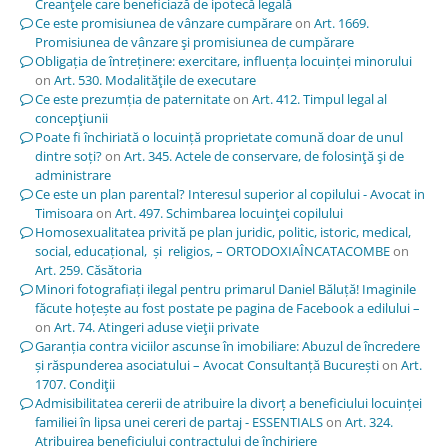
Creanţele care beneficiază de ipotecă legală
Ce este promisiunea de vânzare cumpărare
on
Art. 1669.
Promisiunea de vânzare şi promisiunea de cumpărare
Obligația de întreținere: exercitare, influența locuinței minorului
on
Art. 530. Modalităţile de executare
Ce este prezumția de paternitate
on
Art. 412. Timpul legal al
concepţiunii
Poate fi închiriată o locuință proprietate comună doar de unul
dintre soți?
on
Art. 345. Actele de conservare, de folosinţă şi de
administrare
Ce este un plan parental? Interesul superior al copilului - Avocat in
Timisoara
on
Art. 497. Schimbarea locuinţei copilului
Homosexualitatea privită pe plan juridic, politic, istoric, medical,
social, educațional, și religios, – ORTODOXIAÎNCATACOMBE
on
Art. 259. Căsătoria
Minori fotografiați ilegal pentru primarul Daniel Băluță! Imaginile
făcute hoțește au fost postate pe pagina de Facebook a edilului –
on
Art. 74. Atingeri aduse vieţii private
Garanția contra viciilor ascunse în imobiliare: Abuzul de încredere
și răspunderea asociatului – Avocat Consultanță București
on
Art.
1707. Condiţii
Admisibilitatea cererii de atribuire la divorț a beneficiului locuinței
familiei în lipsa unei cereri de partaj - ESSENTIALS
on
Art. 324.
Atribuirea beneficiului contractului de închiriere