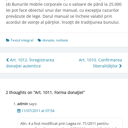
(4) Bunurile mobile corporale cu o valoare de până la 25.000
lei pot face obiectul unui dar manual, cu excepţia cazurilor
prevăzute de lege. Darul manual se încheie valabil prin
acordul de voinţe al părţilor, însoţit de tradiţiunea bunului.
Textul integral
donație
,
nulitate
Post
Art. 1012. Înregistrarea
Art. 1010. Confirmarea
donaţiei autentice
liberalităţilor
navigation
2 thoughts on “
Art. 1011. Forma donaţiei
”
admin
says:
11/07/2011 at 07:54
Alin. 4 a fost modificat prin Legea nr. 71/2011 pentru