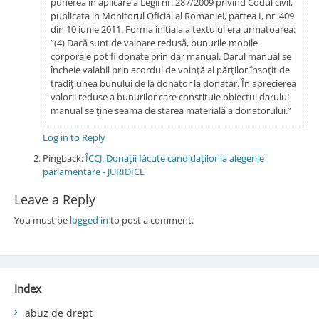
punerea în aplicare a Legii nr. 287/2009 privind Codul civil,
publicata in Monitorul Oficial al Romaniei, partea I, nr. 409
din 10 iunie 2011. Forma initiala a textului era urmatoarea:
”(4) Dacă sunt de valoare redusă, bunurile mobile
corporale pot fi donate prin dar manual. Darul manual se
încheie valabil prin acordul de voinţă al părţilor însoţit de
tradiţiunea bunului de la donator la donatar. În aprecierea
valorii reduse a bunurilor care constituie obiectul darului
manual se ţine seama de starea materială a donatorului.”
Log in to Reply
Pingback:
ÎCCJ. Donații făcute candidaților la alegerile
parlamentare - JURIDICE
Leave a Reply
You must be
logged in
to post a comment.
Index
abuz de drept