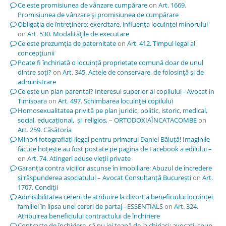
Ce este promisiunea de vânzare cumpărare
on
Art. 1669.
Promisiunea de vânzare şi promisiunea de cumpărare
Obligația de întreținere: exercitare, influența locuinței minorului
on
Art. 530. Modalităţile de executare
Ce este prezumția de paternitate
on
Art. 412. Timpul legal al
concepţiunii
Poate fi închiriată o locuință proprietate comună doar de unul
dintre soți?
on
Art. 345. Actele de conservare, de folosinţă şi de
administrare
Ce este un plan parental? Interesul superior al copilului - Avocat in
Timisoara
on
Art. 497. Schimbarea locuinţei copilului
Homosexualitatea privită pe plan juridic, politic, istoric, medical,
social, educațional, și religios, – ORTODOXIAÎNCATACOMBE
on
Art. 259. Căsătoria
Minori fotografiați ilegal pentru primarul Daniel Băluță! Imaginile
făcute hoțește au fost postate pe pagina de Facebook a edilului –
on
Art. 74. Atingeri aduse vieţii private
Garanția contra viciilor ascunse în imobiliare: Abuzul de încredere
și răspunderea asociatului – Avocat Consultanță București
on
Art.
1707. Condiţii
Admisibilitatea cererii de atribuire la divorț a beneficiului locuinței
familiei în lipsa unei cereri de partaj - ESSENTIALS
on
Art. 324.
Atribuirea beneficiului contractului de închiriere
Contracte de închiriere, să nu iei țeapă de la chiriași; avocații spun