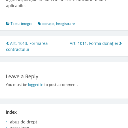
aplicabile.
Textul integral
donație
,
înregistrare
Post
Art. 1013. Formarea
Art. 1011. Forma donaţiei
contractului
navigation
Leave a Reply
You must be
logged in
to post a comment.
Index
abuz de drept
accesiune