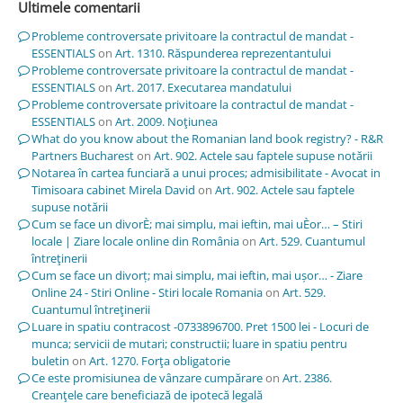
Ultimele comentarii
Probleme controversate privitoare la contractul de mandat -
ESSENTIALS
on
Art. 1310. Răspunderea reprezentantului
Probleme controversate privitoare la contractul de mandat -
ESSENTIALS
on
Art. 2017. Executarea mandatului
Probleme controversate privitoare la contractul de mandat -
ESSENTIALS
on
Art. 2009. Noţiunea
What do you know about the Romanian land book registry? - R&R
Partners Bucharest
on
Art. 902. Actele sau faptele supuse notării
Notarea în cartea funciară a unui proces; admisibilitate - Avocat in
Timisoara cabinet Mirela David
on
Art. 902. Actele sau faptele
supuse notării
Cum se face un divorÈ; mai simplu, mai ieftin, mai uÈor… – Stiri
locale | Ziare locale online din România
on
Art. 529. Cuantumul
întreţinerii
Cum se face un divorț; mai simplu, mai ieftin, mai ușor… - Ziare
Online 24 - Stiri Online - Stiri locale Romania
on
Art. 529.
Cuantumul întreţinerii
Luare in spatiu contracost -0733896700. Pret 1500 lei - Locuri de
munca; servicii de mutari; constructii; luare in spatiu pentru
buletin
on
Art. 1270. Forţa obligatorie
Ce este promisiunea de vânzare cumpărare
on
Art. 2386.
Creanţele care beneficiază de ipotecă legală