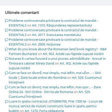
Ultimele comentarii
Probleme controversate privitoare la contractul de mandat -
ESSENTIALS
on
Art. 1310. Răspunderea reprezentantului
Probleme controversate privitoare la contractul de mandat -
ESSENTIALS
on
Art. 2017. Executarea mandatului
Probleme controversate privitoare la contractul de mandat -
ESSENTIALS
on
Art. 2009. Noţiunea
What do you know about the Romanian land book registry? - R&R
Partners Bucharest
on
Art. 902. Actele sau faptele supuse notării
Notarea în cartea funciară a unui proces; admisibilitate - Avocat in
Timisoara cabinet Mirela David
on
Art. 902. Actele sau faptele
supuse notării
Cum se face un divorÈ; mai simplu, mai ieftin, mai uÈor… – Stiri
locale | Ziare locale online din România
on
Art. 529. Cuantumul
întreţinerii
Cum se face un divorț; mai simplu, mai ieftin, mai ușor… - Ziare
Online 24 - Stiri Online - Stiri locale Romania
on
Art. 529.
Cuantumul întreţinerii
Luare in spatiu contracost -0733896700. Pret 1500 lei - Locuri de
munca; servicii de mutari; constructii; luare in spatiu pentru
buletin
on
Art. 1270. Forţa obligatorie