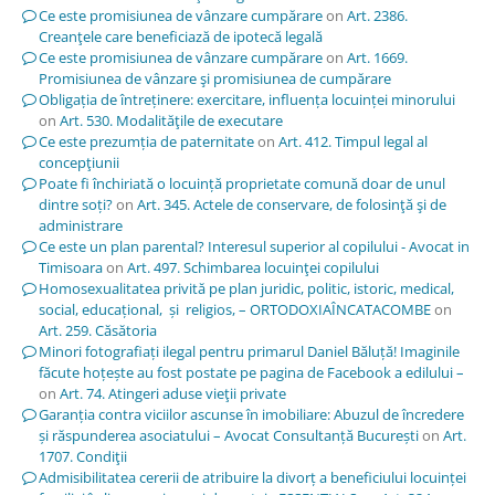
Ce este promisiunea de vânzare cumpărare
on
Art. 2386.
Creanţele care beneficiază de ipotecă legală
Ce este promisiunea de vânzare cumpărare
on
Art. 1669.
Promisiunea de vânzare şi promisiunea de cumpărare
Obligația de întreținere: exercitare, influența locuinței minorului
on
Art. 530. Modalităţile de executare
Ce este prezumția de paternitate
on
Art. 412. Timpul legal al
concepţiunii
Poate fi închiriată o locuință proprietate comună doar de unul
dintre soți?
on
Art. 345. Actele de conservare, de folosinţă şi de
administrare
Ce este un plan parental? Interesul superior al copilului - Avocat in
Timisoara
on
Art. 497. Schimbarea locuinţei copilului
Homosexualitatea privită pe plan juridic, politic, istoric, medical,
social, educațional, și religios, – ORTODOXIAÎNCATACOMBE
on
Art. 259. Căsătoria
Minori fotografiați ilegal pentru primarul Daniel Băluță! Imaginile
făcute hoțește au fost postate pe pagina de Facebook a edilului –
on
Art. 74. Atingeri aduse vieţii private
Garanția contra viciilor ascunse în imobiliare: Abuzul de încredere
și răspunderea asociatului – Avocat Consultanță București
on
Art.
1707. Condiţii
Admisibilitatea cererii de atribuire la divorț a beneficiului locuinței