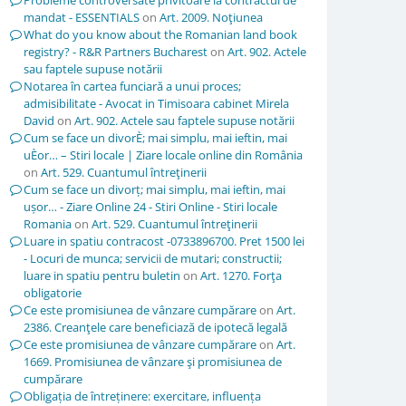
Probleme controversate privitoare la contractul de
mandat - ESSENTIALS
on
Art. 2009. Noţiunea
What do you know about the Romanian land book
registry? - R&R Partners Bucharest
on
Art. 902. Actele
sau faptele supuse notării
Notarea în cartea funciară a unui proces;
admisibilitate - Avocat in Timisoara cabinet Mirela
David
on
Art. 902. Actele sau faptele supuse notării
Cum se face un divorÈ; mai simplu, mai ieftin, mai
uÈor… – Stiri locale | Ziare locale online din România
on
Art. 529. Cuantumul întreţinerii
Cum se face un divorț; mai simplu, mai ieftin, mai
ușor… - Ziare Online 24 - Stiri Online - Stiri locale
Romania
on
Art. 529. Cuantumul întreţinerii
Luare in spatiu contracost -0733896700. Pret 1500 lei
- Locuri de munca; servicii de mutari; constructii;
luare in spatiu pentru buletin
on
Art. 1270. Forţa
obligatorie
Ce este promisiunea de vânzare cumpărare
on
Art.
2386. Creanţele care beneficiază de ipotecă legală
Ce este promisiunea de vânzare cumpărare
on
Art.
1669. Promisiunea de vânzare şi promisiunea de
cumpărare
Obligația de întreținere: exercitare, influența