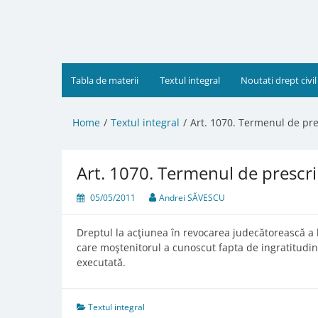
Skip
to
content
Tabla de materii
Textul integral
Noutati drept civil
Home
Textul integral
Art. 1070. Termenul de pre
Art. 1070. Termenul de prescri
05/05/2011
Andrei SĂVESCU
Dreptul la acţiunea în revocarea judecătorească a 
care moştenitorul a cunoscut fapta de ingratitudin
executată.
Textul integral