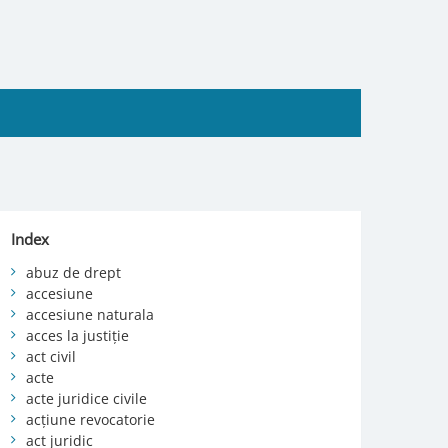
Index
abuz de drept
accesiune
accesiune naturala
acces la justiție
act civil
acte
acte juridice civile
acțiune revocatorie
act juridic