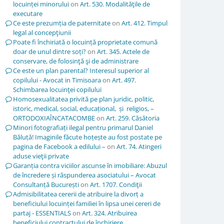
locuinței minorului
on
Art. 530. Modalităţile de
executare
Ce este prezumția de paternitate
on
Art. 412. Timpul
legal al concepţiunii
Poate fi închiriată o locuință proprietate comună
doar de unul dintre soți?
on
Art. 345. Actele de
conservare, de folosinţă şi de administrare
Ce este un plan parental? Interesul superior al
copilului - Avocat in Timisoara
on
Art. 497.
Schimbarea locuinţei copilului
Homosexualitatea privită pe plan juridic, politic,
istoric, medical, social, educațional, și religios, –
ORTODOXIAÎNCATACOMBE
on
Art. 259. Căsătoria
Minori fotografiați ilegal pentru primarul Daniel
Băluță! Imaginile făcute hoțește au fost postate pe
pagina de Facebook a edilului –
on
Art. 74. Atingeri
aduse vieţii private
Garanția contra viciilor ascunse în imobiliare: Abuzul
de încredere și răspunderea asociatului – Avocat
Consultanță București
on
Art. 1707. Condiţii
Admisibilitatea cererii de atribuire la divorț a
beneficiului locuinței familiei în lipsa unei cereri de
partaj - ESSENTIALS
on
Art. 324. Atribuirea
beneficiului contractului de închiriere