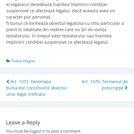
e) legatarul decedează înaintea împlinirii condiţiei
suspensive ce afectează legatul, dacă aceasta avea un
caracter pur personal;
f) bunul ce formează obiectul legatului cu titlu particular a
pierit în totalitate din motive care nu ţin de voinţa
testatorului, în timpul vieţii testatorului sau înaintea
împlinirii condiţiei suspensive ce afectează legatul.
Textul integral
Post
Art. 1072. Destinaţia
Art. 1070. Termenul de
bunurilor constituind obiectul
prescripţie
navigation
unui legat ineficace
Leave a Reply
You must be
logged in
to post a comment.