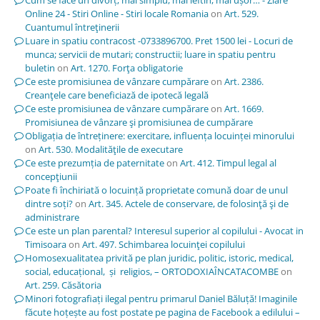
Online 24 - Stiri Online - Stiri locale Romania
on
Art. 529.
Cuantumul întreţinerii
Luare in spatiu contracost -0733896700. Pret 1500 lei - Locuri de
munca; servicii de mutari; constructii; luare in spatiu pentru
buletin
on
Art. 1270. Forţa obligatorie
Ce este promisiunea de vânzare cumpărare
on
Art. 2386.
Creanţele care beneficiază de ipotecă legală
Ce este promisiunea de vânzare cumpărare
on
Art. 1669.
Promisiunea de vânzare şi promisiunea de cumpărare
Obligația de întreținere: exercitare, influența locuinței minorului
on
Art. 530. Modalităţile de executare
Ce este prezumția de paternitate
on
Art. 412. Timpul legal al
concepţiunii
Poate fi închiriată o locuință proprietate comună doar de unul
dintre soți?
on
Art. 345. Actele de conservare, de folosinţă şi de
administrare
Ce este un plan parental? Interesul superior al copilului - Avocat in
Timisoara
on
Art. 497. Schimbarea locuinţei copilului
Homosexualitatea privită pe plan juridic, politic, istoric, medical,
social, educațional, și religios, – ORTODOXIAÎNCATACOMBE
on
Art. 259. Căsătoria
Minori fotografiați ilegal pentru primarul Daniel Băluță! Imaginile
făcute hoțește au fost postate pe pagina de Facebook a edilului –