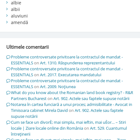
albie
albii
aluviuni
amendă
Ultimele comentarii
Probleme controversate privitoare la contractul de mandat -
ESSENTIALS
on
Art. 1310. Răspunderea reprezentantului
Probleme controversate privitoare la contractul de mandat -
ESSENTIALS
on
Art. 2017. Executarea mandatului
Probleme controversate privitoare la contractul de mandat -
ESSENTIALS
on
Art. 2009. Noţiunea
What do you know about the Romanian land book registry? - R&R
Partners Bucharest
on
Art. 902. Actele sau faptele supuse notării
Notarea în cartea funciară a unui proces; admisibilitate - Avocat in
Timisoara cabinet Mirela David
on
Art. 902. Actele sau faptele
supuse notării
Cum se face un divorÈ; mai simplu, mai ieftin, mai uÈor… – Stiri
locale | Ziare locale online din România
on
Art. 529. Cuantumul
întreţinerii
Cum se face un divorț; mai simplu, mai ieftin, mai ușor… - Ziare