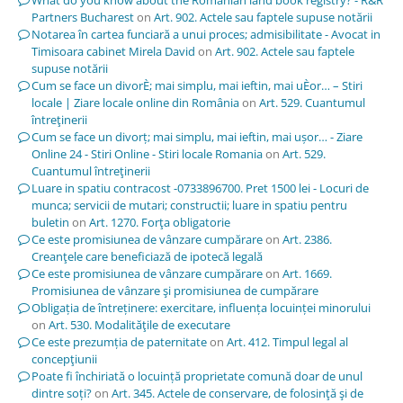
Partners Bucharest
on
Art. 902. Actele sau faptele supuse notării
Notarea în cartea funciară a unui proces; admisibilitate - Avocat in
Timisoara cabinet Mirela David
on
Art. 902. Actele sau faptele
supuse notării
Cum se face un divorÈ; mai simplu, mai ieftin, mai uÈor… – Stiri
locale | Ziare locale online din România
on
Art. 529. Cuantumul
întreţinerii
Cum se face un divorț; mai simplu, mai ieftin, mai ușor… - Ziare
Online 24 - Stiri Online - Stiri locale Romania
on
Art. 529.
Cuantumul întreţinerii
Luare in spatiu contracost -0733896700. Pret 1500 lei - Locuri de
munca; servicii de mutari; constructii; luare in spatiu pentru
buletin
on
Art. 1270. Forţa obligatorie
Ce este promisiunea de vânzare cumpărare
on
Art. 2386.
Creanţele care beneficiază de ipotecă legală
Ce este promisiunea de vânzare cumpărare
on
Art. 1669.
Promisiunea de vânzare şi promisiunea de cumpărare
Obligația de întreținere: exercitare, influența locuinței minorului
on
Art. 530. Modalităţile de executare
Ce este prezumția de paternitate
on
Art. 412. Timpul legal al
concepţiunii
Poate fi închiriată o locuință proprietate comună doar de unul
dintre soți?
on
Art. 345. Actele de conservare, de folosinţă şi de