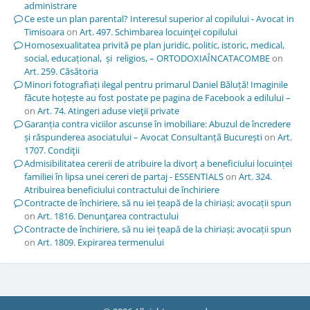
administrare
Ce este un plan parental? Interesul superior al copilului - Avocat in
Timisoara
on
Art. 497. Schimbarea locuinţei copilului
Homosexualitatea privită pe plan juridic, politic, istoric, medical,
social, educațional, și religios, – ORTODOXIAÎNCATACOMBE
on
Art. 259. Căsătoria
Minori fotografiați ilegal pentru primarul Daniel Băluță! Imaginile
făcute hoțește au fost postate pe pagina de Facebook a edilului –
on
Art. 74. Atingeri aduse vieţii private
Garanția contra viciilor ascunse în imobiliare: Abuzul de încredere
și răspunderea asociatului – Avocat Consultanță București
on
Art.
1707. Condiţii
Admisibilitatea cererii de atribuire la divorț a beneficiului locuinței
familiei în lipsa unei cereri de partaj - ESSENTIALS
on
Art. 324.
Atribuirea beneficiului contractului de închiriere
Contracte de închiriere, să nu iei țeapă de la chiriași; avocații spun
on
Art. 1816. Denunţarea contractului
Contracte de închiriere, să nu iei țeapă de la chiriași; avocații spun
on
Art. 1809. Expirarea termenului