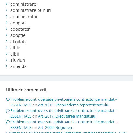
administrare
administrare bunuri
administrator
adoptat
adoptator
adopție
afinitate
albie
albii
aluviuni
amendă
Ultimele comentarii
Probleme controversate privitoare la contractul de mandat -
ESSENTIALS
on
Art. 1310. Răspunderea reprezentantului
Probleme controversate privitoare la contractul de mandat -
ESSENTIALS
on
Art. 2017. Executarea mandatului
Probleme controversate privitoare la contractul de mandat -
ESSENTIALS
on
Art. 2009. Noţiunea
What do you know about the Romanian land book registry? - R&R