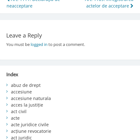
Post
neacceptare
actelor de acceptare
navigation
Leave a Reply
You must be
logged in
to post a comment.
Index
abuz de drept
accesiune
accesiune naturala
acces la justiție
act civil
acte
acte juridice civile
acțiune revocatorie
act juridic