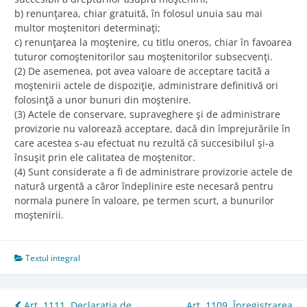
b) renunţarea, chiar gratuită, în folosul unuia sau mai
multor moştenitori determinaţi;
c) renunţarea la moştenire, cu titlu oneros, chiar în favoarea
tuturor comoştenitorilor sau moştenitorilor subsecvenţi.
(2) De asemenea, pot avea valoare de acceptare tacită a
moştenirii actele de dispoziţie, administrare definitivă ori
folosinţă a unor bunuri din moştenire.
(3) Actele de conservare, supraveghere şi de administrare
provizorie nu valorează acceptare, dacă din împrejurările în
care acestea s-au efectuat nu rezultă că succesibilul şi-a
însuşit prin ele calitatea de moştenitor.
(4) Sunt considerate a fi de administrare provizorie actele de
natură urgentă a căror îndeplinire este necesară pentru
normala punere în valoare, pe termen scurt, a bunurilor
moştenirii.
Textul integral
Art. 1111. Declaraţia de
Art. 1109. Înregistrarea