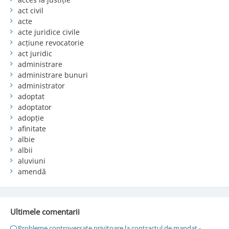
act civil
acte
acte juridice civile
acțiune revocatorie
act juridic
administrare
administrare bunuri
administrator
adoptat
adoptator
adopție
afinitate
albie
albii
aluviuni
amendă
Ultimele comentarii
Probleme controversate privitoare la contractul de mandat -