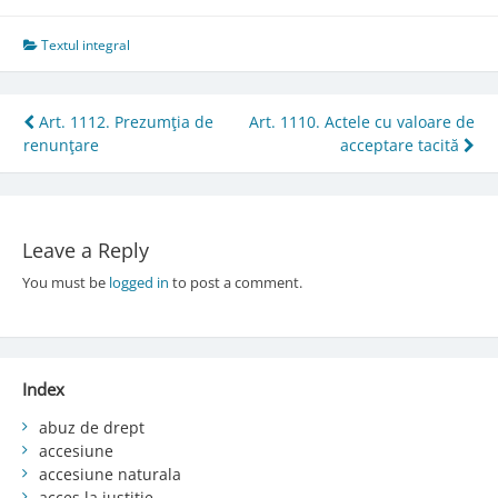
Textul integral
Post
Art. 1112. Prezumţia de
Art. 1110. Actele cu valoare de
renunţare
acceptare tacită
navigation
Leave a Reply
You must be
logged in
to post a comment.
Index
abuz de drept
accesiune
accesiune naturala
acces la justiție