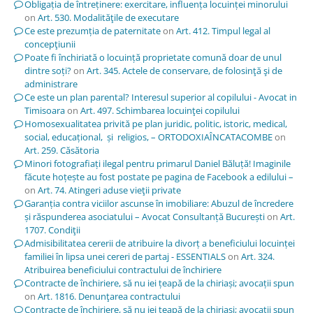
Obligația de întreținere: exercitare, influența locuinței minorului
on
Art. 530. Modalităţile de executare
Ce este prezumția de paternitate
on
Art. 412. Timpul legal al
concepţiunii
Poate fi închiriată o locuință proprietate comună doar de unul
dintre soți?
on
Art. 345. Actele de conservare, de folosinţă şi de
administrare
Ce este un plan parental? Interesul superior al copilului - Avocat in
Timisoara
on
Art. 497. Schimbarea locuinţei copilului
Homosexualitatea privită pe plan juridic, politic, istoric, medical,
social, educațional, și religios, – ORTODOXIAÎNCATACOMBE
on
Art. 259. Căsătoria
Minori fotografiați ilegal pentru primarul Daniel Băluță! Imaginile
făcute hoțește au fost postate pe pagina de Facebook a edilului –
on
Art. 74. Atingeri aduse vieţii private
Garanția contra viciilor ascunse în imobiliare: Abuzul de încredere
și răspunderea asociatului – Avocat Consultanță București
on
Art.
1707. Condiţii
Admisibilitatea cererii de atribuire la divorț a beneficiului locuinței
familiei în lipsa unei cereri de partaj - ESSENTIALS
on
Art. 324.
Atribuirea beneficiului contractului de închiriere
Contracte de închiriere, să nu iei țeapă de la chiriași; avocații spun
on
Art. 1816. Denunţarea contractului
Contracte de închiriere, să nu iei țeapă de la chiriași; avocații spun