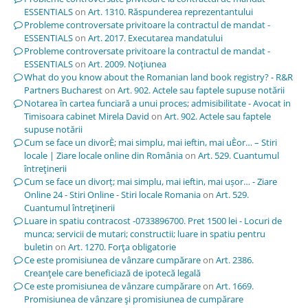
ESSENTIALS
on
Art. 1310. Răspunderea reprezentantului
Probleme controversate privitoare la contractul de mandat -
ESSENTIALS
on
Art. 2017. Executarea mandatului
Probleme controversate privitoare la contractul de mandat -
ESSENTIALS
on
Art. 2009. Noţiunea
What do you know about the Romanian land book registry? - R&R
Partners Bucharest
on
Art. 902. Actele sau faptele supuse notării
Notarea în cartea funciară a unui proces; admisibilitate - Avocat in
Timisoara cabinet Mirela David
on
Art. 902. Actele sau faptele
supuse notării
Cum se face un divorÈ; mai simplu, mai ieftin, mai uÈor… – Stiri
locale | Ziare locale online din România
on
Art. 529. Cuantumul
întreţinerii
Cum se face un divorț; mai simplu, mai ieftin, mai ușor… - Ziare
Online 24 - Stiri Online - Stiri locale Romania
on
Art. 529.
Cuantumul întreţinerii
Luare in spatiu contracost -0733896700. Pret 1500 lei - Locuri de
munca; servicii de mutari; constructii; luare in spatiu pentru
buletin
on
Art. 1270. Forţa obligatorie
Ce este promisiunea de vânzare cumpărare
on
Art. 2386.
Creanţele care beneficiază de ipotecă legală
Ce este promisiunea de vânzare cumpărare
on
Art. 1669.
Promisiunea de vânzare şi promisiunea de cumpărare