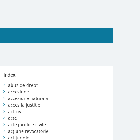
Index
abuz de drept
accesiune
accesiune naturala
acces la justiție
act civil
acte
acte juridice civile
acțiune revocatorie
act juridic