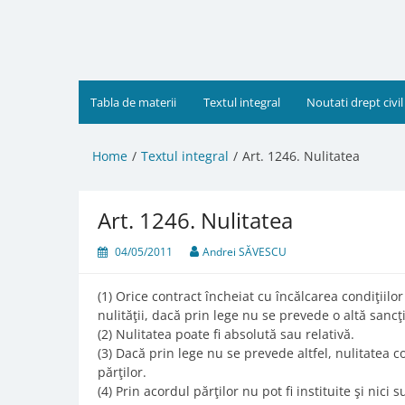
Skip
to
content
Tabla de materii
Textul integral
Noutati drept civil
Home
Textul integral
Art. 1246. Nulitatea
Art. 1246. Nulitatea
04/05/2011
Andrei SĂVESCU
(1) Orice contract încheiat cu încălcarea condiţiil
nulităţii, dacă prin lege nu se prevede o altă sancţ
(2) Nulitatea poate fi absolută sau relativă.
(3) Dacă prin lege nu se prevede altfel, nulitatea c
părţilor.
(4) Prin acordul părţilor nu pot fi instituite şi nic