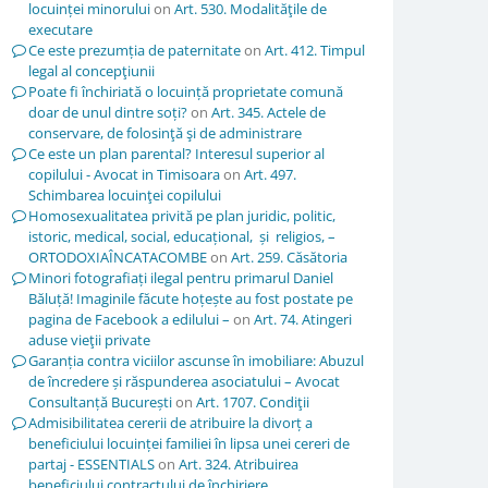
locuinței minorului
on
Art. 530. Modalităţile de
executare
Ce este prezumția de paternitate
on
Art. 412. Timpul
legal al concepţiunii
Poate fi închiriată o locuință proprietate comună
doar de unul dintre soți?
on
Art. 345. Actele de
conservare, de folosinţă şi de administrare
Ce este un plan parental? Interesul superior al
copilului - Avocat in Timisoara
on
Art. 497.
Schimbarea locuinţei copilului
Homosexualitatea privită pe plan juridic, politic,
istoric, medical, social, educațional, și religios, –
ORTODOXIAÎNCATACOMBE
on
Art. 259. Căsătoria
Minori fotografiați ilegal pentru primarul Daniel
Băluță! Imaginile făcute hoțește au fost postate pe
pagina de Facebook a edilului –
on
Art. 74. Atingeri
aduse vieţii private
Garanția contra viciilor ascunse în imobiliare: Abuzul
de încredere și răspunderea asociatului – Avocat
Consultanță București
on
Art. 1707. Condiţii
Admisibilitatea cererii de atribuire la divorț a
beneficiului locuinței familiei în lipsa unei cereri de
partaj - ESSENTIALS
on
Art. 324. Atribuirea
beneficiului contractului de închiriere