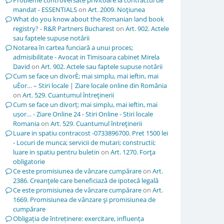
Probleme controversate privitoare la contractul de
mandat - ESSENTIALS
on
Art. 2009. Noţiunea
What do you know about the Romanian land book
registry? - R&R Partners Bucharest
on
Art. 902. Actele
sau faptele supuse notării
Notarea în cartea funciară a unui proces;
admisibilitate - Avocat in Timisoara cabinet Mirela
David
on
Art. 902. Actele sau faptele supuse notării
Cum se face un divorÈ; mai simplu, mai ieftin, mai
uÈor… – Stiri locale | Ziare locale online din România
on
Art. 529. Cuantumul întreţinerii
Cum se face un divorț; mai simplu, mai ieftin, mai
ușor… - Ziare Online 24 - Stiri Online - Stiri locale
Romania
on
Art. 529. Cuantumul întreţinerii
Luare in spatiu contracost -0733896700. Pret 1500 lei
- Locuri de munca; servicii de mutari; constructii;
luare in spatiu pentru buletin
on
Art. 1270. Forţa
obligatorie
Ce este promisiunea de vânzare cumpărare
on
Art.
2386. Creanţele care beneficiază de ipotecă legală
Ce este promisiunea de vânzare cumpărare
on
Art.
1669. Promisiunea de vânzare şi promisiunea de
cumpărare
Obligația de întreținere: exercitare, influența