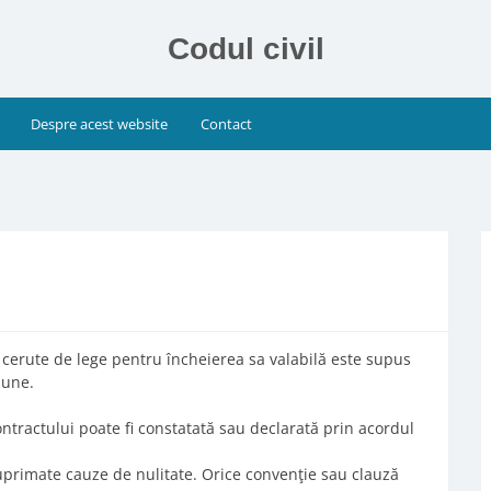
Codul civil
Despre acest website
Contact
or cerute de lege pentru încheierea sa valabilă este supus
iune.
ontractului poate fi constatată sau declarată prin acordul
i suprimate cauze de nulitate. Orice convenţie sau clauză