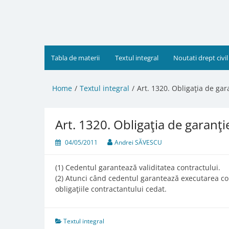
Skip
to
content
Tabla de materii
Textul integral
Noutati drept civil
Home
Textul integral
Art. 1320. Obligaţia de gar
Art. 1320. Obligaţia de garanţi
04/05/2011
Andrei SĂVESCU
(1) Cedentul garantează validitatea contractului.
(2) Atunci când cedentul garantează executarea cont
obligaţiile contractantului cedat.
Textul integral