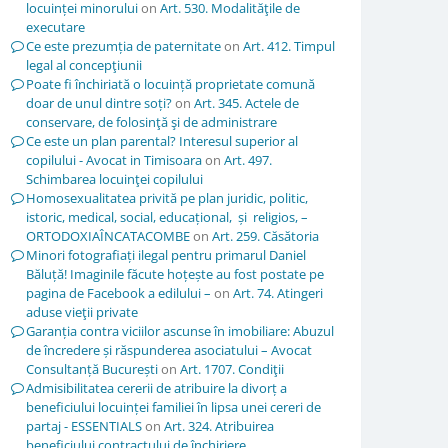
locuinței minorului
on
Art. 530. Modalităţile de
executare
Ce este prezumția de paternitate
on
Art. 412. Timpul
legal al concepţiunii
Poate fi închiriată o locuință proprietate comună
doar de unul dintre soți?
on
Art. 345. Actele de
conservare, de folosinţă şi de administrare
Ce este un plan parental? Interesul superior al
copilului - Avocat in Timisoara
on
Art. 497.
Schimbarea locuinţei copilului
Homosexualitatea privită pe plan juridic, politic,
istoric, medical, social, educațional, și religios, –
ORTODOXIAÎNCATACOMBE
on
Art. 259. Căsătoria
Minori fotografiați ilegal pentru primarul Daniel
Băluță! Imaginile făcute hoțește au fost postate pe
pagina de Facebook a edilului –
on
Art. 74. Atingeri
aduse vieţii private
Garanția contra viciilor ascunse în imobiliare: Abuzul
de încredere și răspunderea asociatului – Avocat
Consultanță București
on
Art. 1707. Condiţii
Admisibilitatea cererii de atribuire la divorț a
beneficiului locuinței familiei în lipsa unei cereri de
partaj - ESSENTIALS
on
Art. 324. Atribuirea
beneficiului contractului de închiriere