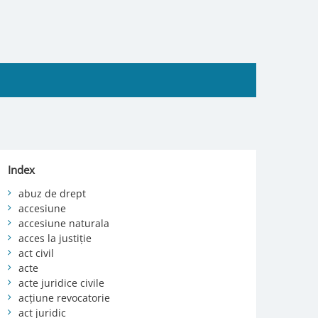
Index
abuz de drept
accesiune
accesiune naturala
acces la justiție
act civil
acte
acte juridice civile
acțiune revocatorie
act juridic