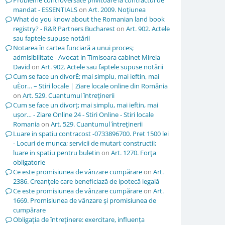
Probleme controversate privitoare la contractul de
mandat - ESSENTIALS
on
Art. 2009. Noţiunea
What do you know about the Romanian land book
registry? - R&R Partners Bucharest
on
Art. 902. Actele
sau faptele supuse notării
Notarea în cartea funciară a unui proces;
admisibilitate - Avocat in Timisoara cabinet Mirela
David
on
Art. 902. Actele sau faptele supuse notării
Cum se face un divorÈ; mai simplu, mai ieftin, mai
uÈor… – Stiri locale | Ziare locale online din România
on
Art. 529. Cuantumul întreţinerii
Cum se face un divorț; mai simplu, mai ieftin, mai
ușor… - Ziare Online 24 - Stiri Online - Stiri locale
Romania
on
Art. 529. Cuantumul întreţinerii
Luare in spatiu contracost -0733896700. Pret 1500 lei
- Locuri de munca; servicii de mutari; constructii;
luare in spatiu pentru buletin
on
Art. 1270. Forţa
obligatorie
Ce este promisiunea de vânzare cumpărare
on
Art.
2386. Creanţele care beneficiază de ipotecă legală
Ce este promisiunea de vânzare cumpărare
on
Art.
1669. Promisiunea de vânzare şi promisiunea de
cumpărare
Obligația de întreținere: exercitare, influența