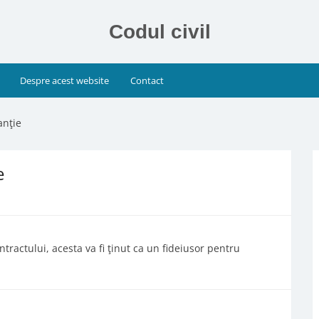
Codul civil
Despre acest website
Contact
anţie
e
ractului, acesta va fi ţinut ca un fideiusor pentru