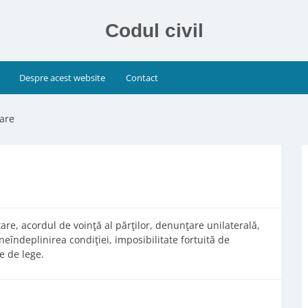
Codul civil
Despre acest website
Contact
tare
tare, acordul de voinţă al părţilor, denunţare unilaterală,
eîndeplinirea condiţiei, imposibilitate fortuită de
e de lege.