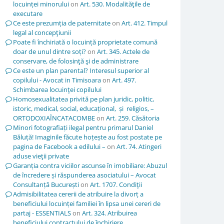
locuinței minorului
on
Art. 530. Modalităţile de
executare
Ce este prezumția de paternitate
on
Art. 412. Timpul
legal al concepţiunii
Poate fi închiriată o locuință proprietate comună
doar de unul dintre soți?
on
Art. 345. Actele de
conservare, de folosinţă şi de administrare
Ce este un plan parental? Interesul superior al
copilului - Avocat in Timisoara
on
Art. 497.
Schimbarea locuinţei copilului
Homosexualitatea privită pe plan juridic, politic,
istoric, medical, social, educațional, și religios, –
ORTODOXIAÎNCATACOMBE
on
Art. 259. Căsătoria
Minori fotografiați ilegal pentru primarul Daniel
Băluță! Imaginile făcute hoțește au fost postate pe
pagina de Facebook a edilului –
on
Art. 74. Atingeri
aduse vieţii private
Garanția contra viciilor ascunse în imobiliare: Abuzul
de încredere și răspunderea asociatului – Avocat
Consultanță București
on
Art. 1707. Condiţii
Admisibilitatea cererii de atribuire la divorț a
beneficiului locuinței familiei în lipsa unei cereri de
partaj - ESSENTIALS
on
Art. 324. Atribuirea
beneficiului contractului de închiriere