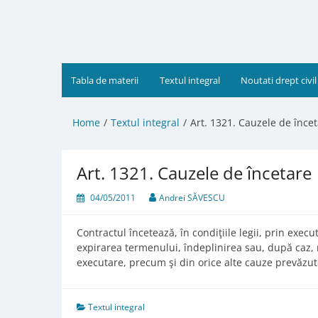
Skip
to
content
Tabla de materii
Textul integral
Noutati drept civil
Home
Textul integral
Art. 1321. Cauzele de înce
Art. 1321. Cauzele de încetare
04/05/2011
Andrei SĂVESCU
Contractul încetează, în condiţiile legii, prin execu
expirarea termenului, îndeplinirea sau, după caz, n
executare, precum şi din orice alte cauze prevăzut
Textul integral