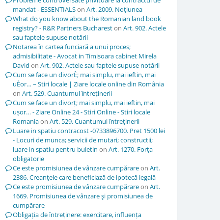
Probleme controversate privitoare la contractul de
mandat - ESSENTIALS
on
Art. 2009. Noţiunea
What do you know about the Romanian land book
registry? - R&R Partners Bucharest
on
Art. 902. Actele
sau faptele supuse notării
Notarea în cartea funciară a unui proces;
admisibilitate - Avocat in Timisoara cabinet Mirela
David
on
Art. 902. Actele sau faptele supuse notării
Cum se face un divorÈ; mai simplu, mai ieftin, mai
uÈor… – Stiri locale | Ziare locale online din România
on
Art. 529. Cuantumul întreţinerii
Cum se face un divorț; mai simplu, mai ieftin, mai
ușor… - Ziare Online 24 - Stiri Online - Stiri locale
Romania
on
Art. 529. Cuantumul întreţinerii
Luare in spatiu contracost -0733896700. Pret 1500 lei
- Locuri de munca; servicii de mutari; constructii;
luare in spatiu pentru buletin
on
Art. 1270. Forţa
obligatorie
Ce este promisiunea de vânzare cumpărare
on
Art.
2386. Creanţele care beneficiază de ipotecă legală
Ce este promisiunea de vânzare cumpărare
on
Art.
1669. Promisiunea de vânzare şi promisiunea de
cumpărare
Obligația de întreținere: exercitare, influența