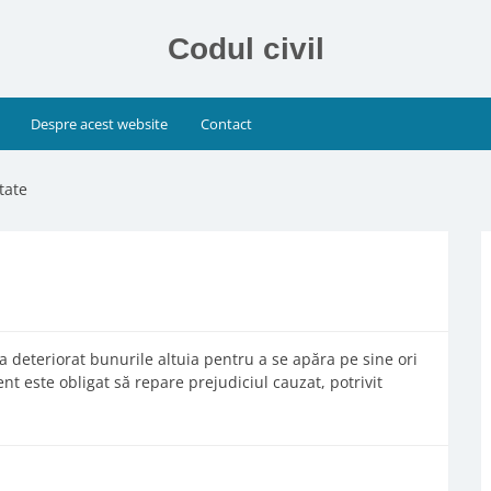
Codul civil
Despre acest website
Contact
tate
u a deteriorat bunurile altuia pentru a se apăra pe sine ori
nt este obligat să repare prejudiciul cauzat, potrivit