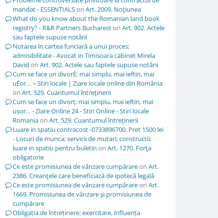
Probleme controversate privitoare la contractul de
mandat - ESSENTIALS
on
Art. 2009. Noţiunea
What do you know about the Romanian land book
registry? - R&R Partners Bucharest
on
Art. 902. Actele
sau faptele supuse notării
Notarea în cartea funciară a unui proces;
admisibilitate - Avocat in Timisoara cabinet Mirela
David
on
Art. 902. Actele sau faptele supuse notării
Cum se face un divorÈ; mai simplu, mai ieftin, mai
uÈor… – Stiri locale | Ziare locale online din România
on
Art. 529. Cuantumul întreţinerii
Cum se face un divorț; mai simplu, mai ieftin, mai
ușor… - Ziare Online 24 - Stiri Online - Stiri locale
Romania
on
Art. 529. Cuantumul întreţinerii
Luare in spatiu contracost -0733896700. Pret 1500 lei
- Locuri de munca; servicii de mutari; constructii;
luare in spatiu pentru buletin
on
Art. 1270. Forţa
obligatorie
Ce este promisiunea de vânzare cumpărare
on
Art.
2386. Creanţele care beneficiază de ipotecă legală
Ce este promisiunea de vânzare cumpărare
on
Art.
1669. Promisiunea de vânzare şi promisiunea de
cumpărare
Obligația de întreținere: exercitare, influența