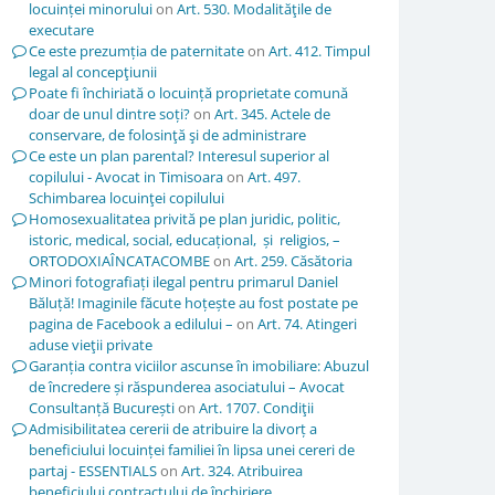
locuinței minorului
on
Art. 530. Modalităţile de
executare
Ce este prezumția de paternitate
on
Art. 412. Timpul
legal al concepţiunii
Poate fi închiriată o locuință proprietate comună
doar de unul dintre soți?
on
Art. 345. Actele de
conservare, de folosinţă şi de administrare
Ce este un plan parental? Interesul superior al
copilului - Avocat in Timisoara
on
Art. 497.
Schimbarea locuinţei copilului
Homosexualitatea privită pe plan juridic, politic,
istoric, medical, social, educațional, și religios, –
ORTODOXIAÎNCATACOMBE
on
Art. 259. Căsătoria
Minori fotografiați ilegal pentru primarul Daniel
Băluță! Imaginile făcute hoțește au fost postate pe
pagina de Facebook a edilului –
on
Art. 74. Atingeri
aduse vieţii private
Garanția contra viciilor ascunse în imobiliare: Abuzul
de încredere și răspunderea asociatului – Avocat
Consultanță București
on
Art. 1707. Condiţii
Admisibilitatea cererii de atribuire la divorț a
beneficiului locuinței familiei în lipsa unei cereri de
partaj - ESSENTIALS
on
Art. 324. Atribuirea
beneficiului contractului de închiriere