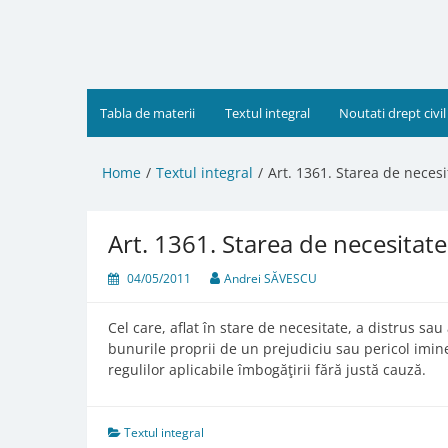
Skip
to
content
Tabla de materii
Textul integral
Noutati drept civil
Home
Textul integral
Art. 1361. Starea de necesi
Art. 1361. Starea de necesitate
04/05/2011
Andrei SĂVESCU
Cel care, aflat în stare de necesitate, a distrus sa
bunurile proprii de un prejudiciu sau pericol imine
regulilor aplicabile îmbogăţirii fără justă cauză.
Textul integral