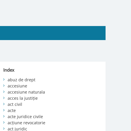
Index
abuz de drept
accesiune
accesiune naturala
acces la justiție
act civil
acte
acte juridice civile
acțiune revocatorie
act juridic