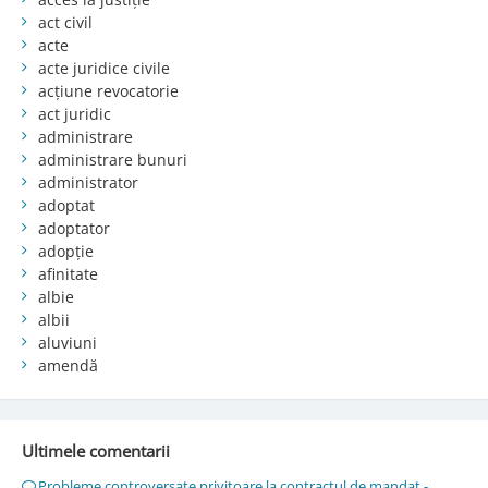
act civil
acte
acte juridice civile
acțiune revocatorie
act juridic
administrare
administrare bunuri
administrator
adoptat
adoptator
adopție
afinitate
albie
albii
aluviuni
amendă
Ultimele comentarii
Probleme controversate privitoare la contractul de mandat -