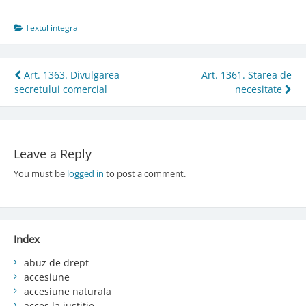
Textul integral
Post
Art. 1363. Divulgarea
Art. 1361. Starea de
secretului comercial
necesitate
navigation
Leave a Reply
You must be
logged in
to post a comment.
Index
abuz de drept
accesiune
accesiune naturala
acces la justiție