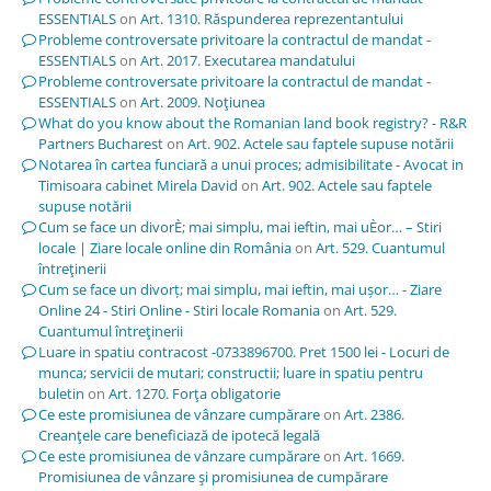
ESSENTIALS
on
Art. 1310. Răspunderea reprezentantului
Probleme controversate privitoare la contractul de mandat -
ESSENTIALS
on
Art. 2017. Executarea mandatului
Probleme controversate privitoare la contractul de mandat -
ESSENTIALS
on
Art. 2009. Noţiunea
What do you know about the Romanian land book registry? - R&R
Partners Bucharest
on
Art. 902. Actele sau faptele supuse notării
Notarea în cartea funciară a unui proces; admisibilitate - Avocat in
Timisoara cabinet Mirela David
on
Art. 902. Actele sau faptele
supuse notării
Cum se face un divorÈ; mai simplu, mai ieftin, mai uÈor… – Stiri
locale | Ziare locale online din România
on
Art. 529. Cuantumul
întreţinerii
Cum se face un divorț; mai simplu, mai ieftin, mai ușor… - Ziare
Online 24 - Stiri Online - Stiri locale Romania
on
Art. 529.
Cuantumul întreţinerii
Luare in spatiu contracost -0733896700. Pret 1500 lei - Locuri de
munca; servicii de mutari; constructii; luare in spatiu pentru
buletin
on
Art. 1270. Forţa obligatorie
Ce este promisiunea de vânzare cumpărare
on
Art. 2386.
Creanţele care beneficiază de ipotecă legală
Ce este promisiunea de vânzare cumpărare
on
Art. 1669.
Promisiunea de vânzare şi promisiunea de cumpărare