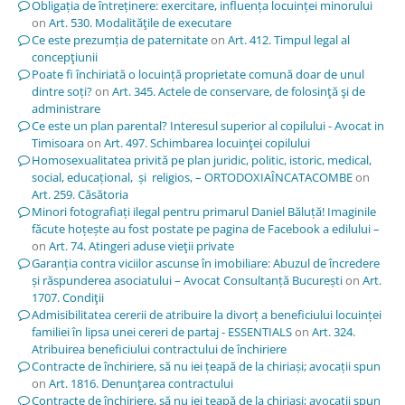
Obligația de întreținere: exercitare, influența locuinței minorului
on
Art. 530. Modalităţile de executare
Ce este prezumția de paternitate
on
Art. 412. Timpul legal al
concepţiunii
Poate fi închiriată o locuință proprietate comună doar de unul
dintre soți?
on
Art. 345. Actele de conservare, de folosinţă şi de
administrare
Ce este un plan parental? Interesul superior al copilului - Avocat in
Timisoara
on
Art. 497. Schimbarea locuinţei copilului
Homosexualitatea privită pe plan juridic, politic, istoric, medical,
social, educațional, și religios, – ORTODOXIAÎNCATACOMBE
on
Art. 259. Căsătoria
Minori fotografiați ilegal pentru primarul Daniel Băluță! Imaginile
făcute hoțește au fost postate pe pagina de Facebook a edilului –
on
Art. 74. Atingeri aduse vieţii private
Garanția contra viciilor ascunse în imobiliare: Abuzul de încredere
și răspunderea asociatului – Avocat Consultanță București
on
Art.
1707. Condiţii
Admisibilitatea cererii de atribuire la divorț a beneficiului locuinței
familiei în lipsa unei cereri de partaj - ESSENTIALS
on
Art. 324.
Atribuirea beneficiului contractului de închiriere
Contracte de închiriere, să nu iei țeapă de la chiriași; avocații spun
on
Art. 1816. Denunţarea contractului
Contracte de închiriere, să nu iei țeapă de la chiriași; avocații spun