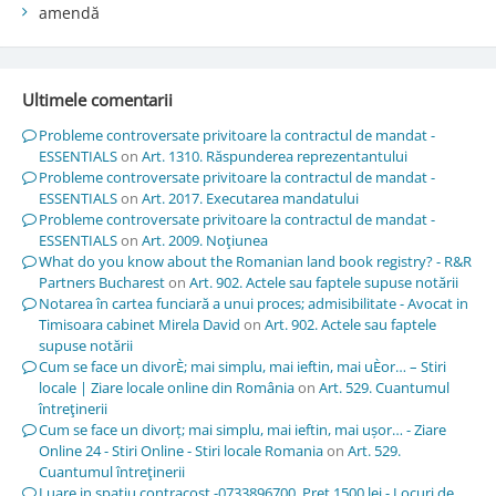
amendă
Ultimele comentarii
Probleme controversate privitoare la contractul de mandat -
ESSENTIALS
on
Art. 1310. Răspunderea reprezentantului
Probleme controversate privitoare la contractul de mandat -
ESSENTIALS
on
Art. 2017. Executarea mandatului
Probleme controversate privitoare la contractul de mandat -
ESSENTIALS
on
Art. 2009. Noţiunea
What do you know about the Romanian land book registry? - R&R
Partners Bucharest
on
Art. 902. Actele sau faptele supuse notării
Notarea în cartea funciară a unui proces; admisibilitate - Avocat in
Timisoara cabinet Mirela David
on
Art. 902. Actele sau faptele
supuse notării
Cum se face un divorÈ; mai simplu, mai ieftin, mai uÈor… – Stiri
locale | Ziare locale online din România
on
Art. 529. Cuantumul
întreţinerii
Cum se face un divorț; mai simplu, mai ieftin, mai ușor… - Ziare
Online 24 - Stiri Online - Stiri locale Romania
on
Art. 529.
Cuantumul întreţinerii
Luare in spatiu contracost -0733896700. Pret 1500 lei - Locuri de