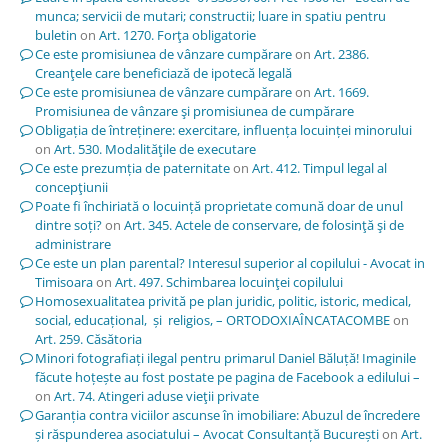
munca; servicii de mutari; constructii; luare in spatiu pentru
buletin
on
Art. 1270. Forţa obligatorie
Ce este promisiunea de vânzare cumpărare
on
Art. 2386.
Creanţele care beneficiază de ipotecă legală
Ce este promisiunea de vânzare cumpărare
on
Art. 1669.
Promisiunea de vânzare şi promisiunea de cumpărare
Obligația de întreținere: exercitare, influența locuinței minorului
on
Art. 530. Modalităţile de executare
Ce este prezumția de paternitate
on
Art. 412. Timpul legal al
concepţiunii
Poate fi închiriată o locuință proprietate comună doar de unul
dintre soți?
on
Art. 345. Actele de conservare, de folosinţă şi de
administrare
Ce este un plan parental? Interesul superior al copilului - Avocat in
Timisoara
on
Art. 497. Schimbarea locuinţei copilului
Homosexualitatea privită pe plan juridic, politic, istoric, medical,
social, educațional, și religios, – ORTODOXIAÎNCATACOMBE
on
Art. 259. Căsătoria
Minori fotografiați ilegal pentru primarul Daniel Băluță! Imaginile
făcute hoțește au fost postate pe pagina de Facebook a edilului –
on
Art. 74. Atingeri aduse vieţii private
Garanția contra viciilor ascunse în imobiliare: Abuzul de încredere
și răspunderea asociatului – Avocat Consultanță București
on
Art.