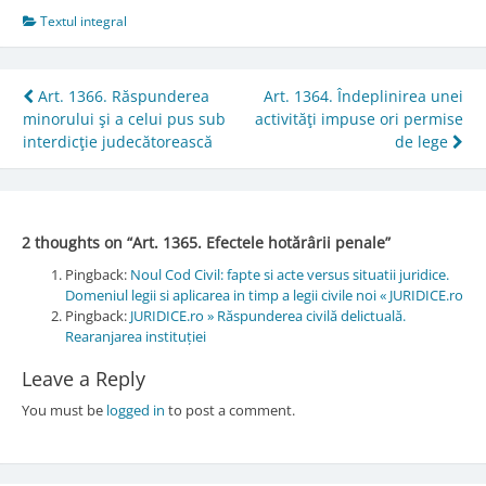
Textul integral
Post
Art. 1366. Răspunderea
Art. 1364. Îndeplinirea unei
minorului şi a celui pus sub
activităţi impuse ori permise
navigation
interdicţie judecătorească
de lege
2 thoughts on “
Art. 1365. Efectele hotărârii penale
”
Pingback:
Noul Cod Civil: fapte si acte versus situatii juridice.
Domeniul legii si aplicarea in timp a legii civile noi « JURIDICE.ro
Pingback:
JURIDICE.ro » Răspunderea civilă delictuală.
Rearanjarea instituției
Leave a Reply
You must be
logged in
to post a comment.