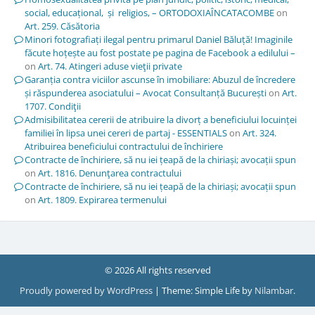
social, educațional, și religios, – ORTODOXIAÎNCATACOMBE
on
Art. 259. Căsătoria
Minori fotografiați ilegal pentru primarul Daniel Băluță! Imaginile
făcute hoțește au fost postate pe pagina de Facebook a edilului –
on
Art. 74. Atingeri aduse vieţii private
Garanția contra viciilor ascunse în imobiliare: Abuzul de încredere
și răspunderea asociatului – Avocat Consultanță București
on
Art.
1707. Condiţii
Admisibilitatea cererii de atribuire la divorț a beneficiului locuinței
familiei în lipsa unei cereri de partaj - ESSENTIALS
on
Art. 324.
Atribuirea beneficiului contractului de închiriere
Contracte de închiriere, să nu iei țeapă de la chiriași; avocații spun
on
Art. 1816. Denunţarea contractului
Contracte de închiriere, să nu iei țeapă de la chiriași; avocații spun
on
Art. 1809. Expirarea termenului
© 2026 All rights reserved
Proudly powered by WordPress
|
Theme: Simple Life by
Nilambar
.