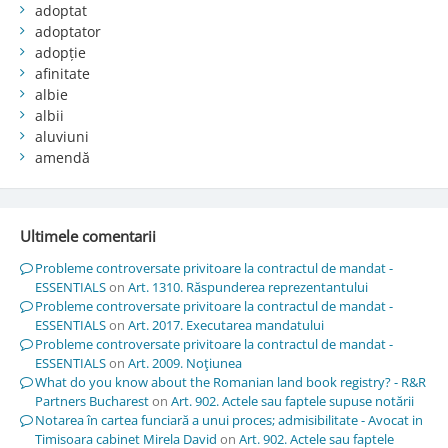
adoptat
adoptator
adopție
afinitate
albie
albii
aluviuni
amendă
Ultimele comentarii
Probleme controversate privitoare la contractul de mandat -
ESSENTIALS
on
Art. 1310. Răspunderea reprezentantului
Probleme controversate privitoare la contractul de mandat -
ESSENTIALS
on
Art. 2017. Executarea mandatului
Probleme controversate privitoare la contractul de mandat -
ESSENTIALS
on
Art. 2009. Noţiunea
What do you know about the Romanian land book registry? - R&R
Partners Bucharest
on
Art. 902. Actele sau faptele supuse notării
Notarea în cartea funciară a unui proces; admisibilitate - Avocat in
Timisoara cabinet Mirela David
on
Art. 902. Actele sau faptele