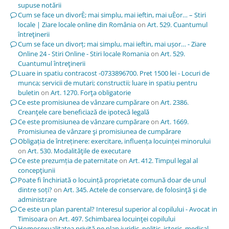
supuse notării
Cum se face un divorÈ; mai simplu, mai ieftin, mai uÈor… – Stiri
locale | Ziare locale online din România
on
Art. 529. Cuantumul
întreţinerii
Cum se face un divorț; mai simplu, mai ieftin, mai ușor… - Ziare
Online 24 - Stiri Online - Stiri locale Romania
on
Art. 529.
Cuantumul întreţinerii
Luare in spatiu contracost -0733896700. Pret 1500 lei - Locuri de
munca; servicii de mutari; constructii; luare in spatiu pentru
buletin
on
Art. 1270. Forţa obligatorie
Ce este promisiunea de vânzare cumpărare
on
Art. 2386.
Creanţele care beneficiază de ipotecă legală
Ce este promisiunea de vânzare cumpărare
on
Art. 1669.
Promisiunea de vânzare şi promisiunea de cumpărare
Obligația de întreținere: exercitare, influența locuinței minorului
on
Art. 530. Modalităţile de executare
Ce este prezumția de paternitate
on
Art. 412. Timpul legal al
concepţiunii
Poate fi închiriată o locuință proprietate comună doar de unul
dintre soți?
on
Art. 345. Actele de conservare, de folosinţă şi de
administrare
Ce este un plan parental? Interesul superior al copilului - Avocat in
Timisoara
on
Art. 497. Schimbarea locuinţei copilului
Homosexualitatea privită pe plan juridic, politic, istoric, medical,