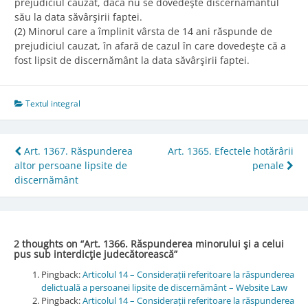
prejudiciul cauzat, dacă nu se dovedeşte discernământul
său la data săvârşirii faptei.
(2) Minorul care a împlinit vârsta de 14 ani răspunde de
prejudiciul cauzat, în afară de cazul în care dovedeşte că a
fost lipsit de discernământ la data săvârşirii faptei.
Textul integral
Post
Art. 1367. Răspunderea
Art. 1365. Efectele hotărârii
altor persoane lipsite de
penale
navigation
discernământ
2 thoughts on “
Art. 1366. Răspunderea minorului şi a celui
pus sub interdicţie judecătorească
”
Pingback:
Articolul 14 – Considerații referitoare la răspunderea
delictuală a persoanei lipsite de discernământ – Website Law
Pingback:
Articolul 14 – Considerații referitoare la răspunderea