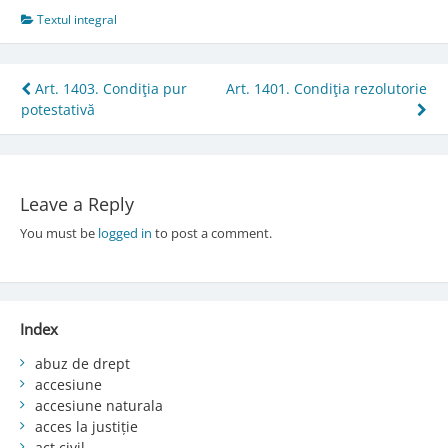
Textul integral
Post
Art. 1403. Condiţia pur
Art. 1401. Condiţia rezolutorie
potestativă
navigation
Leave a Reply
You must be
logged in
to post a comment.
Index
abuz de drept
accesiune
accesiune naturala
acces la justiție
act civil