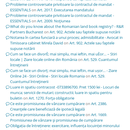
Probleme controversate privitoare la contractul de mandat -
ESSENTIALS
on
Art. 2017. Executarea mandatului
Probleme controversate privitoare la contractul de mandat -
ESSENTIALS
on
Art. 2009. Noţiunea
What do you know about the Romanian land book registry? - R&R
Partners Bucharest
on
Art. 902. Actele sau faptele supuse notării
Notarea în cartea funciară a unui proces; admisibilitate - Avocat in
Timisoara cabinet Mirela David
on
Art. 902. Actele sau faptele
supuse notării
Cum se face un divorÈ; mai simplu, mai ieftin, mai uÈor… – Stiri
locale | Ziare locale online din România
on
Art. 529. Cuantumul
întreţinerii
Cum se face un divorț; mai simplu, mai ieftin, mai ușor… - Ziare
Online 24 - Stiri Online - Stiri locale Romania
on
Art. 529.
Cuantumul întreţinerii
Luare in spatiu contracost -0733896700. Pret 1500 lei - Locuri de
munca; servicii de mutari; constructii; luare in spatiu pentru
buletin
on
Art. 1270. Forţa obligatorie
Ce este promisiunea de vânzare cumpărare
on
Art. 2386.
Creanţele care beneficiază de ipotecă legală
Ce este promisiunea de vânzare cumpărare
on
Art. 1669.
Promisiunea de vânzare şi promisiunea de cumpărare
Obligația de întreținere: exercitare, influența locuinței minorului