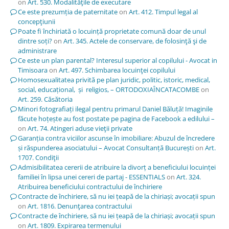
on
Art. 530. Modalităţile de executare
Ce este prezumția de paternitate
on
Art. 412. Timpul legal al
concepţiunii
Poate fi închiriată o locuință proprietate comună doar de unul
dintre soți?
on
Art. 345. Actele de conservare, de folosinţă şi de
administrare
Ce este un plan parental? Interesul superior al copilului - Avocat in
Timisoara
on
Art. 497. Schimbarea locuinţei copilului
Homosexualitatea privită pe plan juridic, politic, istoric, medical,
social, educațional, și religios, – ORTODOXIAÎNCATACOMBE
on
Art. 259. Căsătoria
Minori fotografiați ilegal pentru primarul Daniel Băluță! Imaginile
făcute hoțește au fost postate pe pagina de Facebook a edilului –
on
Art. 74. Atingeri aduse vieţii private
Garanția contra viciilor ascunse în imobiliare: Abuzul de încredere
și răspunderea asociatului – Avocat Consultanță București
on
Art.
1707. Condiţii
Admisibilitatea cererii de atribuire la divorț a beneficiului locuinței
familiei în lipsa unei cereri de partaj - ESSENTIALS
on
Art. 324.
Atribuirea beneficiului contractului de închiriere
Contracte de închiriere, să nu iei țeapă de la chiriași; avocații spun
on
Art. 1816. Denunţarea contractului
Contracte de închiriere, să nu iei țeapă de la chiriași; avocații spun
on
Art. 1809. Expirarea termenului