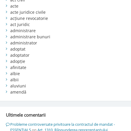
acte
acte juridice civile
acțiune revocatorie
act juridic
administrare
administrare bunuri
administrator
adoptat
adoptator
adopție
afinitate
albie
albii
aluviuni
amendă
Ultimele comentarii
Probleme controversate privitoare la contractul de mandat -
ESSENTIALS
on
Art. 1310. Răspunderea reprezentantului