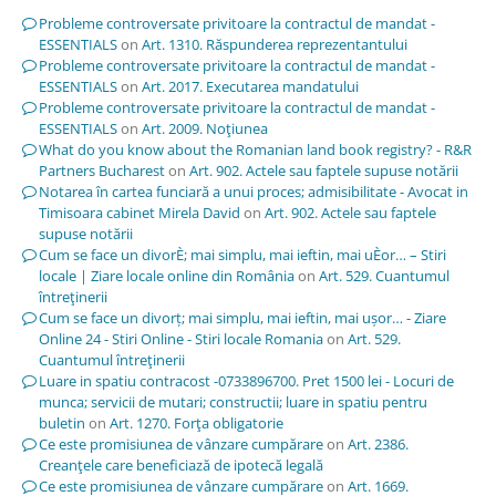
Probleme controversate privitoare la contractul de mandat -
ESSENTIALS
on
Art. 1310. Răspunderea reprezentantului
Probleme controversate privitoare la contractul de mandat -
ESSENTIALS
on
Art. 2017. Executarea mandatului
Probleme controversate privitoare la contractul de mandat -
ESSENTIALS
on
Art. 2009. Noţiunea
What do you know about the Romanian land book registry? - R&R
Partners Bucharest
on
Art. 902. Actele sau faptele supuse notării
Notarea în cartea funciară a unui proces; admisibilitate - Avocat in
Timisoara cabinet Mirela David
on
Art. 902. Actele sau faptele
supuse notării
Cum se face un divorÈ; mai simplu, mai ieftin, mai uÈor… – Stiri
locale | Ziare locale online din România
on
Art. 529. Cuantumul
întreţinerii
Cum se face un divorț; mai simplu, mai ieftin, mai ușor… - Ziare
Online 24 - Stiri Online - Stiri locale Romania
on
Art. 529.
Cuantumul întreţinerii
Luare in spatiu contracost -0733896700. Pret 1500 lei - Locuri de
munca; servicii de mutari; constructii; luare in spatiu pentru
buletin
on
Art. 1270. Forţa obligatorie
Ce este promisiunea de vânzare cumpărare
on
Art. 2386.
Creanţele care beneficiază de ipotecă legală
Ce este promisiunea de vânzare cumpărare
on
Art. 1669.