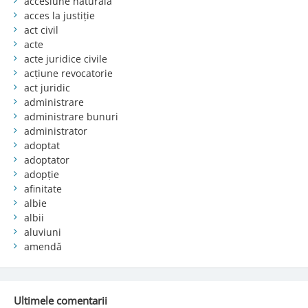
accesiune naturala
acces la justiție
act civil
acte
acte juridice civile
acțiune revocatorie
act juridic
administrare
administrare bunuri
administrator
adoptat
adoptator
adopție
afinitate
albie
albii
aluviuni
amendă
Ultimele comentarii