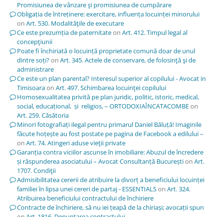
Promisiunea de vânzare şi promisiunea de cumpărare
Obligația de întreținere: exercitare, influența locuinței minorului
on
Art. 530. Modalităţile de executare
Ce este prezumția de paternitate
on
Art. 412. Timpul legal al
concepţiunii
Poate fi închiriată o locuință proprietate comună doar de unul
dintre soți?
on
Art. 345. Actele de conservare, de folosinţă şi de
administrare
Ce este un plan parental? Interesul superior al copilului - Avocat in
Timisoara
on
Art. 497. Schimbarea locuinţei copilului
Homosexualitatea privită pe plan juridic, politic, istoric, medical,
social, educațional, și religios, – ORTODOXIAÎNCATACOMBE
on
Art. 259. Căsătoria
Minori fotografiați ilegal pentru primarul Daniel Băluță! Imaginile
făcute hoțește au fost postate pe pagina de Facebook a edilului –
on
Art. 74. Atingeri aduse vieţii private
Garanția contra viciilor ascunse în imobiliare: Abuzul de încredere
și răspunderea asociatului – Avocat Consultanță București
on
Art.
1707. Condiţii
Admisibilitatea cererii de atribuire la divorț a beneficiului locuinței
familiei în lipsa unei cereri de partaj - ESSENTIALS
on
Art. 324.
Atribuirea beneficiului contractului de închiriere
Contracte de închiriere, să nu iei țeapă de la chiriași; avocații spun
on
Art. 1816. Denunţarea contractului