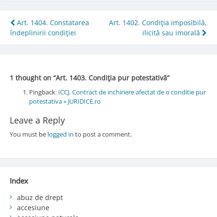
Post
Art. 1404. Constatarea
Art. 1402. Condiţia imposibilă,
îndeplinirii condiţiei
ilicită sau imorală
navigation
1 thought on “
Art. 1403. Condiţia pur potestativă
”
Pingback:
ICCJ. Contract de inchiriere afectat de o conditie pur
potestativa « JURIDICE.ro
Leave a Reply
You must be
logged in
to post a comment.
Index
abuz de drept
accesiune