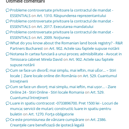
Ultimele comentarii
Probleme controversate privitoare la contractul de mandat -
ESSENTIALS
on
Art. 1310. Răspunderea reprezentantului
Probleme controversate privitoare la contractul de mandat -
ESSENTIALS
on
Art. 2017. Executarea mandatului
Probleme controversate privitoare la contractul de mandat -
ESSENTIALS
on
Art. 2009. Noţiunea
What do you know about the Romanian land book registry? - R&R
Partners Bucharest
on
Art. 902. Actele sau faptele supuse notării
Notarea în cartea funciară a unui proces; admisibilitate - Avocat in
Timisoara cabinet Mirela David
on
Art. 902. Actele sau faptele
supuse notării
Cum se face un divorÈ; mai simplu, mai ieftin, mai uÈor… – Stiri
locale | Ziare locale online din România
on
Art. 529. Cuantumul
întreţinerii
Cum se face un divorț; mai simplu, mai ieftin, mai ușor… - Ziare
Online 24 - Stiri Online - Stiri locale Romania
on
Art. 529.
Cuantumul întreţinerii
Luare in spatiu contracost -0733896700. Pret 1500 lei - Locuri de
munca; servicii de mutari; constructii; luare in spatiu pentru
buletin
on
Art. 1270. Forţa obligatorie
Ce este promisiunea de vânzare cumpărare
on
Art. 2386.
Creanţele care beneficiază de ipotecă legală