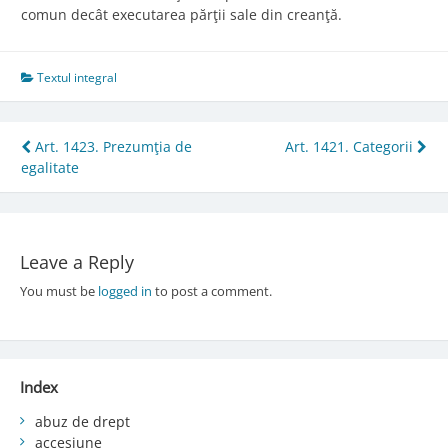
comun decât executarea părţii sale din creanţă.
Textul integral
Post
Art. 1423. Prezumţia de
Art. 1421. Categorii
egalitate
navigation
Leave a Reply
You must be
logged in
to post a comment.
Index
abuz de drept
accesiune