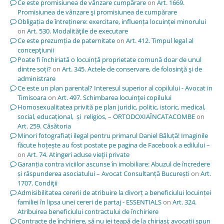
Ce este promisiunea de vânzare cumpărare
on
Art. 1669.
Promisiunea de vânzare şi promisiunea de cumpărare
Obligația de întreținere: exercitare, influența locuinței minorului
on
Art. 530. Modalităţile de executare
Ce este prezumția de paternitate
on
Art. 412. Timpul legal al
concepţiunii
Poate fi închiriată o locuință proprietate comună doar de unul
dintre soți?
on
Art. 345. Actele de conservare, de folosinţă şi de
administrare
Ce este un plan parental? Interesul superior al copilului - Avocat in
Timisoara
on
Art. 497. Schimbarea locuinţei copilului
Homosexualitatea privită pe plan juridic, politic, istoric, medical,
social, educațional, și religios, – ORTODOXIAÎNCATACOMBE
on
Art. 259. Căsătoria
Minori fotografiați ilegal pentru primarul Daniel Băluță! Imaginile
făcute hoțește au fost postate pe pagina de Facebook a edilului –
on
Art. 74. Atingeri aduse vieţii private
Garanția contra viciilor ascunse în imobiliare: Abuzul de încredere
și răspunderea asociatului – Avocat Consultanță București
on
Art.
1707. Condiţii
Admisibilitatea cererii de atribuire la divorț a beneficiului locuinței
familiei în lipsa unei cereri de partaj - ESSENTIALS
on
Art. 324.
Atribuirea beneficiului contractului de închiriere
Contracte de închiriere, să nu iei țeapă de la chiriași; avocații spun