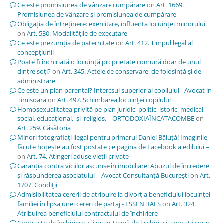
Ce este promisiunea de vânzare cumpărare
on
Art. 1669.
Promisiunea de vânzare şi promisiunea de cumpărare
Obligația de întreținere: exercitare, influența locuinței minorului
on
Art. 530. Modalităţile de executare
Ce este prezumția de paternitate
on
Art. 412. Timpul legal al
concepţiunii
Poate fi închiriată o locuință proprietate comună doar de unul
dintre soți?
on
Art. 345. Actele de conservare, de folosinţă şi de
administrare
Ce este un plan parental? Interesul superior al copilului - Avocat in
Timisoara
on
Art. 497. Schimbarea locuinţei copilului
Homosexualitatea privită pe plan juridic, politic, istoric, medical,
social, educațional, și religios, – ORTODOXIAÎNCATACOMBE
on
Art. 259. Căsătoria
Minori fotografiați ilegal pentru primarul Daniel Băluță! Imaginile
făcute hoțește au fost postate pe pagina de Facebook a edilului –
on
Art. 74. Atingeri aduse vieţii private
Garanția contra viciilor ascunse în imobiliare: Abuzul de încredere
și răspunderea asociatului – Avocat Consultanță București
on
Art.
1707. Condiţii
Admisibilitatea cererii de atribuire la divorț a beneficiului locuinței
familiei în lipsa unei cereri de partaj - ESSENTIALS
on
Art. 324.
Atribuirea beneficiului contractului de închiriere
Contracte de închiriere, să nu iei țeapă de la chiriași; avocații spun