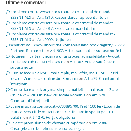
Ultimele comentarii
Probleme controversate privitoare la contractul de mandat -
ESSENTIALS
on
Art. 1310. Răspunderea reprezentantului
Probleme controversate privitoare la contractul de mandat -
ESSENTIALS
on
Art. 2017. Executarea mandatului
Probleme controversate privitoare la contractul de mandat -
ESSENTIALS
on
Art. 2009. Noţiunea
What do you know about the Romanian land book registry? - R&R
Partners Bucharest
on
Art. 902. Actele sau faptele supuse notării
Notarea în cartea funciară a unui proces; admisibilitate - Avocat in
Timisoara cabinet Mirela David
on
Art. 902. Actele sau faptele
supuse notării
Cum se face un divorÈ; mai simplu, mai ieftin, mai uÈor… – Stiri
locale | Ziare locale online din România
on
Art. 529. Cuantumul
întreţinerii
Cum se face un divorț; mai simplu, mai ieftin, mai ușor… - Ziare
Online 24 - Stiri Online - Stiri locale Romania
on
Art. 529.
Cuantumul întreţinerii
Luare in spatiu contracost -0733896700. Pret 1500 lei - Locuri de
munca; servicii de mutari; constructii; luare in spatiu pentru
buletin
on
Art. 1270. Forţa obligatorie
Ce este promisiunea de vânzare cumpărare
on
Art. 2386.
Creanţele care beneficiază de ipotecă legală