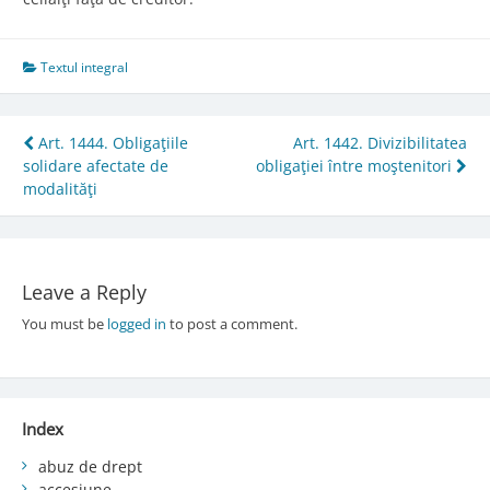
Textul integral
Post
Art. 1444. Obligaţiile
Art. 1442. Divizibilitatea
solidare afectate de
obligaţiei între moştenitori
navigation
modalităţi
Leave a Reply
You must be
logged in
to post a comment.
Index
abuz de drept
accesiune