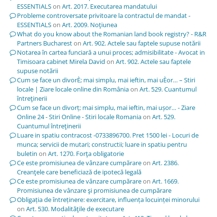
ESSENTIALS
on
Art. 2017. Executarea mandatului
Probleme controversate privitoare la contractul de mandat -
ESSENTIALS
on
Art. 2009. Noţiunea
What do you know about the Romanian land book registry? - R&R
Partners Bucharest
on
Art. 902. Actele sau faptele supuse notării
Notarea în cartea funciară a unui proces; admisibilitate - Avocat in
Timisoara cabinet Mirela David
on
Art. 902. Actele sau faptele
supuse notării
Cum se face un divorÈ; mai simplu, mai ieftin, mai uÈor… – Stiri
locale | Ziare locale online din România
on
Art. 529. Cuantumul
întreţinerii
Cum se face un divorț; mai simplu, mai ieftin, mai ușor… - Ziare
Online 24 - Stiri Online - Stiri locale Romania
on
Art. 529.
Cuantumul întreţinerii
Luare in spatiu contracost -0733896700. Pret 1500 lei - Locuri de
munca; servicii de mutari; constructii; luare in spatiu pentru
buletin
on
Art. 1270. Forţa obligatorie
Ce este promisiunea de vânzare cumpărare
on
Art. 2386.
Creanţele care beneficiază de ipotecă legală
Ce este promisiunea de vânzare cumpărare
on
Art. 1669.
Promisiunea de vânzare şi promisiunea de cumpărare
Obligația de întreținere: exercitare, influența locuinței minorului
on
Art. 530. Modalităţile de executare