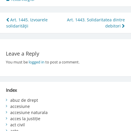
Post
Art. 1445. Izvoarele
Art. 1443. Solidaritatea dintre
solidarităţii
debitori
navigation
Leave a Reply
You must be
logged in
to post a comment.
Index
abuz de drept
accesiune
accesiune naturala
acces la justiție
act civil
acte