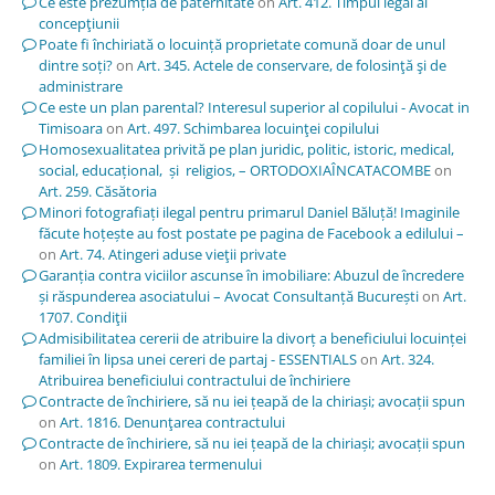
Ce este prezumția de paternitate
on
Art. 412. Timpul legal al
concepţiunii
Poate fi închiriată o locuință proprietate comună doar de unul
dintre soți?
on
Art. 345. Actele de conservare, de folosinţă şi de
administrare
Ce este un plan parental? Interesul superior al copilului - Avocat in
Timisoara
on
Art. 497. Schimbarea locuinţei copilului
Homosexualitatea privită pe plan juridic, politic, istoric, medical,
social, educațional, și religios, – ORTODOXIAÎNCATACOMBE
on
Art. 259. Căsătoria
Minori fotografiați ilegal pentru primarul Daniel Băluță! Imaginile
făcute hoțește au fost postate pe pagina de Facebook a edilului –
on
Art. 74. Atingeri aduse vieţii private
Garanția contra viciilor ascunse în imobiliare: Abuzul de încredere
și răspunderea asociatului – Avocat Consultanță București
on
Art.
1707. Condiţii
Admisibilitatea cererii de atribuire la divorț a beneficiului locuinței
familiei în lipsa unei cereri de partaj - ESSENTIALS
on
Art. 324.
Atribuirea beneficiului contractului de închiriere
Contracte de închiriere, să nu iei țeapă de la chiriași; avocații spun
on
Art. 1816. Denunţarea contractului
Contracte de închiriere, să nu iei țeapă de la chiriași; avocații spun
on
Art. 1809. Expirarea termenului