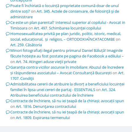
Poate fi închiriată o locuință proprietate comună doar de unul
dintre soți?
on
Art. 345. Actele de conservare, de folosinţă şi de
administrare
Ce este un plan parental? Interesul superior al copilului - Avocat in
Timisoara
on
Art. 497. Schimbarea locuinţei copilului
Homosexualitatea privită pe plan juridic, politic, istoric, medical,
social, educațional, și religios, – ORTODOXIAÎNCATACOMBE
on
Art. 259. Căsătoria
Minori fotografiați ilegal pentru primarul Daniel Băluță! Imaginile
făcute hoțește au fost postate pe pagina de Facebook a edilului –
on
Art. 74. Atingeri aduse vieţii private
Garanția contra viciilor ascunse în imobiliare: Abuzul de încredere
și răspunderea asociatului – Avocat Consultanță București
on
Art.
1707. Condiţii
Admisibilitatea cererii de atribuire la divorț a beneficiului locuinței
familiei în lipsa unei cereri de partaj - ESSENTIALS
on
Art. 324.
Atribuirea beneficiului contractului de închiriere
Contracte de închiriere, să nu iei țeapă de la chiriași; avocații spun
on
Art. 1816. Denunţarea contractului
Contracte de închiriere, să nu iei țeapă de la chiriași; avocații spun
on
Art. 1809. Expirarea termenului