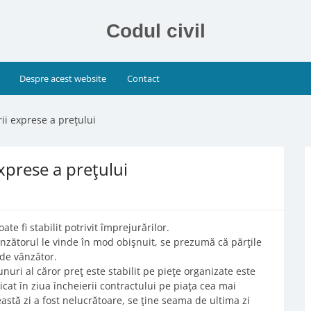
Codul civil
Despre acest website
Contact
ii exprese a preţului
xprese a preţului
te fi stabilit potrivit împrejurărilor.
ânzătorul le vinde în mod obişnuit, se prezumă că părţile
 de vânzător.
unuri al căror preţ este stabilit pe pieţe organizate este
cat în ziua încheierii contractului pe piaţa cea mai
eastă zi a fost nelucrătoare, se ţine seama de ultima zi