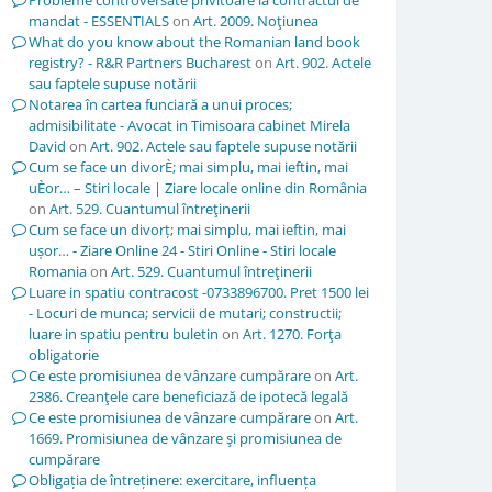
Probleme controversate privitoare la contractul de
mandat - ESSENTIALS
on
Art. 2009. Noţiunea
What do you know about the Romanian land book
registry? - R&R Partners Bucharest
on
Art. 902. Actele
sau faptele supuse notării
Notarea în cartea funciară a unui proces;
admisibilitate - Avocat in Timisoara cabinet Mirela
David
on
Art. 902. Actele sau faptele supuse notării
Cum se face un divorÈ; mai simplu, mai ieftin, mai
uÈor… – Stiri locale | Ziare locale online din România
on
Art. 529. Cuantumul întreţinerii
Cum se face un divorț; mai simplu, mai ieftin, mai
ușor… - Ziare Online 24 - Stiri Online - Stiri locale
Romania
on
Art. 529. Cuantumul întreţinerii
Luare in spatiu contracost -0733896700. Pret 1500 lei
- Locuri de munca; servicii de mutari; constructii;
luare in spatiu pentru buletin
on
Art. 1270. Forţa
obligatorie
Ce este promisiunea de vânzare cumpărare
on
Art.
2386. Creanţele care beneficiază de ipotecă legală
Ce este promisiunea de vânzare cumpărare
on
Art.
1669. Promisiunea de vânzare şi promisiunea de
cumpărare
Obligația de întreținere: exercitare, influența