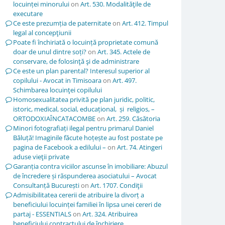
locuinței minorului
on
Art. 530. Modalităţile de
executare
Ce este prezumția de paternitate
on
Art. 412. Timpul
legal al concepţiunii
Poate fi închiriată o locuință proprietate comună
doar de unul dintre soți?
on
Art. 345. Actele de
conservare, de folosinţă şi de administrare
Ce este un plan parental? Interesul superior al
copilului - Avocat in Timisoara
on
Art. 497.
Schimbarea locuinţei copilului
Homosexualitatea privită pe plan juridic, politic,
istoric, medical, social, educațional, și religios, –
ORTODOXIAÎNCATACOMBE
on
Art. 259. Căsătoria
Minori fotografiați ilegal pentru primarul Daniel
Băluță! Imaginile făcute hoțește au fost postate pe
pagina de Facebook a edilului –
on
Art. 74. Atingeri
aduse vieţii private
Garanția contra viciilor ascunse în imobiliare: Abuzul
de încredere și răspunderea asociatului – Avocat
Consultanță București
on
Art. 1707. Condiţii
Admisibilitatea cererii de atribuire la divorț a
beneficiului locuinței familiei în lipsa unei cereri de
partaj - ESSENTIALS
on
Art. 324. Atribuirea
beneficiului contractului de închiriere