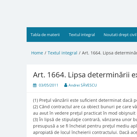
Skip
to
content
Tabla de materii
Textul integral
Noutati drept civil
Home
Textul integral
Art. 1664. Lipsa determinăr
Art. 1664. Lipsa determinării e
03/05/2011
Andrei SĂVESCU
(1) Preţul vânzării este suficient determinat dacă poa
(2) Când contractul are ca obiect bunuri pe care v
au avut în vedere preţul practicat în mod obişnuit
(3) În lipsă de stipulaţie contrară, vânzarea unor b
presupusă a se fi încheiat pentru preţul mediu apli
apropiată de locul încheierii contractului. Dacă ac