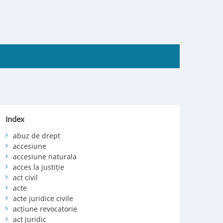
Index
abuz de drept
accesiune
accesiune naturala
acces la justiție
act civil
acte
acte juridice civile
acțiune revocatorie
act juridic