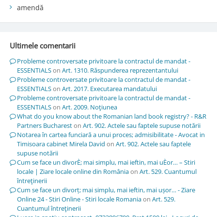
amendă
Ultimele comentarii
Probleme controversate privitoare la contractul de mandat -
ESSENTIALS
on
Art. 1310. Răspunderea reprezentantului
Probleme controversate privitoare la contractul de mandat -
ESSENTIALS
on
Art. 2017. Executarea mandatului
Probleme controversate privitoare la contractul de mandat -
ESSENTIALS
on
Art. 2009. Noţiunea
What do you know about the Romanian land book registry? - R&R
Partners Bucharest
on
Art. 902. Actele sau faptele supuse notării
Notarea în cartea funciară a unui proces; admisibilitate - Avocat in
Timisoara cabinet Mirela David
on
Art. 902. Actele sau faptele
supuse notării
Cum se face un divorÈ; mai simplu, mai ieftin, mai uÈor… – Stiri
locale | Ziare locale online din România
on
Art. 529. Cuantumul
întreţinerii
Cum se face un divorț; mai simplu, mai ieftin, mai ușor… - Ziare
Online 24 - Stiri Online - Stiri locale Romania
on
Art. 529.
Cuantumul întreţinerii