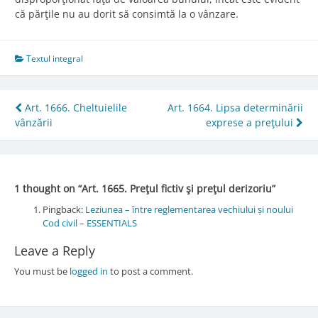
că părţile nu au dorit să consimtă la o vânzare.
Textul integral
Post
Art. 1666. Cheltuielile
Art. 1664. Lipsa determinării
vânzării
exprese a preţului
navigation
1 thought on “
Art. 1665. Preţul fictiv şi preţul derizoriu
”
Pingback:
Leziunea – între reglementarea vechiului și noului
Cod civil – ESSENTIALS
Leave a Reply
You must be
logged in
to post a comment.