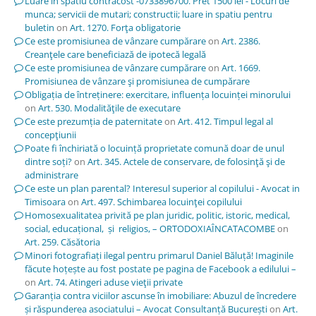
Luare in spatiu contracost -0733896700. Pret 1500 lei - Locuri de
munca; servicii de mutari; constructii; luare in spatiu pentru
buletin
on
Art. 1270. Forţa obligatorie
Ce este promisiunea de vânzare cumpărare
on
Art. 2386.
Creanţele care beneficiază de ipotecă legală
Ce este promisiunea de vânzare cumpărare
on
Art. 1669.
Promisiunea de vânzare şi promisiunea de cumpărare
Obligația de întreținere: exercitare, influența locuinței minorului
on
Art. 530. Modalităţile de executare
Ce este prezumția de paternitate
on
Art. 412. Timpul legal al
concepţiunii
Poate fi închiriată o locuință proprietate comună doar de unul
dintre soți?
on
Art. 345. Actele de conservare, de folosinţă şi de
administrare
Ce este un plan parental? Interesul superior al copilului - Avocat in
Timisoara
on
Art. 497. Schimbarea locuinţei copilului
Homosexualitatea privită pe plan juridic, politic, istoric, medical,
social, educațional, și religios, – ORTODOXIAÎNCATACOMBE
on
Art. 259. Căsătoria
Minori fotografiați ilegal pentru primarul Daniel Băluță! Imaginile
făcute hoțește au fost postate pe pagina de Facebook a edilului –
on
Art. 74. Atingeri aduse vieţii private
Garanția contra viciilor ascunse în imobiliare: Abuzul de încredere
și răspunderea asociatului – Avocat Consultanță București
on
Art.