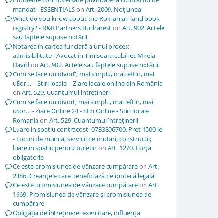
Probleme controversate privitoare la contractul de
mandat - ESSENTIALS
on
Art. 2009. Noţiunea
What do you know about the Romanian land book
registry? - R&R Partners Bucharest
on
Art. 902. Actele
sau faptele supuse notării
Notarea în cartea funciară a unui proces;
admisibilitate - Avocat in Timisoara cabinet Mirela
David
on
Art. 902. Actele sau faptele supuse notării
Cum se face un divorÈ; mai simplu, mai ieftin, mai
uÈor… – Stiri locale | Ziare locale online din România
on
Art. 529. Cuantumul întreţinerii
Cum se face un divorț; mai simplu, mai ieftin, mai
ușor… - Ziare Online 24 - Stiri Online - Stiri locale
Romania
on
Art. 529. Cuantumul întreţinerii
Luare in spatiu contracost -0733896700. Pret 1500 lei
- Locuri de munca; servicii de mutari; constructii;
luare in spatiu pentru buletin
on
Art. 1270. Forţa
obligatorie
Ce este promisiunea de vânzare cumpărare
on
Art.
2386. Creanţele care beneficiază de ipotecă legală
Ce este promisiunea de vânzare cumpărare
on
Art.
1669. Promisiunea de vânzare şi promisiunea de
cumpărare
Obligația de întreținere: exercitare, influența