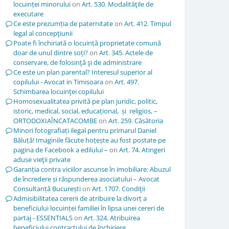
locuinței minorului
on
Art. 530. Modalităţile de
executare
Ce este prezumția de paternitate
on
Art. 412. Timpul
legal al concepţiunii
Poate fi închiriată o locuință proprietate comună
doar de unul dintre soți?
on
Art. 345. Actele de
conservare, de folosinţă şi de administrare
Ce este un plan parental? Interesul superior al
copilului - Avocat in Timisoara
on
Art. 497.
Schimbarea locuinţei copilului
Homosexualitatea privită pe plan juridic, politic,
istoric, medical, social, educațional, și religios, –
ORTODOXIAÎNCATACOMBE
on
Art. 259. Căsătoria
Minori fotografiați ilegal pentru primarul Daniel
Băluță! Imaginile făcute hoțește au fost postate pe
pagina de Facebook a edilului –
on
Art. 74. Atingeri
aduse vieţii private
Garanția contra viciilor ascunse în imobiliare: Abuzul
de încredere și răspunderea asociatului – Avocat
Consultanță București
on
Art. 1707. Condiţii
Admisibilitatea cererii de atribuire la divorț a
beneficiului locuinței familiei în lipsa unei cereri de
partaj - ESSENTIALS
on
Art. 324. Atribuirea
beneficiului contractului de închiriere