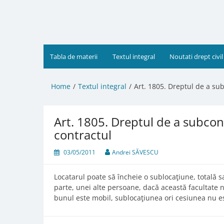
Skip
to
content
Tabla de materii
Textul integral
Noutati drept civil
Home
Textul integral
Art. 1805. Dreptul de a sub
Art. 1805. Dreptul de a subcon
contractul
03/05/2011
Andrei SĂVESCU
Locatarul poate să încheie o sublocaţiune, totală sa
parte, unei alte persoane, dacă această facultate n
bunul este mobil, sublocaţiunea ori cesiunea nu es