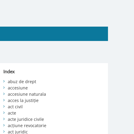
Index
abuz de drept
accesiune
accesiune naturala
acces la justiție
act civil
acte
acte juridice civile
acțiune revocatorie
act juridic