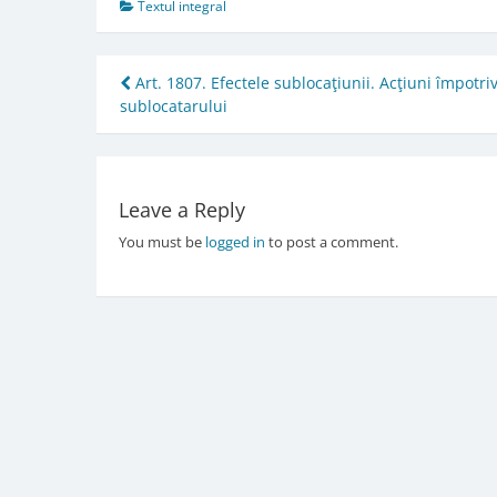
Textul integral
Post
Art. 1807. Efectele sublocaţiunii. Acţiuni împotri
sublocatarului
navigation
Leave a Reply
You must be
logged in
to post a comment.