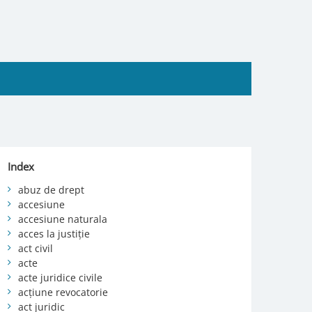
Index
abuz de drept
accesiune
accesiune naturala
acces la justiție
act civil
acte
acte juridice civile
acțiune revocatorie
act juridic