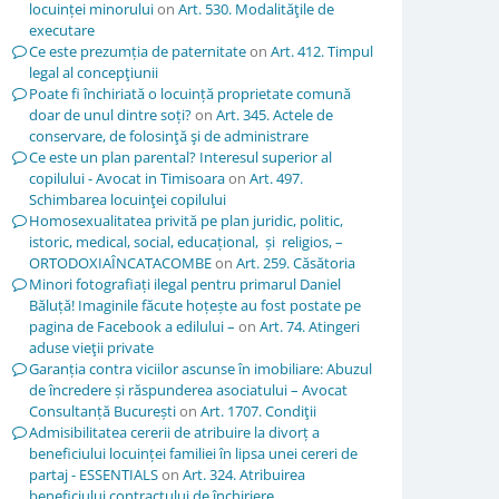
locuinței minorului
on
Art. 530. Modalităţile de
executare
Ce este prezumția de paternitate
on
Art. 412. Timpul
legal al concepţiunii
Poate fi închiriată o locuință proprietate comună
doar de unul dintre soți?
on
Art. 345. Actele de
conservare, de folosinţă şi de administrare
Ce este un plan parental? Interesul superior al
copilului - Avocat in Timisoara
on
Art. 497.
Schimbarea locuinţei copilului
Homosexualitatea privită pe plan juridic, politic,
istoric, medical, social, educațional, și religios, –
ORTODOXIAÎNCATACOMBE
on
Art. 259. Căsătoria
Minori fotografiați ilegal pentru primarul Daniel
Băluță! Imaginile făcute hoțește au fost postate pe
pagina de Facebook a edilului –
on
Art. 74. Atingeri
aduse vieţii private
Garanția contra viciilor ascunse în imobiliare: Abuzul
de încredere și răspunderea asociatului – Avocat
Consultanță București
on
Art. 1707. Condiţii
Admisibilitatea cererii de atribuire la divorț a
beneficiului locuinței familiei în lipsa unei cereri de
partaj - ESSENTIALS
on
Art. 324. Atribuirea
beneficiului contractului de închiriere