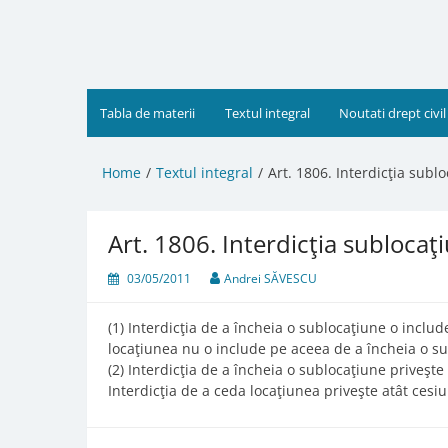
Skip
to
content
Tabla de materii
Textul integral
Noutati drept civil
Home
Textul integral
Art. 1806. Interdicţia sublo
Art. 1806. Interdicţia sublocaţiu
03/05/2011
Andrei SĂVESCU
(1) Interdicţia de a încheia o sublocaţiune o includ
locaţiunea nu o include pe aceea de a încheia o s
(2) Interdicţia de a încheia o sublocaţiune priveşte 
Interdicţia de a ceda locaţiunea priveşte atât cesiun