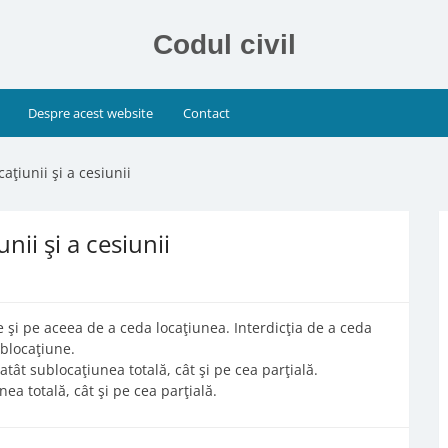
Codul civil
Despre acest website
Contact
caţiunii şi a cesiunii
nii şi a cesiunii
e şi pe aceea de a ceda locaţiunea. Interdicţia de a ceda
ublocaţiune.
atât sublocaţiunea totală, cât şi pe cea parţială.
ea totală, cât şi pe cea parţială.