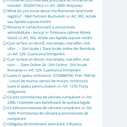
Probleme controversate privitoare la contractul de
mandat - ESSENTIALS
on
Art. 2009. Noţiunea
What do you know about the Romanian land book
registry? - R&R Partners Bucharest
on
Art. 902. Actele
sau faptele supuse notării
Notarea în cartea funciară a unui proces;
admisibilitate - Avocat in Timisoara cabinet Mirela
David
on
Art. 902. Actele sau faptele supuse notării
Cum se face un divorÈ; mai simplu, mai ieftin, mai
uÈor… – Stiri locale | Ziare locale online din România
on
Art. 529. Cuantumul întreţinerii
Cum se face un divorț; mai simplu, mai ieftin, mai
ușor… - Ziare Online 24 - Stiri Online - Stiri locale
Romania
on
Art. 529. Cuantumul întreţinerii
Luare in spatiu contracost -0733896700. Pret 1500 lei
- Locuri de munca; servicii de mutari; constructii;
luare in spatiu pentru buletin
on
Art. 1270. Forţa
obligatorie
Ce este promisiunea de vânzare cumpărare
on
Art.
2386. Creanţele care beneficiază de ipotecă legală
Ce este promisiunea de vânzare cumpărare
on
Art.
1669. Promisiunea de vânzare şi promisiunea de
cumpărare
Obligația de întreținere: exercitare, influența