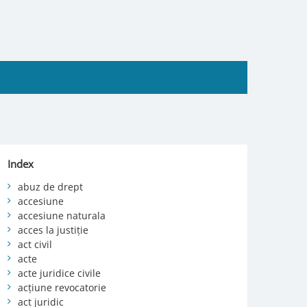
Index
abuz de drept
accesiune
accesiune naturala
acces la justiție
act civil
acte
acte juridice civile
acțiune revocatorie
act juridic