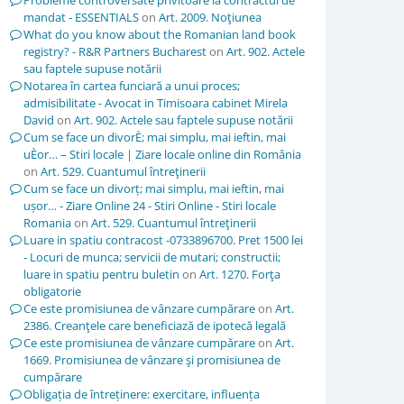
Probleme controversate privitoare la contractul de
mandat - ESSENTIALS
on
Art. 2009. Noţiunea
What do you know about the Romanian land book
registry? - R&R Partners Bucharest
on
Art. 902. Actele
sau faptele supuse notării
Notarea în cartea funciară a unui proces;
admisibilitate - Avocat in Timisoara cabinet Mirela
David
on
Art. 902. Actele sau faptele supuse notării
Cum se face un divorÈ; mai simplu, mai ieftin, mai
uÈor… – Stiri locale | Ziare locale online din România
on
Art. 529. Cuantumul întreţinerii
Cum se face un divorț; mai simplu, mai ieftin, mai
ușor… - Ziare Online 24 - Stiri Online - Stiri locale
Romania
on
Art. 529. Cuantumul întreţinerii
Luare in spatiu contracost -0733896700. Pret 1500 lei
- Locuri de munca; servicii de mutari; constructii;
luare in spatiu pentru buletin
on
Art. 1270. Forţa
obligatorie
Ce este promisiunea de vânzare cumpărare
on
Art.
2386. Creanţele care beneficiază de ipotecă legală
Ce este promisiunea de vânzare cumpărare
on
Art.
1669. Promisiunea de vânzare şi promisiunea de
cumpărare
Obligația de întreținere: exercitare, influența