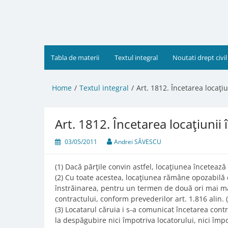
Skip
to
content
Tabla de materii
Textul integral
Noutati drept civil
Home
Textul integral
Art. 1812. Încetarea locaţiu
Art. 1812. Încetarea locaţiunii 
03/05/2011
Andrei SĂVESCU
(1) Dacă părţile convin astfel, locaţiunea încetează 
(2) Cu toate acestea, locaţiunea rămâne opozabilă d
înstrăinarea, pentru un termen de două ori mai mare
contractului, conform prevederilor art. 1.816 alin. (
(3) Locatarul căruia i s-a comunicat încetarea contr
la despăgubire nici împotriva locatorului, nici împ