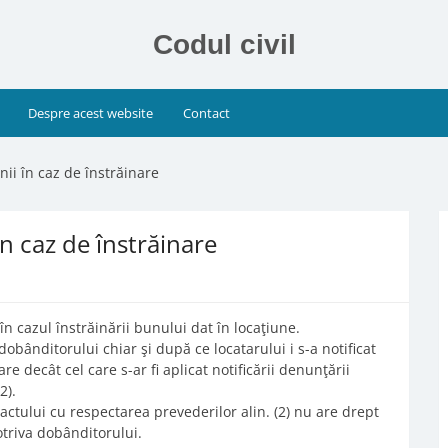
Codul civil
Despre acest website
Contact
nii în caz de înstrăinare
în caz de înstrăinare
în cazul înstrăinării bunului dat în locaţiune.
obânditorului chiar şi după ce locatarului i s-a notificat
 decât cel care s-ar fi aplicat notificării denunţării
2).
actului cu respectarea prevederilor alin. (2) nu are drept
otriva dobânditorului.