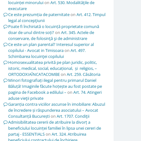
locuinței minorului
on
Art. 530. Modalităţile de
executare
Ce este prezumția de paternitate
on
Art. 412. Timpul
legal al concepţiunii
Poate fi închiriată o locuință proprietate comună
doar de unul dintre soți?
on
Art. 345. Actele de
conservare, de folosinţă şi de administrare
Ce este un plan parental? Interesul superior al
copilului - Avocat in Timisoara
on
Art. 497.
Schimbarea locuinţei copilului
Homosexualitatea privită pe plan juridic, politic,
istoric, medical, social, educațional, și religios, –
ORTODOXIAÎNCATACOMBE
on
Art. 259. Căsătoria
Minori fotografiați ilegal pentru primarul Daniel
Băluță! Imaginile făcute hoțește au fost postate pe
pagina de Facebook a edilului –
on
Art. 74. Atingeri
aduse vieţii private
Garanția contra viciilor ascunse în imobiliare: Abuzul
de încredere și răspunderea asociatului – Avocat
Consultanță București
on
Art. 1707. Condiţii
Admisibilitatea cererii de atribuire la divorț a
beneficiului locuinței familiei în lipsa unei cereri de
partaj - ESSENTIALS
on
Art. 324. Atribuirea
beneficiului contractului de închiriere