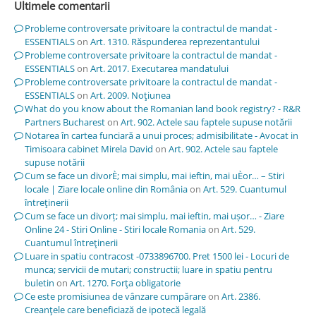
Ultimele comentarii
Probleme controversate privitoare la contractul de mandat -
ESSENTIALS
on
Art. 1310. Răspunderea reprezentantului
Probleme controversate privitoare la contractul de mandat -
ESSENTIALS
on
Art. 2017. Executarea mandatului
Probleme controversate privitoare la contractul de mandat -
ESSENTIALS
on
Art. 2009. Noţiunea
What do you know about the Romanian land book registry? - R&R
Partners Bucharest
on
Art. 902. Actele sau faptele supuse notării
Notarea în cartea funciară a unui proces; admisibilitate - Avocat in
Timisoara cabinet Mirela David
on
Art. 902. Actele sau faptele
supuse notării
Cum se face un divorÈ; mai simplu, mai ieftin, mai uÈor… – Stiri
locale | Ziare locale online din România
on
Art. 529. Cuantumul
întreţinerii
Cum se face un divorț; mai simplu, mai ieftin, mai ușor… - Ziare
Online 24 - Stiri Online - Stiri locale Romania
on
Art. 529.
Cuantumul întreţinerii
Luare in spatiu contracost -0733896700. Pret 1500 lei - Locuri de
munca; servicii de mutari; constructii; luare in spatiu pentru
buletin
on
Art. 1270. Forţa obligatorie
Ce este promisiunea de vânzare cumpărare
on
Art. 2386.
Creanţele care beneficiază de ipotecă legală