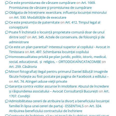
Ce este promisiunea de vânzare cumpărare
on
Art. 1669.
Promisiunea de vânzare şi promisiunea de cumpărare
Obligația de întreținere: exercitare, influența locuinței minorului
on
Art. 530. Modalităţile de executare
Ce este prezumția de paternitate
on
Art. 412. Timpul legal al
concepţiunii
Poate fi închiriată o locuință proprietate comună doar de unul
dintre soți?
on
Art. 345. Actele de conservare, de folosinţă şi de
administrare
Ce este un plan parental? Interesul superior al copilului - Avocat in
Timisoara
on
Art. 497. Schimbarea locuinţei copilului
Homosexualitatea privită pe plan juridic, politic, istoric, medical,
social, educațional, și religios, – ORTODOXIAÎNCATACOMBE
on
Art. 259. Căsătoria
Minori fotografiați ilegal pentru primarul Daniel Băluță! Imaginile
făcute hoțește au fost postate pe pagina de Facebook a edilului –
on
Art. 74. Atingeri aduse vieţii private
Garanția contra viciilor ascunse în imobiliare: Abuzul de încredere
și răspunderea asociatului – Avocat Consultanță București
on
Art.
1707. Condiţii
Admisibilitatea cererii de atribuire la divorț a beneficiului locuinței
familiei în lipsa unei cereri de partaj - ESSENTIALS
on
Art. 324.
Atribuirea beneficiului contractului de închiriere
Contracte de închiriere, să nu iei țeapă de la chiriași; avocații spun