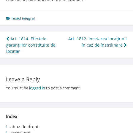
Textul integral
Post
Art. 1814. Efectele
Art. 1812. Încetarea locaţiunii
garanţiilor constituite de
în caz de înstrăinare
navigation
locatar
Leave a Reply
You must be
logged in
to post a comment.
Index
abuz de drept
accesiune