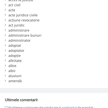
act civil
acte
acte juridice civile
acțiune revocatorie
act juridic
administrare
administrare bunuri
administrator
adoptat
adoptator
adopție
afinitate
albie
albii
aluviuni
amendă
Ultimele comentarii
Probleme controversate privitoare la contractul de mandat -