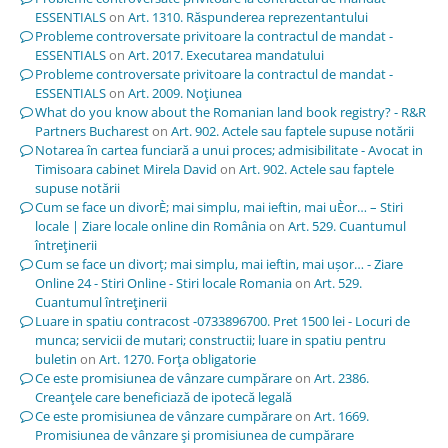
ESSENTIALS
on
Art. 1310. Răspunderea reprezentantului
Probleme controversate privitoare la contractul de mandat -
ESSENTIALS
on
Art. 2017. Executarea mandatului
Probleme controversate privitoare la contractul de mandat -
ESSENTIALS
on
Art. 2009. Noţiunea
What do you know about the Romanian land book registry? - R&R
Partners Bucharest
on
Art. 902. Actele sau faptele supuse notării
Notarea în cartea funciară a unui proces; admisibilitate - Avocat in
Timisoara cabinet Mirela David
on
Art. 902. Actele sau faptele
supuse notării
Cum se face un divorÈ; mai simplu, mai ieftin, mai uÈor… – Stiri
locale | Ziare locale online din România
on
Art. 529. Cuantumul
întreţinerii
Cum se face un divorț; mai simplu, mai ieftin, mai ușor… - Ziare
Online 24 - Stiri Online - Stiri locale Romania
on
Art. 529.
Cuantumul întreţinerii
Luare in spatiu contracost -0733896700. Pret 1500 lei - Locuri de
munca; servicii de mutari; constructii; luare in spatiu pentru
buletin
on
Art. 1270. Forţa obligatorie
Ce este promisiunea de vânzare cumpărare
on
Art. 2386.
Creanţele care beneficiază de ipotecă legală
Ce este promisiunea de vânzare cumpărare
on
Art. 1669.
Promisiunea de vânzare şi promisiunea de cumpărare