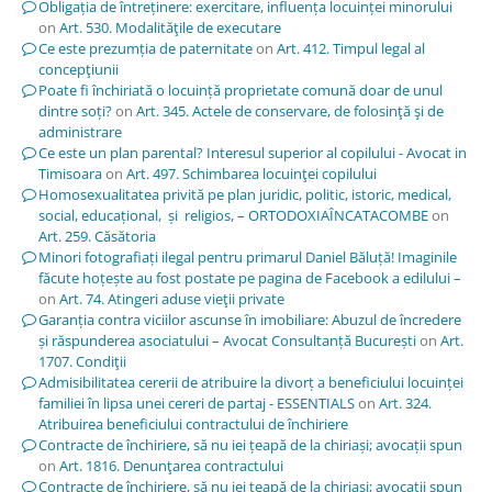
Obligația de întreținere: exercitare, influența locuinței minorului
on
Art. 530. Modalităţile de executare
Ce este prezumția de paternitate
on
Art. 412. Timpul legal al
concepţiunii
Poate fi închiriată o locuință proprietate comună doar de unul
dintre soți?
on
Art. 345. Actele de conservare, de folosinţă şi de
administrare
Ce este un plan parental? Interesul superior al copilului - Avocat in
Timisoara
on
Art. 497. Schimbarea locuinţei copilului
Homosexualitatea privită pe plan juridic, politic, istoric, medical,
social, educațional, și religios, – ORTODOXIAÎNCATACOMBE
on
Art. 259. Căsătoria
Minori fotografiați ilegal pentru primarul Daniel Băluță! Imaginile
făcute hoțește au fost postate pe pagina de Facebook a edilului –
on
Art. 74. Atingeri aduse vieţii private
Garanția contra viciilor ascunse în imobiliare: Abuzul de încredere
și răspunderea asociatului – Avocat Consultanță București
on
Art.
1707. Condiţii
Admisibilitatea cererii de atribuire la divorț a beneficiului locuinței
familiei în lipsa unei cereri de partaj - ESSENTIALS
on
Art. 324.
Atribuirea beneficiului contractului de închiriere
Contracte de închiriere, să nu iei țeapă de la chiriași; avocații spun
on
Art. 1816. Denunţarea contractului
Contracte de închiriere, să nu iei țeapă de la chiriași; avocații spun