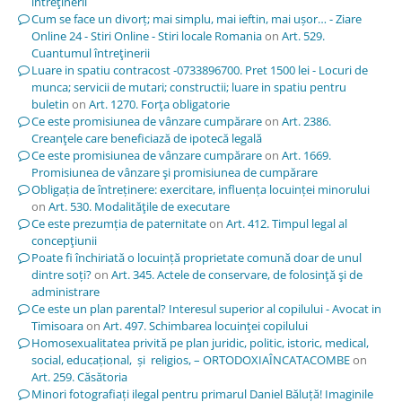
întreţinerii
Cum se face un divorț; mai simplu, mai ieftin, mai ușor… - Ziare
Online 24 - Stiri Online - Stiri locale Romania
on
Art. 529.
Cuantumul întreţinerii
Luare in spatiu contracost -0733896700. Pret 1500 lei - Locuri de
munca; servicii de mutari; constructii; luare in spatiu pentru
buletin
on
Art. 1270. Forţa obligatorie
Ce este promisiunea de vânzare cumpărare
on
Art. 2386.
Creanţele care beneficiază de ipotecă legală
Ce este promisiunea de vânzare cumpărare
on
Art. 1669.
Promisiunea de vânzare şi promisiunea de cumpărare
Obligația de întreținere: exercitare, influența locuinței minorului
on
Art. 530. Modalităţile de executare
Ce este prezumția de paternitate
on
Art. 412. Timpul legal al
concepţiunii
Poate fi închiriată o locuință proprietate comună doar de unul
dintre soți?
on
Art. 345. Actele de conservare, de folosinţă şi de
administrare
Ce este un plan parental? Interesul superior al copilului - Avocat in
Timisoara
on
Art. 497. Schimbarea locuinţei copilului
Homosexualitatea privită pe plan juridic, politic, istoric, medical,
social, educațional, și religios, – ORTODOXIAÎNCATACOMBE
on
Art. 259. Căsătoria
Minori fotografiați ilegal pentru primarul Daniel Băluță! Imaginile