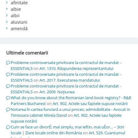
afinitate
albie
albii
aluviuni
amendă
Ultimele comentarii
Probleme controversate privitoare la contractul de mandat -
ESSENTIALS
on
Art. 1310. Răspunderea reprezentantului
Probleme controversate privitoare la contractul de mandat -
ESSENTIALS
on
Art. 2017. Executarea mandatului
Probleme controversate privitoare la contractul de mandat -
ESSENTIALS
on
Art. 2009. Noţiunea
What do you know about the Romanian land book registry? - R&R
Partners Bucharest
on
Art. 902. Actele sau faptele supuse notării
Notarea în cartea funciară a unui proces; admisibilitate - Avocat in
Timisoara cabinet Mirela David
on
Art. 902. Actele sau faptele
supuse notării
Cum se face un divorÈ; mai simplu, mai ieftin, mai uÈor… – Stiri
locale | Ziare locale online din România
on
Art. 529. Cuantumul