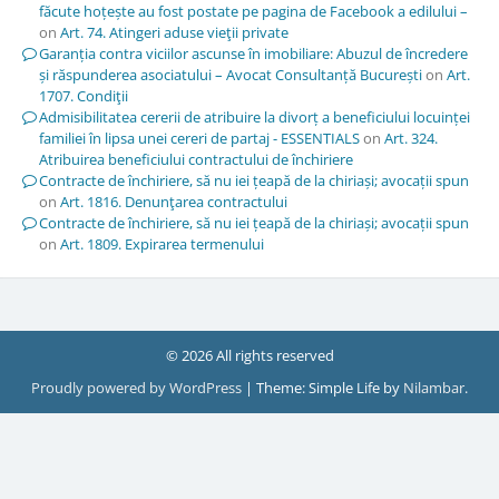
făcute hoțește au fost postate pe pagina de Facebook a edilului –
on
Art. 74. Atingeri aduse vieţii private
Garanția contra viciilor ascunse în imobiliare: Abuzul de încredere
și răspunderea asociatului – Avocat Consultanță București
on
Art.
1707. Condiţii
Admisibilitatea cererii de atribuire la divorț a beneficiului locuinței
familiei în lipsa unei cereri de partaj - ESSENTIALS
on
Art. 324.
Atribuirea beneficiului contractului de închiriere
Contracte de închiriere, să nu iei țeapă de la chiriași; avocații spun
on
Art. 1816. Denunţarea contractului
Contracte de închiriere, să nu iei țeapă de la chiriași; avocații spun
on
Art. 1809. Expirarea termenului
© 2026 All rights reserved
Proudly powered by WordPress
|
Theme: Simple Life by
Nilambar
.