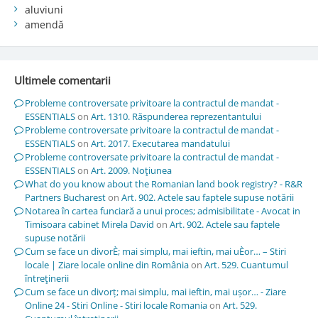
aluviuni
amendă
Ultimele comentarii
Probleme controversate privitoare la contractul de mandat -
ESSENTIALS
on
Art. 1310. Răspunderea reprezentantului
Probleme controversate privitoare la contractul de mandat -
ESSENTIALS
on
Art. 2017. Executarea mandatului
Probleme controversate privitoare la contractul de mandat -
ESSENTIALS
on
Art. 2009. Noţiunea
What do you know about the Romanian land book registry? - R&R
Partners Bucharest
on
Art. 902. Actele sau faptele supuse notării
Notarea în cartea funciară a unui proces; admisibilitate - Avocat in
Timisoara cabinet Mirela David
on
Art. 902. Actele sau faptele
supuse notării
Cum se face un divorÈ; mai simplu, mai ieftin, mai uÈor… – Stiri
locale | Ziare locale online din România
on
Art. 529. Cuantumul
întreţinerii
Cum se face un divorț; mai simplu, mai ieftin, mai ușor… - Ziare
Online 24 - Stiri Online - Stiri locale Romania
on
Art. 529.