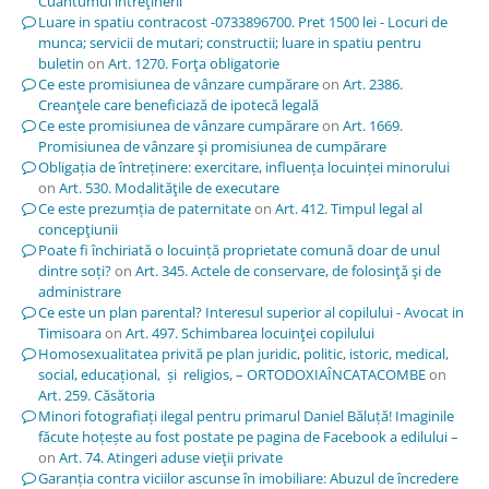
Cuantumul întreţinerii
Luare in spatiu contracost -0733896700. Pret 1500 lei - Locuri de
munca; servicii de mutari; constructii; luare in spatiu pentru
buletin
on
Art. 1270. Forţa obligatorie
Ce este promisiunea de vânzare cumpărare
on
Art. 2386.
Creanţele care beneficiază de ipotecă legală
Ce este promisiunea de vânzare cumpărare
on
Art. 1669.
Promisiunea de vânzare şi promisiunea de cumpărare
Obligația de întreținere: exercitare, influența locuinței minorului
on
Art. 530. Modalităţile de executare
Ce este prezumția de paternitate
on
Art. 412. Timpul legal al
concepţiunii
Poate fi închiriată o locuință proprietate comună doar de unul
dintre soți?
on
Art. 345. Actele de conservare, de folosinţă şi de
administrare
Ce este un plan parental? Interesul superior al copilului - Avocat in
Timisoara
on
Art. 497. Schimbarea locuinţei copilului
Homosexualitatea privită pe plan juridic, politic, istoric, medical,
social, educațional, și religios, – ORTODOXIAÎNCATACOMBE
on
Art. 259. Căsătoria
Minori fotografiați ilegal pentru primarul Daniel Băluță! Imaginile
făcute hoțește au fost postate pe pagina de Facebook a edilului –
on
Art. 74. Atingeri aduse vieţii private
Garanția contra viciilor ascunse în imobiliare: Abuzul de încredere