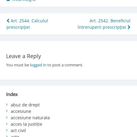
Post
Art. 2544. Calculul
Art. 2542. Beneficiul
prescripţiei
întreruperii prescripţiei
navigation
Leave a Reply
You must be
logged in
to post a comment.
Index
abuz de drept
accesiune
accesiune naturala
acces la justiție
act civil
acte