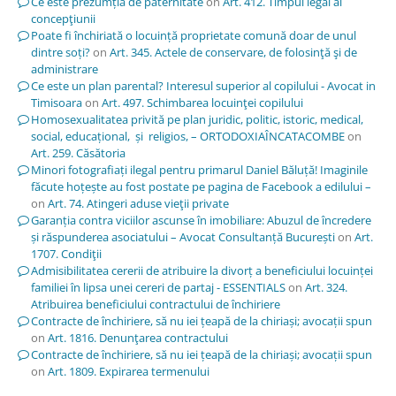
Ce este prezumția de paternitate
on
Art. 412. Timpul legal al
concepţiunii
Poate fi închiriată o locuință proprietate comună doar de unul
dintre soți?
on
Art. 345. Actele de conservare, de folosinţă şi de
administrare
Ce este un plan parental? Interesul superior al copilului - Avocat in
Timisoara
on
Art. 497. Schimbarea locuinţei copilului
Homosexualitatea privită pe plan juridic, politic, istoric, medical,
social, educațional, și religios, – ORTODOXIAÎNCATACOMBE
on
Art. 259. Căsătoria
Minori fotografiați ilegal pentru primarul Daniel Băluță! Imaginile
făcute hoțește au fost postate pe pagina de Facebook a edilului –
on
Art. 74. Atingeri aduse vieţii private
Garanția contra viciilor ascunse în imobiliare: Abuzul de încredere
și răspunderea asociatului – Avocat Consultanță București
on
Art.
1707. Condiţii
Admisibilitatea cererii de atribuire la divorț a beneficiului locuinței
familiei în lipsa unei cereri de partaj - ESSENTIALS
on
Art. 324.
Atribuirea beneficiului contractului de închiriere
Contracte de închiriere, să nu iei țeapă de la chiriași; avocații spun
on
Art. 1816. Denunţarea contractului
Contracte de închiriere, să nu iei țeapă de la chiriași; avocații spun
on
Art. 1809. Expirarea termenului