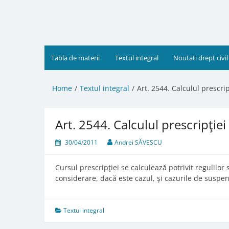
Skip
to
content
Tabla de materii
Textul integral
Noutati drept civil
Home
Textul integral
Art. 2544. Calculul prescrip
Art. 2544. Calculul prescripţiei
30/04/2011
Andrei SĂVESCU
Cursul prescripţiei se calculează potrivit regulilor s
considerare, dacă este cazul, şi cazurile de suspe
Textul integral