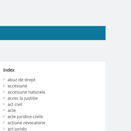
Index
abuz de drept
accesiune
accesiune naturala
acces la justiție
act civil
acte
acte juridice civile
acțiune revocatorie
act juridic