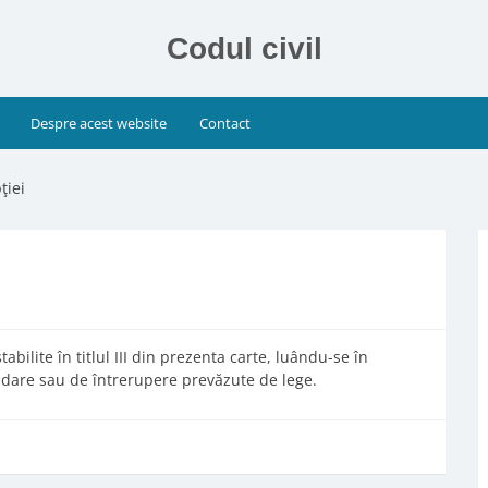
Codul civil
Despre acest website
Contact
ţiei
tabilite în titlul III din prezenta carte, luându-se în
ndare sau de întrerupere prevăzute de lege.