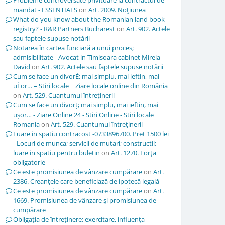
Probleme controversate privitoare la contractul de
mandat - ESSENTIALS
on
Art. 2009. Noţiunea
What do you know about the Romanian land book
registry? - R&R Partners Bucharest
on
Art. 902. Actele
sau faptele supuse notării
Notarea în cartea funciară a unui proces;
admisibilitate - Avocat in Timisoara cabinet Mirela
David
on
Art. 902. Actele sau faptele supuse notării
Cum se face un divorÈ; mai simplu, mai ieftin, mai
uÈor… – Stiri locale | Ziare locale online din România
on
Art. 529. Cuantumul întreţinerii
Cum se face un divorț; mai simplu, mai ieftin, mai
ușor… - Ziare Online 24 - Stiri Online - Stiri locale
Romania
on
Art. 529. Cuantumul întreţinerii
Luare in spatiu contracost -0733896700. Pret 1500 lei
- Locuri de munca; servicii de mutari; constructii;
luare in spatiu pentru buletin
on
Art. 1270. Forţa
obligatorie
Ce este promisiunea de vânzare cumpărare
on
Art.
2386. Creanţele care beneficiază de ipotecă legală
Ce este promisiunea de vânzare cumpărare
on
Art.
1669. Promisiunea de vânzare şi promisiunea de
cumpărare
Obligația de întreținere: exercitare, influența