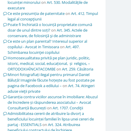
locuinței minorului
on
Art. 530. Modalităţile de
executare
Ce este prezumția de paternitate
on
Art. 412. Timpul
legal al concepţiunii
Poate fi închiriată o locuință proprietate comună
doar de unul dintre soți?
on
Art. 345. Actele de
conservare, de folosinţă şi de administrare
Ce este un plan parental? Interesul superior al
copilului - Avocat in Timisoara
on
Art. 497.
Schimbarea locuinţei copilului
Homosexualitatea privită pe plan juridic, politic,
istoric, medical, social, educațional, și religios, –
ORTODOXIAÎNCATACOMBE
on
Art. 259. Căsătoria
Minori fotografiați ilegal pentru primarul Daniel
Băluță! Imaginile făcute hoțește au fost postate pe
pagina de Facebook a edilului –
on
Art. 74. Atingeri
aduse vieţii private
Garanția contra viciilor ascunse în imobiliare: Abuzul
de încredere și răspunderea asociatului – Avocat
Consultanță București
on
Art. 1707. Condiţii
Admisibilitatea cererii de atribuire la divorț a
beneficiului locuinței familiei în lipsa unei cereri de
partaj - ESSENTIALS
on
Art. 324. Atribuirea
beneficiului contractului de închiriere