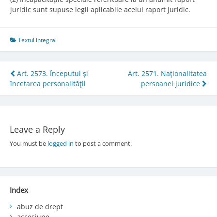
juridic sunt supuse legii aplicabile acelui raport juridic.
Textul integral
Post
Art. 2573. Începutul şi
Art. 2571. Naţionalitatea
încetarea personalităţii
persoanei juridice
navigation
Leave a Reply
You must be
logged in
to post a comment.
Index
abuz de drept
accesiune