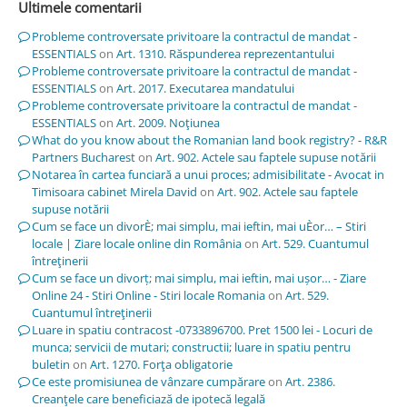
Ultimele comentarii
Probleme controversate privitoare la contractul de mandat -
ESSENTIALS
on
Art. 1310. Răspunderea reprezentantului
Probleme controversate privitoare la contractul de mandat -
ESSENTIALS
on
Art. 2017. Executarea mandatului
Probleme controversate privitoare la contractul de mandat -
ESSENTIALS
on
Art. 2009. Noţiunea
What do you know about the Romanian land book registry? - R&R
Partners Bucharest
on
Art. 902. Actele sau faptele supuse notării
Notarea în cartea funciară a unui proces; admisibilitate - Avocat in
Timisoara cabinet Mirela David
on
Art. 902. Actele sau faptele
supuse notării
Cum se face un divorÈ; mai simplu, mai ieftin, mai uÈor… – Stiri
locale | Ziare locale online din România
on
Art. 529. Cuantumul
întreţinerii
Cum se face un divorț; mai simplu, mai ieftin, mai ușor… - Ziare
Online 24 - Stiri Online - Stiri locale Romania
on
Art. 529.
Cuantumul întreţinerii
Luare in spatiu contracost -0733896700. Pret 1500 lei - Locuri de
munca; servicii de mutari; constructii; luare in spatiu pentru
buletin
on
Art. 1270. Forţa obligatorie
Ce este promisiunea de vânzare cumpărare
on
Art. 2386.
Creanţele care beneficiază de ipotecă legală