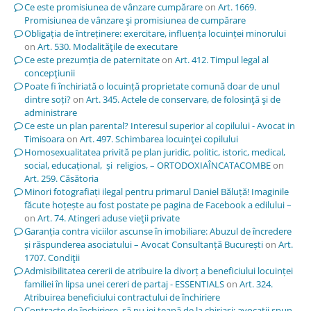
Ce este promisiunea de vânzare cumpărare
on
Art. 1669.
Promisiunea de vânzare şi promisiunea de cumpărare
Obligația de întreținere: exercitare, influența locuinței minorului
on
Art. 530. Modalităţile de executare
Ce este prezumția de paternitate
on
Art. 412. Timpul legal al
concepţiunii
Poate fi închiriată o locuință proprietate comună doar de unul
dintre soți?
on
Art. 345. Actele de conservare, de folosinţă şi de
administrare
Ce este un plan parental? Interesul superior al copilului - Avocat in
Timisoara
on
Art. 497. Schimbarea locuinţei copilului
Homosexualitatea privită pe plan juridic, politic, istoric, medical,
social, educațional, și religios, – ORTODOXIAÎNCATACOMBE
on
Art. 259. Căsătoria
Minori fotografiați ilegal pentru primarul Daniel Băluță! Imaginile
făcute hoțește au fost postate pe pagina de Facebook a edilului –
on
Art. 74. Atingeri aduse vieţii private
Garanția contra viciilor ascunse în imobiliare: Abuzul de încredere
și răspunderea asociatului – Avocat Consultanță București
on
Art.
1707. Condiţii
Admisibilitatea cererii de atribuire la divorț a beneficiului locuinței
familiei în lipsa unei cereri de partaj - ESSENTIALS
on
Art. 324.
Atribuirea beneficiului contractului de închiriere
Contracte de închiriere, să nu iei țeapă de la chiriași; avocații spun