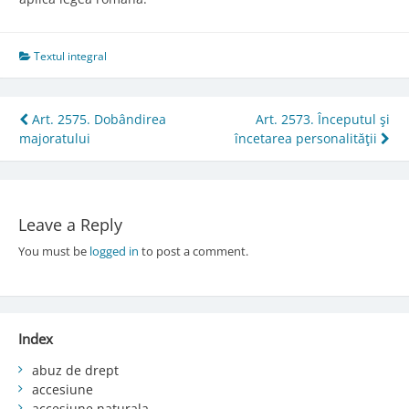
Textul integral
Post
Art. 2575. Dobândirea
Art. 2573. Începutul şi
majoratului
încetarea personalităţii
navigation
Leave a Reply
You must be
logged in
to post a comment.
Index
abuz de drept
accesiune
accesiune naturala