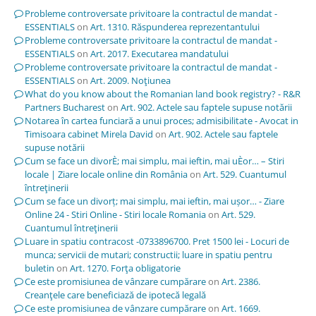
Probleme controversate privitoare la contractul de mandat -
ESSENTIALS
on
Art. 1310. Răspunderea reprezentantului
Probleme controversate privitoare la contractul de mandat -
ESSENTIALS
on
Art. 2017. Executarea mandatului
Probleme controversate privitoare la contractul de mandat -
ESSENTIALS
on
Art. 2009. Noţiunea
What do you know about the Romanian land book registry? - R&R
Partners Bucharest
on
Art. 902. Actele sau faptele supuse notării
Notarea în cartea funciară a unui proces; admisibilitate - Avocat in
Timisoara cabinet Mirela David
on
Art. 902. Actele sau faptele
supuse notării
Cum se face un divorÈ; mai simplu, mai ieftin, mai uÈor… – Stiri
locale | Ziare locale online din România
on
Art. 529. Cuantumul
întreţinerii
Cum se face un divorț; mai simplu, mai ieftin, mai ușor… - Ziare
Online 24 - Stiri Online - Stiri locale Romania
on
Art. 529.
Cuantumul întreţinerii
Luare in spatiu contracost -0733896700. Pret 1500 lei - Locuri de
munca; servicii de mutari; constructii; luare in spatiu pentru
buletin
on
Art. 1270. Forţa obligatorie
Ce este promisiunea de vânzare cumpărare
on
Art. 2386.
Creanţele care beneficiază de ipotecă legală
Ce este promisiunea de vânzare cumpărare
on
Art. 1669.