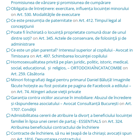
Promisiunea de vânzare şi promisiunea de cumpărare
Obligația de întreținere: exercitare, influența locuinței minorului
on
Art. 530. Modalităţile de executare
Ce este prezumția de paternitate
on
Art. 412. Timpul legal al
concepţiunii
Poate fi închiriată o locuință proprietate comună doar de unul
dintre soți?
on
Art. 345. Actele de conservare, de folosinţă şi de
administrare
Ce este un plan parental? Interesul superior al copilului - Avocat in
Timisoara
on
Art. 497. Schimbarea locuinţei copilului
Homosexualitatea privită pe plan juridic, politic, istoric, medical,
social, educațional, și religios, – ORTODOXIAÎNCATACOMBE
on
Art. 259. Căsătoria
Minori fotografiați ilegal pentru primarul Daniel Băluță! Imaginile
făcute hoțește au fost postate pe pagina de Facebook a edilului –
on
Art. 74. Atingeri aduse vieţii private
Garanția contra viciilor ascunse în imobiliare: Abuzul de încredere
și răspunderea asociatului – Avocat Consultanță București
on
Art.
1707. Condiţii
Admisibilitatea cererii de atribuire la divorț a beneficiului locuinței
familiei în lipsa unei cereri de partaj - ESSENTIALS
on
Art. 324.
Atribuirea beneficiului contractului de închiriere
Contracte de închiriere, să nu iei țeapă de la chiriași; avocații spun
on
Art. 1816. Denunţarea contractului