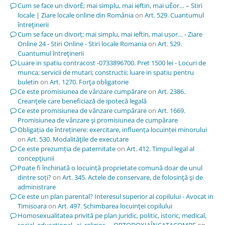
Cum se face un divorÈ; mai simplu, mai ieftin, mai uÈor… – Stiri
locale | Ziare locale online din România
on
Art. 529. Cuantumul
întreţinerii
Cum se face un divorț; mai simplu, mai ieftin, mai ușor… - Ziare
Online 24 - Stiri Online - Stiri locale Romania
on
Art. 529.
Cuantumul întreţinerii
Luare in spatiu contracost -0733896700. Pret 1500 lei - Locuri de
munca; servicii de mutari; constructii; luare in spatiu pentru
buletin
on
Art. 1270. Forţa obligatorie
Ce este promisiunea de vânzare cumpărare
on
Art. 2386.
Creanţele care beneficiază de ipotecă legală
Ce este promisiunea de vânzare cumpărare
on
Art. 1669.
Promisiunea de vânzare şi promisiunea de cumpărare
Obligația de întreținere: exercitare, influența locuinței minorului
on
Art. 530. Modalităţile de executare
Ce este prezumția de paternitate
on
Art. 412. Timpul legal al
concepţiunii
Poate fi închiriată o locuință proprietate comună doar de unul
dintre soți?
on
Art. 345. Actele de conservare, de folosinţă şi de
administrare
Ce este un plan parental? Interesul superior al copilului - Avocat in
Timisoara
on
Art. 497. Schimbarea locuinţei copilului
Homosexualitatea privită pe plan juridic, politic, istoric, medical,
social, educațional, și religios, – ORTODOXIAÎNCATACOMBE
on