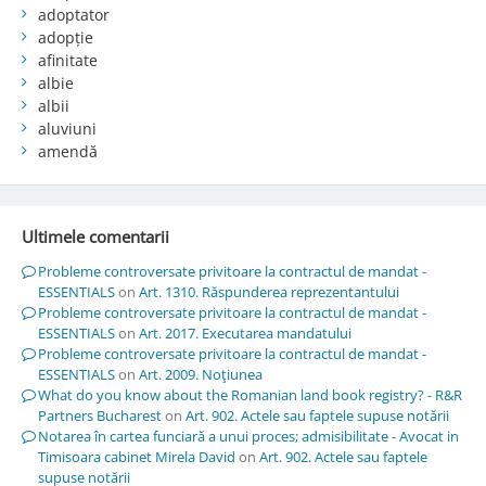
adoptator
adopție
afinitate
albie
albii
aluviuni
amendă
Ultimele comentarii
Probleme controversate privitoare la contractul de mandat -
ESSENTIALS
on
Art. 1310. Răspunderea reprezentantului
Probleme controversate privitoare la contractul de mandat -
ESSENTIALS
on
Art. 2017. Executarea mandatului
Probleme controversate privitoare la contractul de mandat -
ESSENTIALS
on
Art. 2009. Noţiunea
What do you know about the Romanian land book registry? - R&R
Partners Bucharest
on
Art. 902. Actele sau faptele supuse notării
Notarea în cartea funciară a unui proces; admisibilitate - Avocat in
Timisoara cabinet Mirela David
on
Art. 902. Actele sau faptele
supuse notării