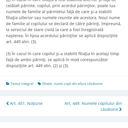
celălalt părinte, copilul, prin acordul părinţilor, poate lua
numele de familie al părintelui faţă de care şi-a stabilit
filiaţia ulterior sau numele reunite ale acestora. Noul nume
de familie al copilului se declară de către părinţi, împreună,
la serviciul de stare civilă la care a fost înregistrată
naşterea. În lipsa acordului părinţilor se aplică dispoziţiile
art. 449 alin. (3).
(3) În cazul în care copilul şi-a stabilit filiaţia în acelaşi timp
faţă de ambii părinţi, se aplică în mod corespunzător
dispoziţiile art. 449 alin. (2) şi (3).
Textul integral
filiație
,
nume copil din afara căsătoriei
Post
Art. 451. Noţiune
Art. 449. Numele copilului din
căsătorie
navigation