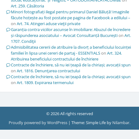
Art. 259. Căsătoria
Minori fotografiați ilegal pentru primarul Daniel Băluță! Imaginile
făcute hoțește au fost postate pe pagina de Facebook a edilului –
on
Art. 74. Atingeri aduse vieţii private
Garanția contra viciilor ascunse în imobiliare: Abuzul de încredere
și răspunderea asociatului – Avocat Consultanță București
on
Art.
1707. Condiţii
Admisibilitatea cererii de atribuire la divorț a beneficiului locuinței
familiei în lipsa unei cereri de partaj - ESSENTIALS
on
Art. 324.
Atribuirea beneficiului contractului de închiriere
Contracte de închiriere, să nu iei țeapă de la chiriași; avocații spun
on
Art. 1816. Denunţarea contractului
Contracte de închiriere, să nu iei țeapă de la chiriași; avocații spun
on
Art. 1809. Expirarea termenului
© 2026 All rights reserved
Proudly powered by WordPress
|
Theme: Simple Life by
Nilambar
.